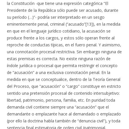
la Constitución -que tiene una expresión categórica “El
Presidente de la República sólo puede ser acusado, durante
su período (…)”- podría ser interpretado en un sesgo
eminentemente penal, criminal (“acusado”[13]), en la medida
en que en el lenguaje jurídico cotidiano, la acusación se
produce frente a los cargos, y estos sólo operan frente al
reproche de conductas típicas, en el fuero penal. Y asimismo,
una connotación procesal restrictiva. Sin embargo ninguna de
estas premisas es correcta. No existe ninguna razón de
índole jurídica o procesal que permita restringir el concepto
de “acusación” a una exclusiva connotación penal. En la
medida en que se conceptualice, dentro de la Teoría General
del Proceso, que “acusación” o “cargo” constituye en estricto
sentido una pretensión procesal de contenido intersubjetivo:
libertad, patrimonio, persona, familia, etc. En puridad toda
demanda civil contiene siempre una “acusación” que el
demandante o emplazante hace al demandado o emplazado
(por ello la doctrina habla también de “denuncia civil”), y toda
sentencia final estimatoria de orden civil (patrimonial,