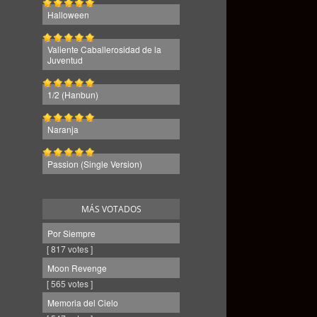
Halloween
Valiente Caballerosidad de la
Juventud
1/2 (Hanbun)
Naranja
Passion (Single Version)
MÁS VOTADOS
Por Siempre
[ 817 votes ]
Moon Revenge
[ 565 votes ]
Memoria del Cielo