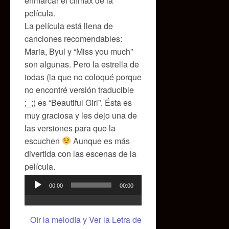
enmarcar el clímax de la
película.
La película está llena de
canciones recomendables:
Maria, Byul y “Miss you much”
son algunas. Pero la estrella de
todas (la que no coloqué porque
no encontré versión traducible
;_;) es “Beautiful Girl”. Ésta es
muy graciosa y les dejo una de
las versiones para que la
escuchen
Aunque es más
divertida con las escenas de la
película.
00:00
00:00
Reproductor
de
audio
Oír la melodía y Ver la Letra de