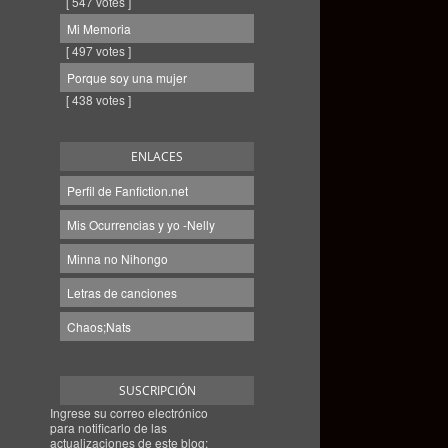
[ 547 votes ]
Mi Memoria
[ 497 votes ]
Porque soy una mujer
[ 438 votes ]
ENLACES
Perfil de Fanfiction.net
Mis Ocurrencias y yo -Nelly
Minna no Nihongo
Letras de canciones
Chaos;Nats
SUSCRIPCIÓN
Ingrese su correo electrónico
para notificarlo de las
actualizaciones de este blog: