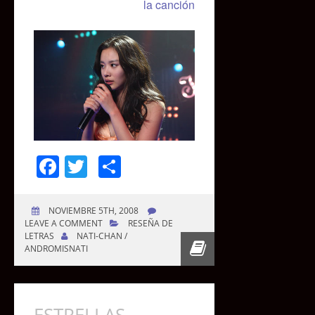
la canción
Facebook
Twitter
Compartir
NOVIEMBRE 5TH, 2008
LEAVE A COMMENT
RESEÑA DE
LETRAS
NATI-CHAN /
ANDROMISNATI
ESTRELLAS