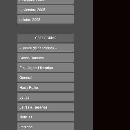
noviembre 2005
octubre 2005
CATEGORÍAS
– Índice de canciones –
Cosas Random
Emociones Literarias
General
Harry Potter
Letras
Letras & Reseñas
Noticias
Pedidos