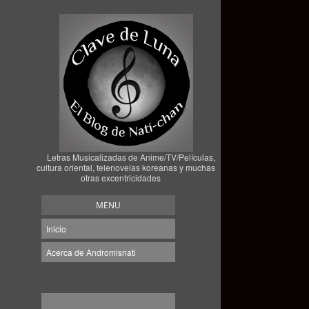
Letras Musicalizadas de Anime/TV/Películas,
cultura oriental, telenovelas koreanas y muchas
otras excentricidades
MENU
Inicio
Acerca de Andromisnati