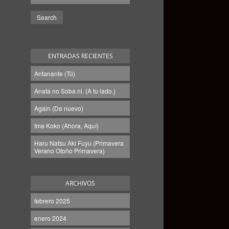
ENTRADAS RECIENTES
Antanante (Tú)
Anata no Soba ni. (A tu lado.)
Again (De nuevo)
Ima Koko (Ahora, Aquí)
Haru Natsu Aki Fuyu (Primavera
Verano Otoño Primavera)
ARCHIVOS
febrero 2025
enero 2024