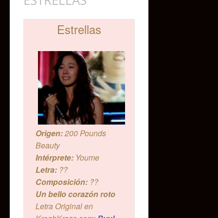
Estrellas
Origen:
200 Pounds
Beauty
Intérprete:
Youme
Letra:
??
Composición:
??
Un bello corazón roto
Letra Original en