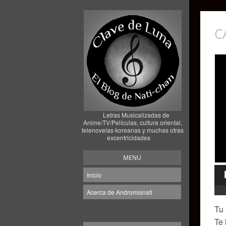
C
Letras Musicalizadas de
Anime/TV/Películas, cultura oriental,
telenovelas koreanas y muchas otras
excentricidades
MENU
Inicio
Rep
Acerca de Andromisnati
de
Tu 
aud
Te 