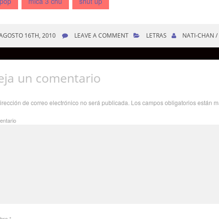
-pop
mica 3 chu
shut up
AGOSTO 16TH, 2010
LEAVE A COMMENT
LETRAS
NATI-CHAN 
eja un comentario
irección de correo electrónico no será publicada.
Los campos obligatorios están 
ntario
bre
*