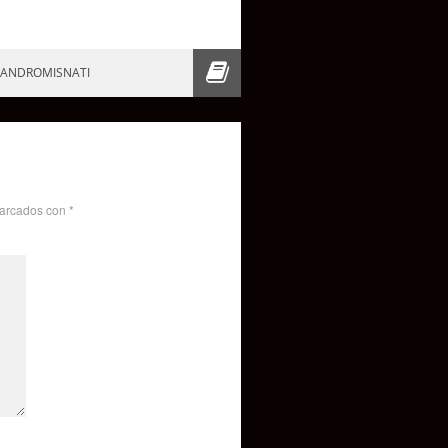
/ ANDROMISNATI
marcados con
*