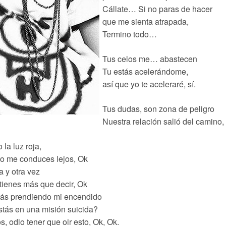
Cállate… Si no paras de hacer
que me sienta atrapada,
Termino todo…
Tus celos me… abastecen
Tu estás acelerándome,
así que yo te aceleraré, sí.
Tus dudas, son zona de peligro
Nuestra relación salió del camino, 
 la luz roja,
o me conduces lejos, Ok
 y otra vez
tienes más que decir, Ok
tás prendiendo mi encendido
tás en una misión suicida?
s, odio tener que oir esto, Ok, Ok.