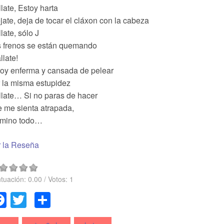
late, Estoy harta
jate, deja de tocar el cláxon con la cabeza
late, sólo J
s frenos se están quemando
llate!
oy enferma y cansada de pelear
 la misma estupidez
late… Si no paras de hacer
 me sienta atrapada,
rmino todo…
r la Reseña
tuación:
0.00
/ Votos:
1
Facebook
Twitter
Compartir