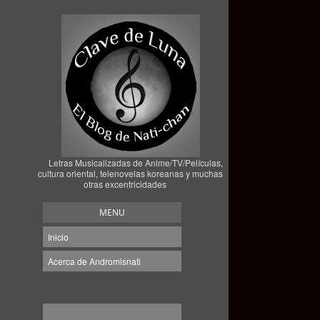
Letras Musicalizadas de Anime/TV/Películas,
cultura oriental, telenovelas koreanas y muchas
otras excentricidades
MENU
Inicio
Acerca de Andromisnati