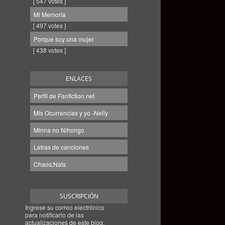
[ 547 votes ]
Mi Memoria
[ 497 votes ]
Porque soy una mujer
[ 438 votes ]
ENLACES
Perfil de Fanfiction.net
Mis Ocurrencias y yo -Nelly
Minna no Nihongo
Letras de canciones
Chaos;Nats
SUSCRIPCIÓN
Ingrese su correo electrónico
para notificarlo de las
actualizaciones de este blog: