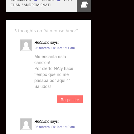
CHAN / ANDROMISNATI
3 thoughts on “
Venenoso Amor
”
Anónimo
says:
23 febrero, 2010 at 1:11 am
Me encanta esta
cancion!
Por cierto NAty hace
tiempo que no me
pasaba por aqui ^^
Saludos!
Responder
Anónimo
says:
23 febrero, 2010 at 1:12 am