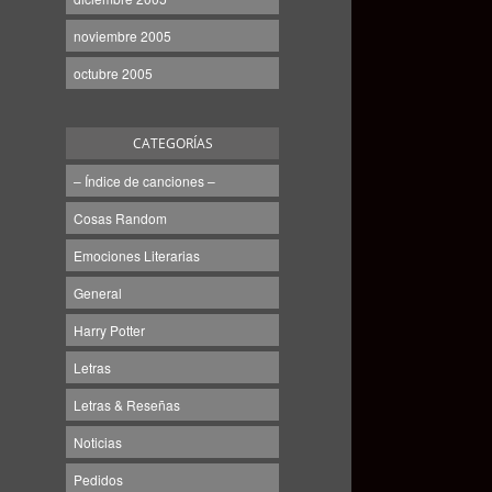
noviembre 2005
octubre 2005
CATEGORÍAS
– Índice de canciones –
Cosas Random
Emociones Literarias
General
Harry Potter
Letras
Letras & Reseñas
Noticias
Pedidos