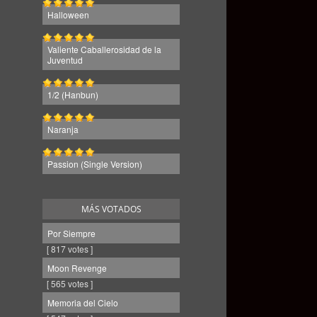
Halloween
Valiente Caballerosidad de la
Juventud
1/2 (Hanbun)
Naranja
Passion (Single Version)
MÁS VOTADOS
Por Siempre
[ 817 votes ]
Moon Revenge
[ 565 votes ]
Memoria del Cielo