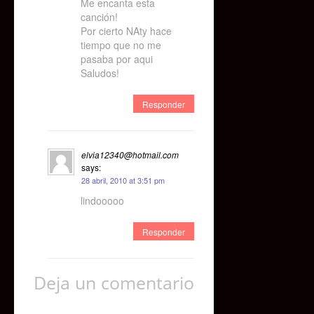
Me encanta esta
canción!
Por cierto NAty hace
tiempo que no me
pasaba por aqui
Saludos!
Responder
elvia12340@hotmail.com
says:
28 abril, 2010 at 3:51 pm
lindooooo
Responder
Deja un comentario