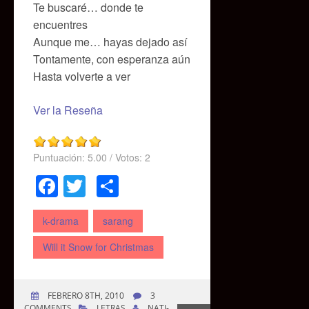
Te buscaré… donde te
encuentres
Aunque me… hayas dejado así
Tontamente, con esperanza aún
Hasta volverte a ver
Ver la Reseña
Puntuación:
5.00
/ Votos:
2
Facebook
Twitter
Compartir
k-drama
sarang
Will it Snow for Christmas
FEBRERO 8TH, 2010
3
COMMENTS
LETRAS
NATI-