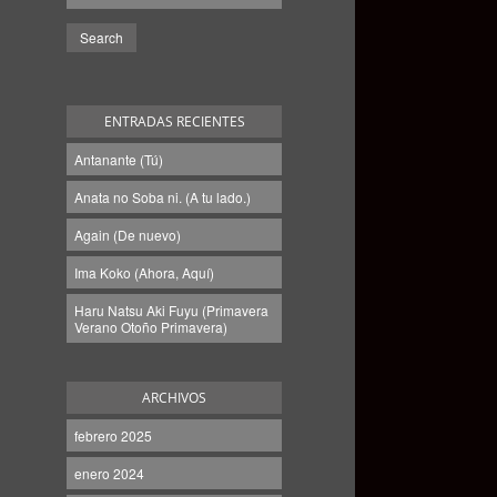
ENTRADAS RECIENTES
Antanante (Tú)
Anata no Soba ni. (A tu lado.)
Again (De nuevo)
Ima Koko (Ahora, Aquí)
Haru Natsu Aki Fuyu (Primavera
Verano Otoño Primavera)
ARCHIVOS
febrero 2025
enero 2024