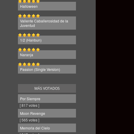
Halloween
Valiente Caballerosidad de la
Juventud
1/2 (Hanbun)
Naranja
Passion (Single Version)
MÁS VOTADOS
Por Siempre
[ 817 votes ]
Moon Revenge
[ 565 votes ]
Memoria del Cielo