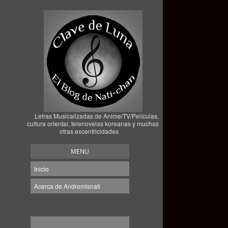
Letras Musicalizadas de Anime/TV/Películas,
cultura oriental, telenovelas koreanas y muchas
otras excentricidades
MENU
Inicio
Acerca de Andromisnati