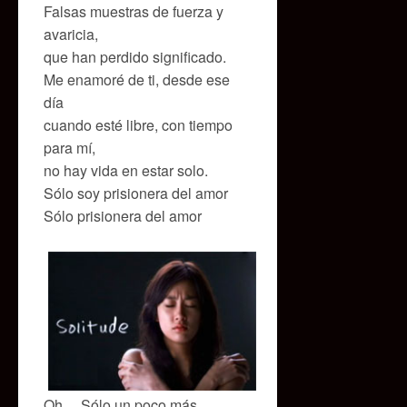
Falsas muestras de fuerza y
avaricia,
que han perdido significado.
Me enamoré de ti, desde ese
día
cuando esté libre, con tiempo
para mí,
no hay vida en estar solo.
Sólo soy prisionera del amor
Sólo prisionera del amor
Oh… Sólo un poco más