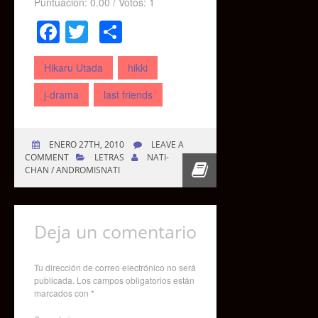
Puntuación:
0.00
/ Votos:
1
Facebook
Twitter
Compartir
Hikaru Utada
hikki
j-drama
last friends
ENERO 27TH, 2010
LEAVE A
COMMENT
LETRAS
NATI-
CHAN / ANDROMISNATI
Deja un comentario
Tu dirección de correo electrónico no será
publicada.
Los campos obligatorios están
marcados con
*