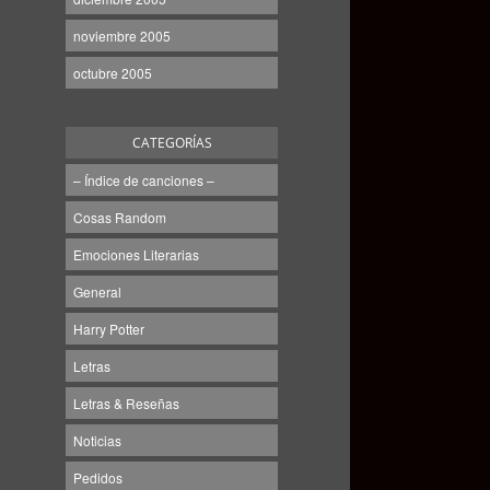
noviembre 2005
octubre 2005
CATEGORÍAS
– Índice de canciones –
Cosas Random
Emociones Literarias
General
Harry Potter
Letras
Letras & Reseñas
Noticias
Pedidos