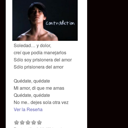
Soledad… y dolor,
creí que podía manejarlos
Sólo soy prisionera del amor
Sólo prisionera del amor
Quédate, quédate
Mi amor, di que me amas
Quédate, quédate
No me.. dejes sola otra vez
Ver la Reseña