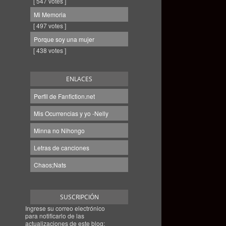
[ 547 votes ]
Mi Memoria
[ 497 votes ]
Porque soy una mujer
[ 438 votes ]
ENLACES
Perfil de Fanfiction.net
Mis Ocurrencias y yo -Nelly
Minna no Nihongo
Letras de canciones
Chaos;Nats
SUSCRIPCIÓN
Ingrese su correo electrónico
para notificarlo de las
actualizaciones de este blog: