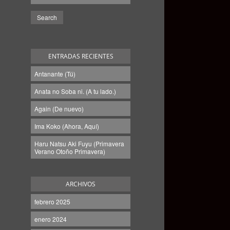
ENTRADAS RECIENTES
Antanante (Tú)
Anata no Soba ni. (A tu lado.)
Again (De nuevo)
Ima Koko (Ahora, Aquí)
Haru Natsu Aki Fuyu (Primavera
Verano Otoño Primavera)
ARCHIVOS
febrero 2025
enero 2024