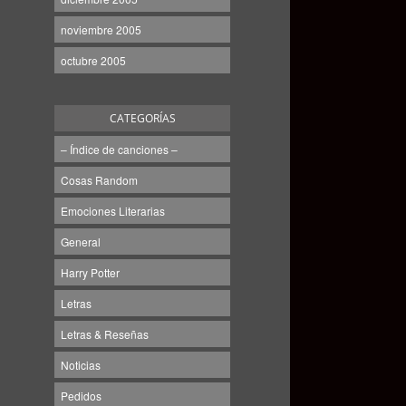
noviembre 2005
octubre 2005
CATEGORÍAS
– Índice de canciones –
Cosas Random
Emociones Literarias
General
Harry Potter
Letras
Letras & Reseñas
Noticias
Pedidos