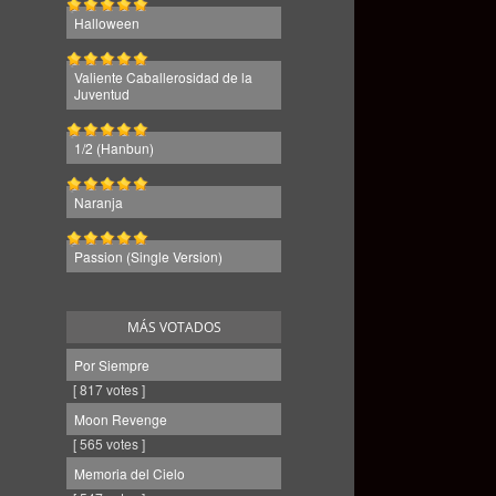
Halloween
Valiente Caballerosidad de la
Juventud
1/2 (Hanbun)
Naranja
Passion (Single Version)
MÁS VOTADOS
Por Siempre
[ 817 votes ]
Moon Revenge
[ 565 votes ]
Memoria del Cielo