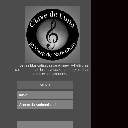
Letras Musicalizadas de Anime/TV/Películas,
cultura oriental, telenovelas koreanas y muchas
otras excentricidades
MENU
Inicio
Acerca de Andromisnati