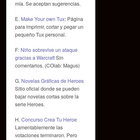
mía. Se aceptan sugerencias.
E.
Make Your own Tux
: Página
para imprimir, cortar y pegar un
pequeño Tux personal.
F:
Niño sobrevive un ataque
gracias a Warcraft
Sin
comentarios. (COlab: Magus)
G.
Novelas Gráficas de Heroes
Sitio oficial donde se pueden
bajar novelas cortas sobre la
serie Heroes.
H.
Concurso Crea Tu Heroe
Lamentablemente las
votaciones terminaron. Pero