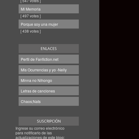
[ 547 votes ]
Mi Memoria
[ 497 votes ]
Porque soy una mujer
[ 438 votes ]
ENLACES
Perfil de Fanfiction.net
Mis Ocurrencias y yo -Nelly
Minna no Nihongo
Letras de canciones
Chaos;Nats
SUSCRIPCIÓN
Ingrese su correo electrónico
para notificarlo de las
actualizaciones de este blog: