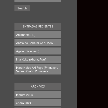
ENTRADAS RECIENTES
Antanante (Tú)
Anata no Soba ni. (A tu lado.)
Again (De nuevo)
Ima Koko (Ahora, Aquí)
Haru Natsu Aki Fuyu (Primavera
Verano Otoño Primavera)
ARCHIVOS
febrero 2025
enero 2024