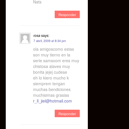
Nats
Responder
rosa
says:
7 abril, 2009 at 8:34 pm
ola amigoscomo estas
son muy tierno en la
serie samsoom eres muy
chistosa alaves muy
bonita jejej cudese
eh lo kiero mucho k
siemprem tengan
muchas bendiciones
muchisimas grasias
r_ll_jiel@hotmail.com
Responder