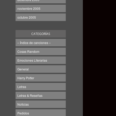
noviembre 2005
octubre 2005
CATEGORÍAS
– Índice de canciones –
Cosas Random
Emociones Literarias
General
Harry Potter
Letras
Letras & Reseñas
Noticias
Pedidos