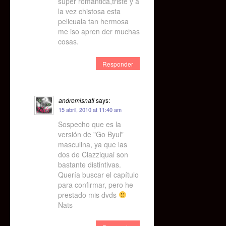
super romantica,triste y a
la vez chistosa esta
pelicuala tan hermosa
me iso apren der muchas
cosas.
Responder
andromisnati
says:
15 abril, 2010 at 11:40 am
Sospecho que es la
versión de "Go Byul"
masculina, ya que las
dos de Clazziquai son
bastante distintivas.
Quería buscar el capítulo
para confirmar, pero he
prestado mis dvds
Nats