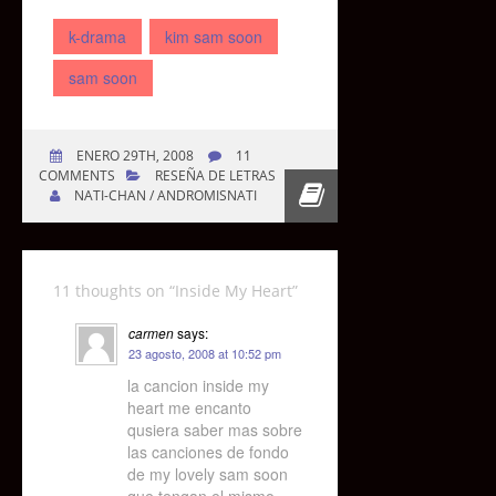
k-drama
kim sam soon
sam soon
ENERO 29TH, 2008
11
COMMENTS
RESEÑA DE LETRAS
NATI-CHAN / ANDROMISNATI
11 thoughts on “
Inside My Heart
”
carmen
says:
23 agosto, 2008 at 10:52 pm
la cancion inside my
heart me encanto
qusiera saber mas sobre
las canciones de fondo
de my lovely sam soon