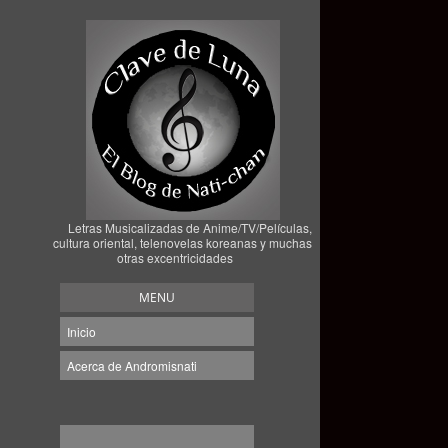
Letras Musicalizadas de Anime/TV/Películas,
cultura oriental, telenovelas koreanas y muchas
otras excentricidades
MENU
Inicio
Acerca de Andromisnati