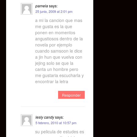
pamela
says:
25 junio, 2009 at 2:01 pm
a mi la cancion que mas
me gusta es la que
ponen en momentos
angustiosos dentro de la
novela por ejemplo
cuando samsoon le dice
a jin hun que vuelva con
jejing solo se que la
canta un hombre pero
me gustaria escucharla y
encontrar la letra
Responder
lesly candy
says:
5 febrero, 2010 at 10:57 pm
su pelicula de estudes es