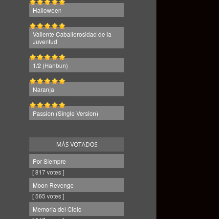
Halloween
Valiente Caballerosidad de la
Juventud
1/2 (Hanbun)
Naranja
Passion (Single Version)
MÁS VOTADOS
Por Siempre
[ 817 votes ]
Moon Revenge
[ 565 votes ]
Memoria del Cielo