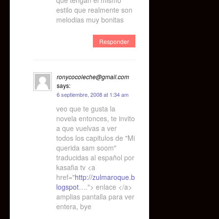
que tengan el mismo
estilo que realmente son
melodias muy bonitas
Responder
ronycocoleche@gmail.com
says:
6 septiembre, 2008 at 1:34 am
veo que te gusta la
novela entonces, te invito
a que vuelvas a ver
todos los capitulos de "Mi
querida sam soom"
traducidas al español por
kasafia tv <a
href="
http://zulmaroque.b
logspot
…."> enlace </a>
amplias pantalla para ver
entera, bye