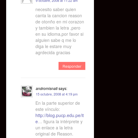
9 octubre, 2008 at 11:22 am
necesito saber quien
canta la cancion reason
de otonño en mi corazon
y tambien la letra ,pero
en su idioma,por favor si
alguien sabe q me lo
diga le estare muy
agrdecida gracias
Responder
andromisnati
says:
15 octubre, 2008 at 4:19 pm
En la parte superior de
este vínculo:
http://blog.pucp.edu.pe/it
e
… figura la intérprete y
un enlace a la letra
original de Reason.