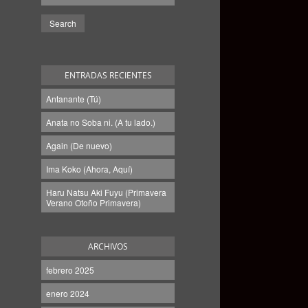
ENTRADAS RECIENTES
Antanante (Tú)
Anata no Soba ni. (A tu lado.)
Again (De nuevo)
Ima Koko (Ahora, Aquí)
Haru Natsu Aki Fuyu (Primavera
Verano Otoño Primavera)
ARCHIVOS
febrero 2025
enero 2024