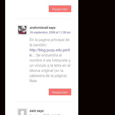
Responder
andromisnati
says:
24 septiembre, 2008 at 11:39 am
En la pagina principal de
la canción:
http://blog.pucp.edu.pe/it
e
… Se encuentra el
nombre d ela intérprete y
un vínculo a la letra en el
idioma original (en la
cabecera de la página)
Nats
Responder
kaliz
says: