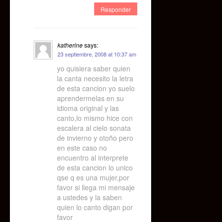
Responder
katherine
says:
23 septiembre, 2008 at 10:37 am
yo quisiera saber quien
la canta necesito la letra
de esta cancion yo suelo
aprendermelas en su
idioma original y las
canto,lo mismo hice con
escalera al cielo sonata
de invierno y otoño pero
en este caso no
encuentro al interprete
de esta cancion lo unico
qse q es una mujer,por
favor si llega mi mensaje
a ustedes y la saben
quien lo canto digan por
favor