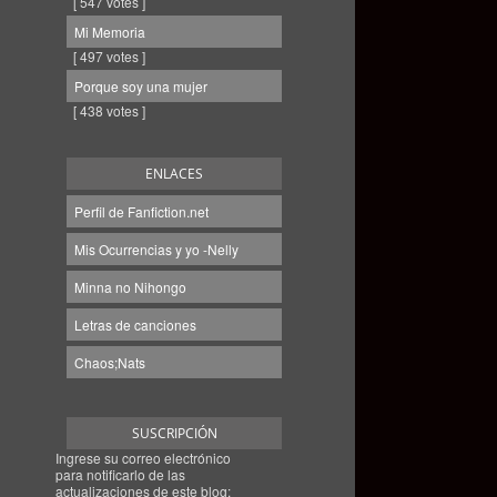
[ 547 votes ]
Mi Memoria
[ 497 votes ]
Porque soy una mujer
[ 438 votes ]
ENLACES
Perfil de Fanfiction.net
Mis Ocurrencias y yo -Nelly
Minna no Nihongo
Letras de canciones
Chaos;Nats
SUSCRIPCIÓN
Ingrese su correo electrónico
para notificarlo de las
actualizaciones de este blog: