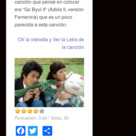
canción que pensé en colocar
era “Go Byul II” (Adiós II, versión
Femenina) que es un poco
parecida a esta canción.
Oír la melodía y Ver la Letra de
la canción
Puntuación:
3.64
/ Votos:
25
Facebook
Twitter
Compartir