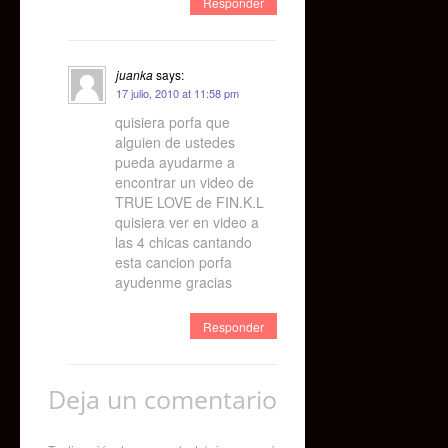
Responder
juanka
says:
17 julio, 2010 at 11:58 pm
quisiera porfa que
alguien de ustedes
pueda ayudarme a
encontrar un video de
TRUE LOVE de FIN.K.L
quisiera ver en video a
las 4 chicas cantando
esta cancion porfa
ayudenme gracias
Responder
Deja un comentario