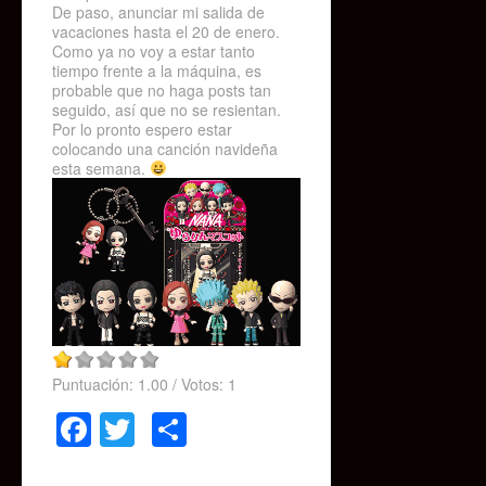
De paso, anunciar mi salida de
vacaciones hasta el 20 de enero.
Como ya no voy a estar tanto
tiempo frente a la máquina, es
probable que no haga posts tan
seguido, así que no se resientan.
Por lo pronto espero estar
colocando una canción navideña
esta semana.
Puntuación:
1.00
/ Votos:
1
Facebook
Twitter
Compartir