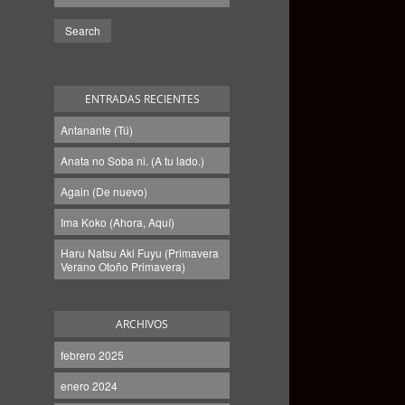
ENTRADAS RECIENTES
Antanante (Tú)
Anata no Soba ni. (A tu lado.)
Again (De nuevo)
Ima Koko (Ahora, Aquí)
Haru Natsu Aki Fuyu (Primavera
Verano Otoño Primavera)
ARCHIVOS
febrero 2025
enero 2024