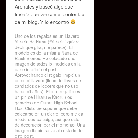
Arenales y buscó algo que
tuviera que ver con el contenido
de mi blog. Y lo encontró
Uno de los regalos es un Llavero
Yurarin de Nana (“Yurarin” quiere
decir que gira, me parece). El
modelo es de la misma Nana de
Black Stones. He colocado una
imagen de todos lo modelos en la
parte inferior del post.
Aprovechando el regalo limpié un
poco mi llavero (lleno de llaves de
candados de lockers que no uso
hace mil años). El otro regalito es
un pin de Hikaru & Kaoru (los
gemelos) de Ouran High School
Host Club. Se supone que debe
colocarse en un cierre, pero me da
miedo que se caiga, así que está
de decoración por el momento. Una
imagen dle pin se ve al costado de
este post.