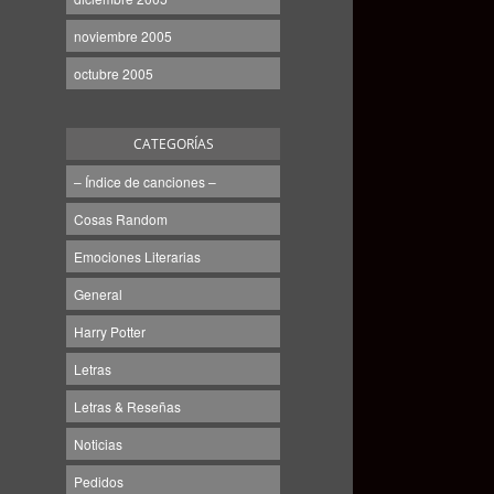
noviembre 2005
octubre 2005
CATEGORÍAS
– Índice de canciones –
Cosas Random
Emociones Literarias
General
Harry Potter
Letras
Letras & Reseñas
Noticias
Pedidos