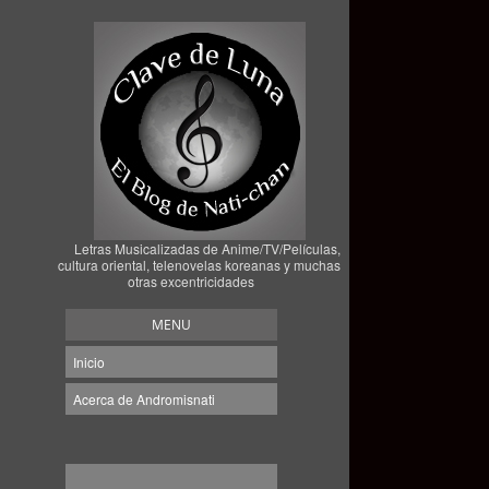
Letras Musicalizadas de Anime/TV/Películas,
cultura oriental, telenovelas koreanas y muchas
otras excentricidades
MENU
Inicio
Acerca de Andromisnati