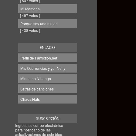
[ 547 votes ]
Mi Memoria
[ 497 votes ]
Porque soy una mujer
[ 438 votes ]
ENLACES
Perfil de Fanfiction.net
Mis Ocurrencias y yo -Nelly
Minna no Nihongo
Letras de canciones
Chaos;Nats
SUSCRIPCIÓN
Ingrese su correo electrónico
para notificarlo de las
actualizaciones de este blog: