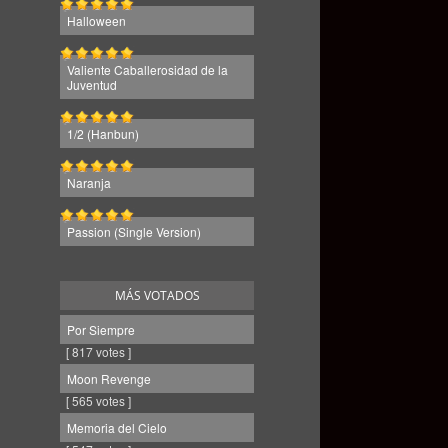
Halloween
Valiente Caballerosidad de la
Juventud
1/2 (Hanbun)
Naranja
Passion (Single Version)
MÁS VOTADOS
Por Siempre
[ 817 votes ]
Moon Revenge
[ 565 votes ]
Memoria del Cielo