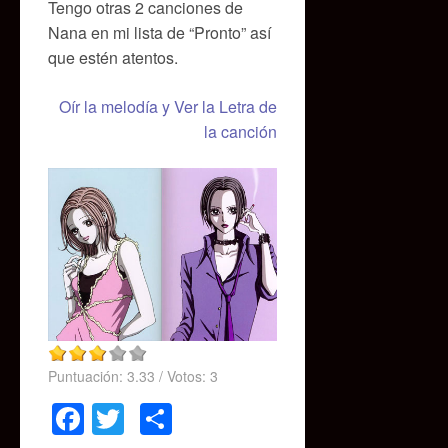
Tengo otras 2 canciones de
Nana en mi lista de “Pronto” así
que estén atentos.
Oír la melodía y Ver la Letra de
la canción
Puntuación:
3.33
/ Votos:
3
Facebook
Twitter
Compartir