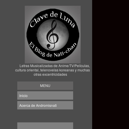
Letras Musicalizadas de Anime/TV/Películas,
cultura oriental, telenovelas koreanas y muchas
otras excentricidades
MENU
Inicio
Acerca de Andromisnati