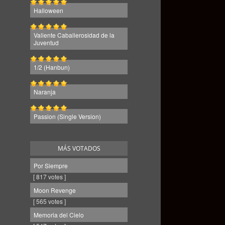
Halloween
Valiente Caballerosidad de la
Juventud
1/2 (Hanbun)
Naranja
Passion (Single Version)
MÁS VOTADOS
Por Siempre
[ 817 votes ]
Moon Revenge
[ 565 votes ]
Memoria del Cielo