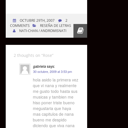
OCTUBRE 29TH, 2007
2
COMMENTS
RESEÑA DE LETRAS
NATI-CHAN / ANDROMISNATI
2 thoughts on “
Rose
”
gabriela
says:
30 octubre, 2009 at 3:53 pm
hola asido la primera vez
que vi nana y realmente
me gusto todo hasta sus
musicas y tambien me
hiso poner triste bueno
megustaria que haya
mas capitulos de nana
bueno me despido
diciendo que viva nana