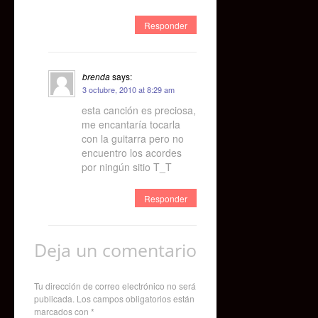
Responder
brenda
says:
3 octubre, 2010 at 8:29 am
esta canción es preciosa,
me encantaría tocarla
con la guitarra pero no
encuentro los acordes
por ningún sitio T_T
Responder
Deja un comentario
Tu dirección de correo electrónico no será
publicada.
Los campos obligatorios están
marcados con
*