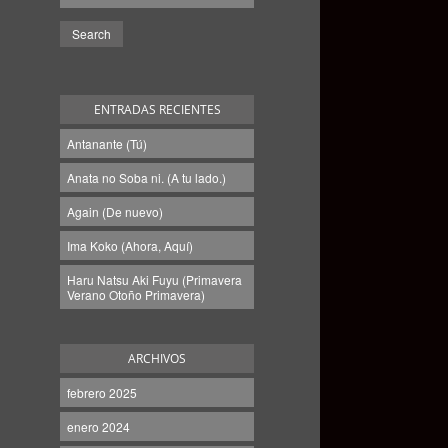
ENTRADAS RECIENTES
Antanante (Tú)
Anata no Soba ni. (A tu lado.)
Again (De nuevo)
Ima Koko (Ahora, Aquí)
Haru Natsu Aki Fuyu (Primavera
Verano Otoño Primavera)
ARCHIVOS
febrero 2025
enero 2024