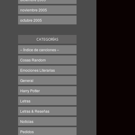
noviembre 2005
octubre 2005
CATEGORÍAS
– Índice de canciones –
Cosas Random
Emociones Literarias
General
Harry Potter
Letras
Letras & Reseñas
Noticias
Pedidos