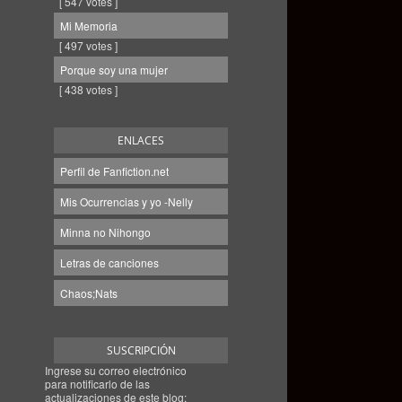
[ 547 votes ]
Mi Memoria
[ 497 votes ]
Porque soy una mujer
[ 438 votes ]
ENLACES
Perfil de Fanfiction.net
Mis Ocurrencias y yo -Nelly
Minna no Nihongo
Letras de canciones
Chaos;Nats
SUSCRIPCIÓN
Ingrese su correo electrónico
para notificarlo de las
actualizaciones de este blog: