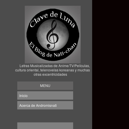
Letras Musicalizadas de Anime/TV/Películas,
cultura oriental, telenovelas koreanas y muchas
otras excentricidades
MENU
Inicio
Acerca de Andromisnati