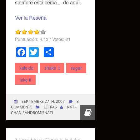
siempre está cerca… de aquí.
Ver la Reseña
Puntuación:
4.43
/ Votos:
21
Facebook
Twitter
Compartir
kaleido
shake it
sugar
take it
SEPTIEMBRE 27TH, 2007
3
COMMENTS
LETRAS
NATI-
CHAN / ANDROMISNATI
3 thoughts on “
Tómalo, Agítalo
”