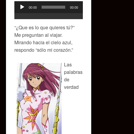
00:00
00:00
Reproductor
de
audio
“¿Que es lo que quieres tú?”
Me preguntan al viajar.
Mirando hacia el cielo azul,
respondo “sólo mi corazón.”
Las
palabras
de
verdad