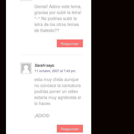
Genial! Adoro este tema,
gracias por subir la letra!
^-^ No podrias subir la
letra de los otros temas
de Kaleido??
Responder
Sarahì
says:
11 octubre, 2007 at 7:43 pm
esta muy chida aunque
no conosco la caricatura
podrias poner un video
estaria muy agrdecida si
lo haces
¡ADIOS!
Responder