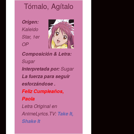
Tómalo, Agítalo
Origen:
Kaleido
Star, 1er
OP
Composición & Letra:
Sugar
Interpretada por:
Sugar
La fuerza para seguir
esforzándose .
Feliz Cumpleaños,
Paola
Letra Original en
AnimeLyrics.TV:
Take It,
Shake It