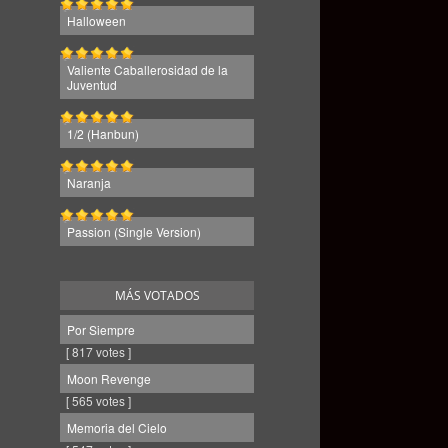
Halloween
Valiente Caballerosidad de la
Juventud
1/2 (Hanbun)
Naranja
Passion (Single Version)
MÁS VOTADOS
Por Siempre
[ 817 votes ]
Moon Revenge
[ 565 votes ]
Memoria del Cielo