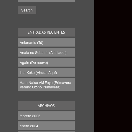
ENTRADAS RECIENTES
Antanante (Tú)
Anata no Soba ni. (A tu lado.)
Again (De nuevo)
Ima Koko (Ahora, Aquí)
Haru Natsu Aki Fuyu (Primavera
Verano Otoño Primavera)
ARCHIVOS
febrero 2025
enero 2024