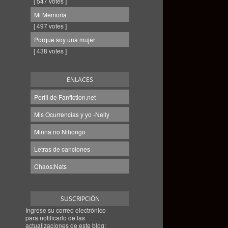
[ 547 votes ]
Mi Memoria
[ 497 votes ]
Porque soy una mujer
[ 438 votes ]
ENLACES
Perfil de Fanfiction.net
Mis Ocurrencias y yo -Nelly
Minna no Nihongo
Letras de canciones
Chaos;Nats
SUSCRIPCIÓN
Ingrese su correo electrónico
para notificarlo de las
actualizaciones de este blog: