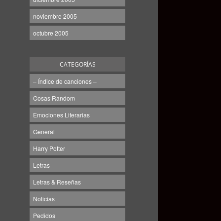
noviembre 2005
octubre 2005
CATEGORÍAS
– Índice de canciones –
Cosas Random
Emociones Literarias
General
Harry Potter
Letras
Letras & Reseñas
Noticias
Pedidos