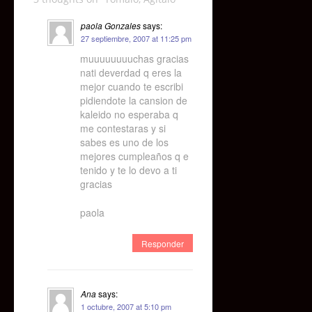
paola Gonzales
says:
27 septiembre, 2007 at 11:25 pm
muuuuuuuuchas gracias
nati deverdad q eres la
mejor cuando te escribi
pidiendote la cansion de
kaleido no esperaba q
me contestaras y si
sabes es uno de los
mejores cumpleaños q e
tenido y te lo devo a ti
gracias
paola
Responder
Ana
says:
1 octubre, 2007 at 5:10 pm