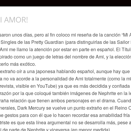
I AMOR!
aron unos días, pero al fin coloco mi reseña de la canción “Mi
 Singles de las Pretty Guardian (para distinguirlas de las Sailo
Ami me llamo la atención por estar en parte en español. El Tít
pirado como un juego de letras del nombre de Ami, y la elecció
erlo más exótico.
extraño oír a una japonesa hablando español, aunque hay que 
ra no va acorde a la personalidad de Ami totalmente (como la m
revista, visible en YouTube) ya que es más decidida y confiada
razón por la que coloqué también imágenes de Nephrite en la le
raña relación que tienen ambos personajes en el drama. Cuand
erales, Dark Mercury se vuelve un punto extraño en el Rein
ne gestos para con él que lo hacen recordar esa amabilidad fría
triste es que esta línea argumental no se desarrolla más, pese 
 de parte de Nephrite y viceversa (en menor medida).