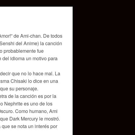
 Amor!” de Ami-chan. De todos
r Senshi del Anime) la canción
ulo probablemente fue
n del idioma un motivo para
decir que no lo hace mal. La
isma Chisaki lo dice en una
 que su personaje.
tra de la canción es por la
o Nephrite es uno de los
o Oscuro. Como humano, Ami
 que Dark Mercury le mostró.
a que se nota un interés por