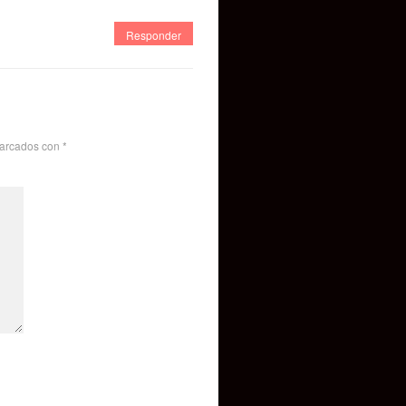
Responder
marcados con
*