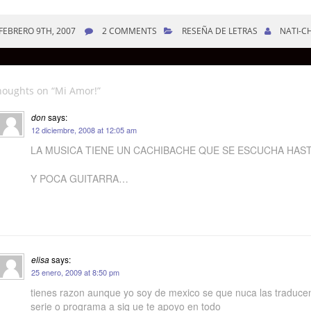
FEBRERO 9TH, 2007
2 COMMENTS
RESEÑA DE LETRAS
NATI-C
houghts on “
Mi Amor!
”
don
says:
12 diciembre, 2008 at 12:05 am
LA MUSICA TIENE UN CACHIBACHE QUE SE ESCUCHA HAS
Y POCA GUITARRA…
elisa
says:
25 enero, 2009 at 8:50 pm
tienes razon aunque yo soy de mexico se que nuca las traduce
serie o programa a siq ue te apoyo en todo