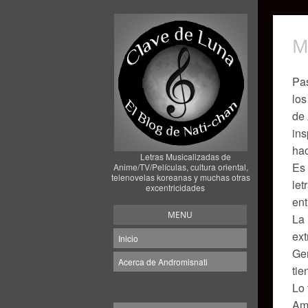
M
Pas
los
de 
ins
hac
Letras Musicalizadas de
Es 
Anime/TV/Películas, cultura oriental,
telenovelas koreanas y muchas otras
let
excentricidades
ent
MENU
La 
ext
Inicio
Gen
Acerca de Andromisnati
tie
Lo 
Ami