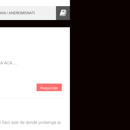
HAN / ANDROMISNATI
TA ACA….
Responder
n bien solo de donde probenga la