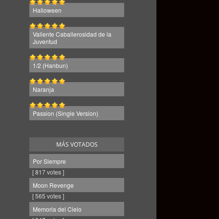
Halloween
Valiente Caballerosidad de la
Juventud
1/2 (Hanbun)
Naranja
Passion (Single Version)
MÁS VOTADOS
Por Siempre
[ 817 votes ]
Moon Revenge
[ 565 votes ]
Memoria del Cielo