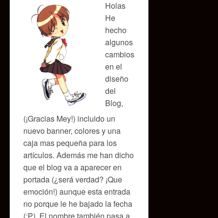
Holas
He
hecho
algunos
cambios
en el
diseño
del
Blog,
(¡Gracias Mey!) incluido un
nuevo banner, colores y una
caja mas pequeña para los
artículos. Además me han dicho
que el blog va a aparecer en
portada (¿será verdad? ¡Que
emoción!) aunque esta entrada
no porque le he bajado la fecha
(:P). El nombre también pasa a