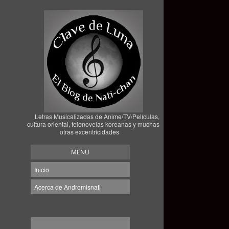
Letras Musicalizadas de Anime/TV/Películas,
cultura oriental, telenovelas koreanas y muchas
otras excentricidades
MENU
Inicio
Acerca de Andromisnati