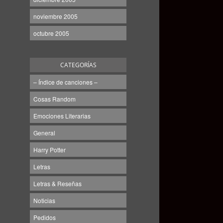
noviembre 2005
octubre 2005
CATEGORÍAS
– Índice de canciones –
Cosas Random
Emociones Literarias
General
Harry Potter
Letras
Letras & Reseñas
Noticias
Pedidos