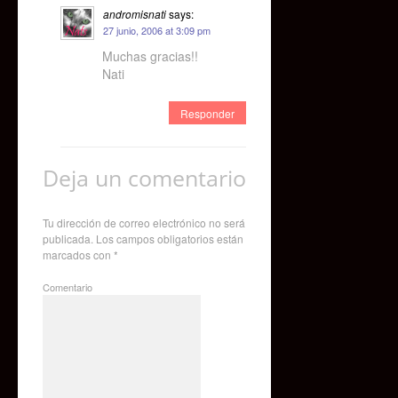
andromisnati
says:
27 junio, 2006 at 3:09 pm
Muchas gracias!!
Nati
Responder
Deja un comentario
Tu dirección de correo electrónico no será
publicada.
Los campos obligatorios están
marcados con
*
Comentario