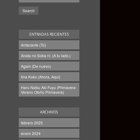
ENTRADAS RECIENTES
Antanante (Tú)
Anata no Soba ni. (A tu lado.)
Again (De nuevo)
Ima Koko (Ahora, Aquí)
Haru Natsu Aki Fuyu (Primavera
Verano Otoño Primavera)
ARCHIVOS
febrero 2025
enero 2024