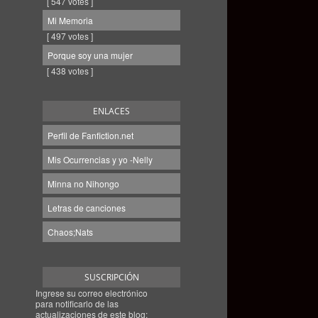
[ 547 votes ]
Mi Memoria
[ 497 votes ]
Porque soy una mujer
[ 438 votes ]
ENLACES
Perfil de Fanfiction.net
Mis Ocurrencias y yo -Nelly
Minna no Nihongo
Letras de canciones
Chaos;Nats
SUSCRIPCIÓN
Ingrese su correo electrónico
para notificarlo de las
actualizaciones de este blog: