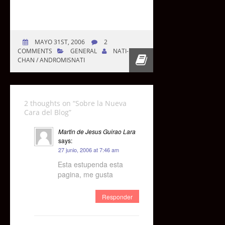
MAYO 31ST, 2006
2
COMMENTS
GENERAL
NATI-
CHAN / ANDROMISNATI
2 thoughts on “
Sobre la Nueva
Cara del Blog
”
Martin de Jesus Guirao Lara
says:
27 junio, 2006 at 7:46 am
Esta estupenda esta
pagina, me gusta
Responder