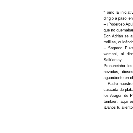
o
“Tomó la iniciat
k
dirigió a paso le
– ¡Poderoso Apu
que no quemaba
Don Adrián se a
rodillas, cuidánd
– Sagrado Puka
wamani, al dio
Salk’antay…
Pronunciaba lo
nevadas, diose
aguardiente en el
– Padre nuestro
cascada de plata
los Aragón de P
también; aquí e
¡Danos tu alient