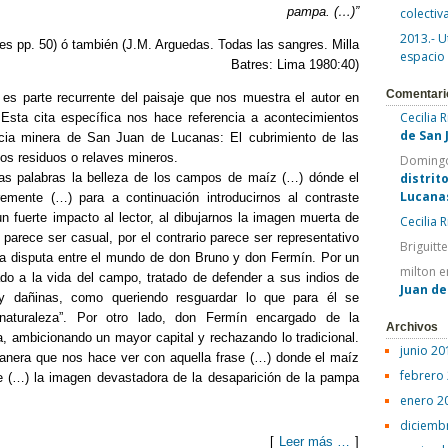
pampa. (…)”
colectiv
2013.- U
es pp. 50) ó también (J.M. Arguedas. Todas las sangres. Milla
espacio
Batres: Lima 1980:40)
Comentari
s parte recurrente del paisaje que nos muestra el autor en
Cecilia 
 Esta cita específica nos hace referencia a acontecimientos
de San 
ncia minera de San Juan de Lucanas: El cubrimiento de las
s residuos o relaves mineros.
Domingo
las palabras la belleza de los campos de maíz (…) dónde el
distrit
Lucana
emente (…) para a continuación introducirnos al contraste
un fuerte impacto al lector, al dibujarnos la imagen muerta de
Cecilia 
 parece ser casual, por el contrario parece ser representativo
Briguitt
la disputa entre el mundo de don Bruno y don Fermín. Por un
milton
e
do a la vida del campo, tratado de defender a sus indios de
Juan d
y dañinas, como queriendo resguardar lo que para él se
aturaleza”. Por otro lado, don Fermín encargado de la
Archivos
a, ambicionando un mayor capital y rechazando lo tradicional.
junio 20
nera que nos hace ver con aquella frase (…) donde el maíz
febrero
e (…) la imagen devastadora de la desaparición de la pampa
enero 2
diciemb
[
Leer más …
]