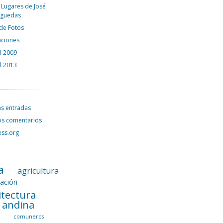
 Lugares de José
rguedas
 de Fotos
aciones
el 2009
el 2013
as entradas
os comentarios
ss.org
a
agricultura
tación
itectura
l andina
a
comuneros