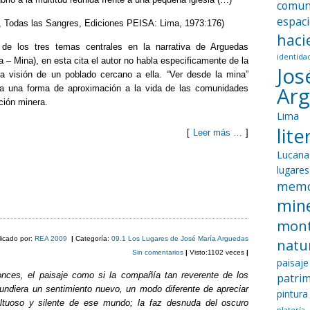
comun
espac
, Todas las Sangres, Ediciones PEISA: Lima, 1973:176)
haci
 de los tres temas centrales en la narrativa de Arguedas
identida
– Mina), en esta cita el autor no habla especificamente de la
Jos
la visión de un poblado cercano a ella. “Ver desde la mina”
Ar
a una forma de aproximación a la vida de las comunidades
ción minera.
Lima
lit
[
Leer más …
]
Lucana
C
lugares
o
memo
mine
m
mon
p
licado por:
REA 2009
|
Categoría:
09.1 Los Lugares de José María Arguedas
natu
ar
Sin comentarios
|
Visto:1102 veces
|
paisaje
tir
onces, el paisaje como si la compañía tan reverente de los
patri
undiera un sentimiento nuevo, un modo diferente de apreciar
pintura
ltuoso y silente de ese mundo; la faz desnuda del oscuro