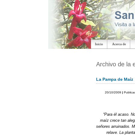
Inicio
Acerca de
Archivo de la 
La Pampa de Maíz
20/10/2009
|
Publica
“Para él acaso. N
maíz crece tan ale
señores arruinados. 
relave. La plant