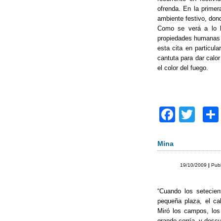
ofrenda. En la primer
ambiente festivo, dond
Como se verá a lo l
propiedades humanas 
esta cita en particul
cantuta para dar calor
el color del fuego.
F
T
a
wi
c
tt
Mina
e
er
19/10/2009
|
Pub
b
o
“Cuando los setecien
pequeña plaza, el cab
o
Miró los campos, los
grande corría, y descu