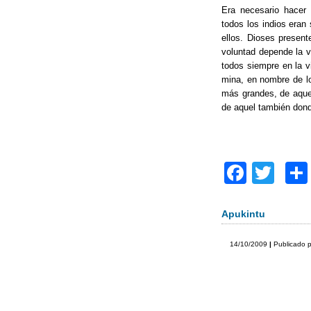
Era necesario hacer 
todos los indios eran
ellos. Dioses present
voluntad depende la v
todos siempre en la vi
mina, en nombre de lo
más grandes, de aquel
de aquel también dond
F
T
a
wi
c
tt
Apukintu
e
er
14/10/2009
|
Publicado 
b
o
o