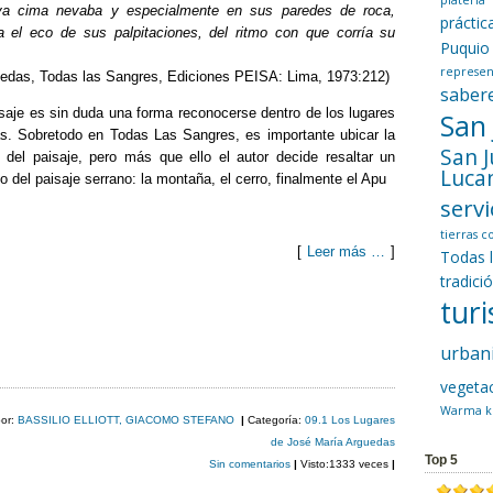
platería
ya cima nevaba y especialmente en sus paredes de roca,
prácti
ía el eco de sus palpitaciones, del ritmo con que corría su
Puquio
represen
uedas, Todas las Sangres, Ediciones PEISA: Lima, 1973:212)
saber
isaje es sin duda una forma reconocerse dentro de los lugares
San
as. Sobretodo en Todas Las Sangres, es importante ubicar la
San 
 del paisaje, pero más que ello el autor decide resaltar un
Luca
o del paisaje serrano: la montaña, el cerro, finalmente el Apu
servi
tierras 
[
Leer más …
]
Todas 
tradici
C
tur
o
urban
m
vegeta
p
Warma k
por:
BASSILIO ELLIOTT, GIACOMO STEFANO
|
Categoría:
09.1 Los Lugares
ar
de José María Arguedas
Top 5
Sin comentarios
|
Visto:1333 veces
|
tir