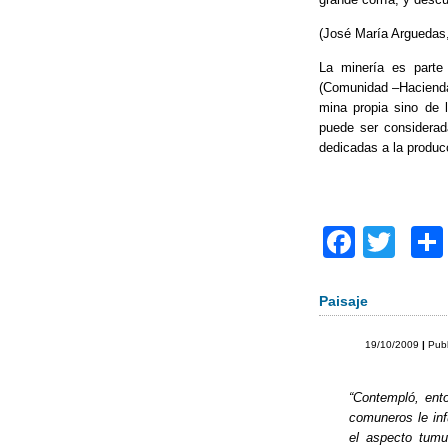
k
(José María Arguedas
La minería es parte
(Comunidad –Hacienda 
mina propia sino de 
puede ser considerad
dedicadas a la produc
F
T
a
wi
c
tt
Paisaje
e
er
19/10/2009
|
Pub
b
o
“Contempló, ent
comuneros le inf
o
el aspecto tumu