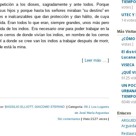
TIEMPO
petición a los dioses, sagradamente y ante todos. Porque
votes ]
 sus hijos y porque hasta los señores miraban “su destino” en
UTEC Y
es e inalcanzables que dan protección y dan hálito, de cuya
14 votes
ida. Eran todos lo que eran, siempre grandes, unos más pero
da de los indios. Era necesario orar para poder trabajar en la
Más Visita
s cerros de donde vivían los indios, en nombre de los cerros
¿CÓMO 
 a donde se cree van los indios a trabajar después de morir,
vistas ]
e está la mina.
El dist
Lucana
[
Leer más …
]
VISECA
¿QUÉ V
C
6125 vis
o
UN POC
URBANA
m
TIEMPO
p
6046 vis
por:
BASSILIO ELLIOTT, GIACOMO STEFANO
|
Categoría:
09.1 Los Lugares
ar
de José María Arguedas
Enlaces
Sin comentarios
|
Visto:2127 veces
|
ARGUEDA
tir
Argueda
Restaura