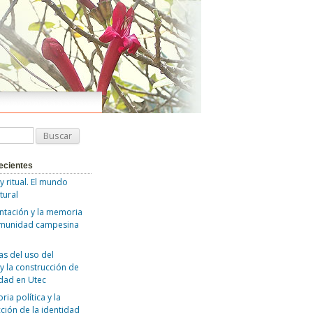
ecientes
 y ritual. El mundo
tural
ntación y la memoria
omunidad campesina
as del uso del
y la construcción de
idad en Utec
ia política y la
ción de la identidad