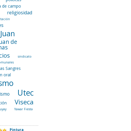
ca de campo
religiosidad
tación
es
 Juan
Juan de
nas
cios
sindicato
comunales
las Sangres
ón oral
ismo
Utec
ismo
Viseca
ción
uyay
Yawar Fiesta
Pintura