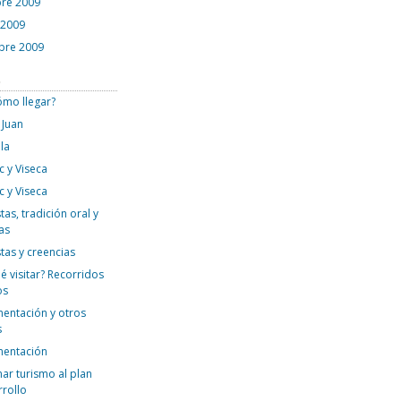
re 2009
 2009
bre 2009
s
ómo llegar?
 Juan
la
c y Viseca
c y Viseca
tas, tradición oral y
as
stas y creencias
é visitar? Recorridos
os
mentación y otros
s
mentación
ar turismo al plan
rrollo