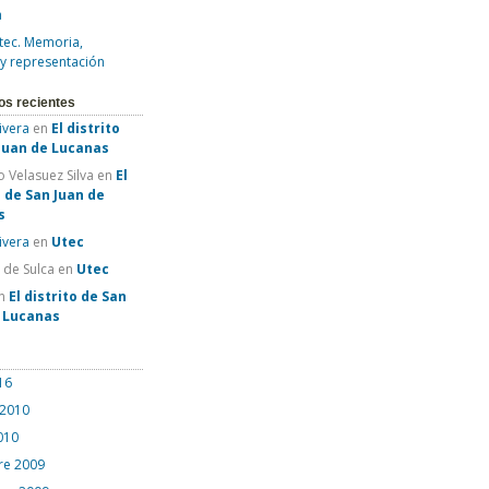
a
tec. Memoria,
 y representación
os recientes
Rivera
en
El distrito
Juan de Lucanas
 Velasuez Silva
en
El
o de San Juan de
s
Rivera
en
Utec
e de Sulca
en
Utec
n
El distrito de San
e Lucanas
16
 2010
010
re 2009