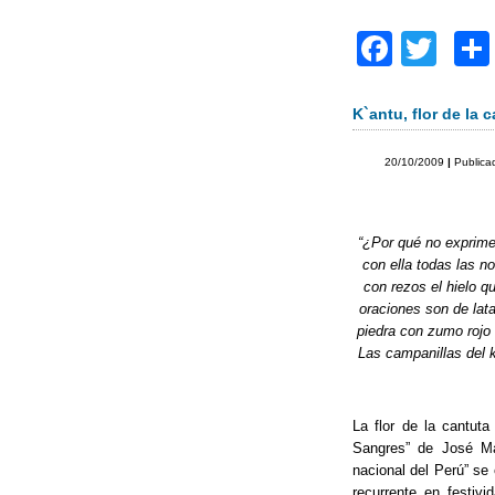
F
T
a
wi
c
tt
K`antu, flor de la 
e
er
20/10/2009
|
Publica
b
o
“¿Por qué no exprimes
o
con ella todas las n
k
con rezos el hielo qu
oraciones son de lata
piedra con zumo rojo 
Las campanillas del k
La flor de la cantuta
Sangres” de José Mar
nacional del Perú” se
recurrente en festiv