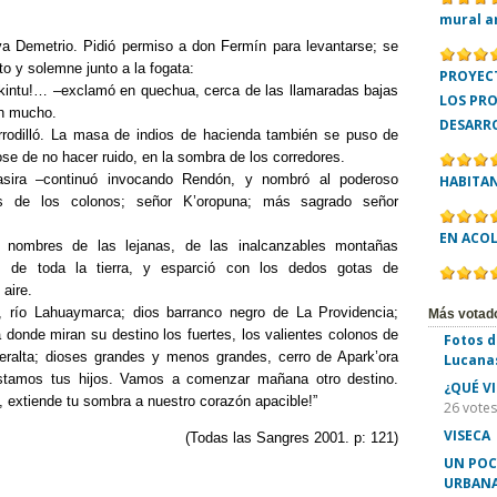
mural a
iva Demetrio. Pidió permiso a don Fermín para levantarse; se
nto y solemne junto a la fogata:
PROYECT
kintu!… –exclamó en quechua, cerca de las llamaradas bajas
LOS PR
n mucho.
DESARR
rrodilló. La masa de indios de hacienda también se puso de
ose de no hacer ruido, en la sombra de los corredores.
sira –continuó invocando Rendón, y nombró al poderoso
HABITA
s de los colonos; señor K’oropuna; más sagrado señor
EN ACO
s nombres de las lejanas, de las inalcanzables montañas
s de toda la tierra, y esparció con los dedos gotas de
 aire.
, río Lahuaymarca; dios barranco negro de La Providencia;
Más votad
 donde miran su destino los fuertes, los valientes colonos de
Fotos d
eralta; dioses grandes y menos grandes, cerro de Apark’ora
Lucana
stamos tus hijos. Vamos a comenzar mañana otro destino.
¿QUÉ V
o, extiende tu sombra a nuestro corazón apacible!”
26 votes
VISECA
(Todas las Sangres 2001. p: 121)
UN POC
URBANA