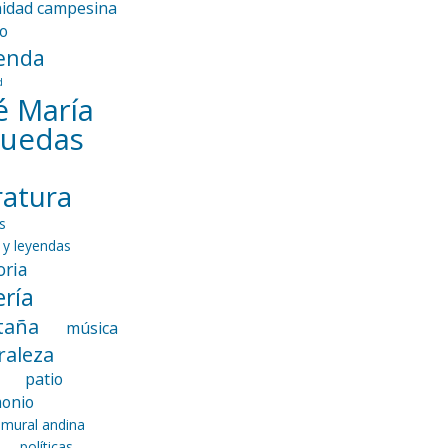
idad campesina
io
enda
d
é María
guedas
eratura
s
 y leyendas
ria
ría
taña
música
raleza
patio
monio
 mural andina
políticas