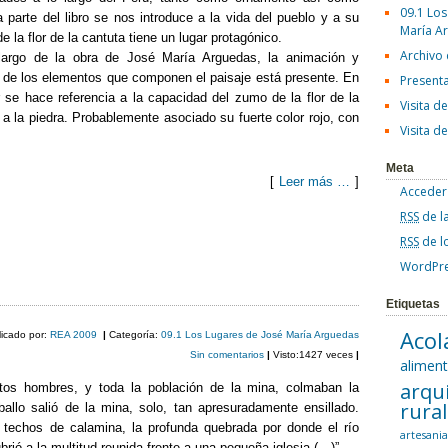
09.1 Los
a parte del libro se nos introduce a la vida del pueblo y a su
María A
e la flor de la cantuta tiene un lugar protagónico.
Archivo
argo de la obra de José María Arguedas, la animación y
de los elementos que componen el paisaje está presente. En
Present
ar se hace referencia a la capacidad del zumo de la flor de la
Visita d
 a la piedra. Probablemente asociado su fuerte color rojo, con
Visita d
Meta
[
Leer más …
]
Acceder
RSS
de l
C
RSS
de l
o
WordPre
m
Etiquetas
p
Acol
licado por:
REA 2009
|
Categoría:
09.1 Los Lugares de José María Arguedas
ar
Sin comentarios
|
Visto:1427 veces
|
alimen
tir
arqu
tos hombres, y toda la población de la mina, colmaban la
rura
allo salió de la mina, solo, tan apresuradamente ensillado.
 techos de calamina, la profunda quebrada por donde el río
artesani
brió a la multitud reunida frente a una pequeña iglesia (…)”