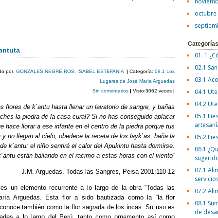
noviemb
octubre
C
septiem
o
Categoría
m
cantuta
01. 1 ¿C
p
02.1 San
do por:
GONZALES NEGREIROS, ISABEL ESTEFANIA
|
Categoría:
09.1 Los
ar
03.1 Aco
Lugares de José María Arguedas
04.1 Ute
Sin comentarios
|
Visto:3062 veces
|
tir
04.2 Ute
 flores de k`antu hasta llenar un lavatorio de sangre, y bañas
05.1 Fies
oches la piedra de la casa cural? Si no has conseguido aplacar
artesaní
e hace llorar a ese infante en el centro de la piedra porque tus
 y no llegan al cielo, obedece la receta de los layk`as; baña la
05.2 Fie
de k`antu: el niño sentirá el calor del Apukintu hasta dormirse.
06.1 ¿Qu
´antu están bailando en el racimo a estas horas con el viento”
sugerid
07.1 Ali
J.M. Arguedas. Todas las Sangres, Peisa 2001:110-12
servicio
 es un elemento recurrente a lo largo de la obra “Todas las
07.2 Ali
ía Arguedas. Esta flor a sido bautizada como la “la flor
08.1 Sum
 conoce también como la flor sagrada de los incas. Su uso es
de desa
idades a lo largo del Perú, tanto como ornamento así como