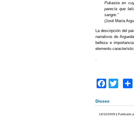
k
Pukasira en cu
parecía que lat
sangre.”
(José María Arg
La descripción del pa
narrativos de Argued
belleza e importancia
elemento característic
.
F
T
a
wi
c
tt
Dioses
e
er
14/10/2009
|
Publicado 
b
o