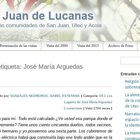
Ir
al
Presentación de las visitas
Visita del 2009
Visita del 2013
Archivo de Fotos
contenido
B
etiqueta:
José María Arguedas
u
Entradas r
s
Religión
c
sobrena
a
La alime
do por:
GONZALES NEGREIROS, ISABEL ESTEFANIA
|
Categoría:
09.1 Los
de la c
r
Lugares de José María Arguedas
de Utec
1 comentario
|
Visto:1704 veces
|
:
Narrativ
o para mí. Todo está calculado ¿Ve usted esa pampa donde el
espacio 
gremente? Tiene unos ciento cincuenta dueños, todos vecinos,
la ident
Mi hermano y yo poseemos una sexta parte. Los cubriremos de
La memor
a eléctrica habrá que construirla bajo ese lindo andén que es la
construc