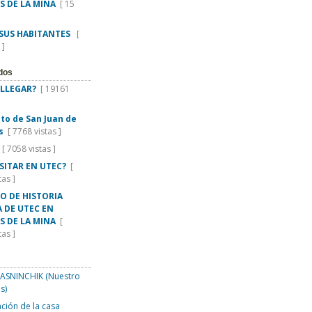
S DE LA MINA
[ 15
 SUS HABITANTES
[
 ]
dos
LLEGAR?
[ 19161
rito de San Juan de
s
[ 7768 vistas ]
[ 7058 vistas ]
ISITAR EN UTEC?
[
tas ]
O DE HISTORIA
 DE UTEC EN
S DE LA MINA
[
tas ]
SNINCHIK (Nuestro
s)
ción de la casa