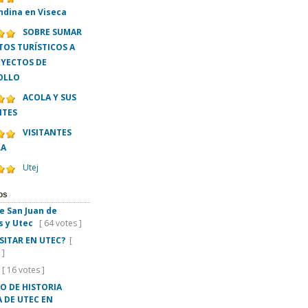
ndina en Viseca
SOBRE SUMAR
OS TURÍSTICOS A
OYECTOS DE
OLLO
ACOLA Y SUS
NTES
VISITANTES
LA
Utej
os
e San Juan de
s y Utec
[ 64 votes ]
ISITAR EN UTEC?
[
 ]
[ 16 votes ]
O DE HISTORIA
 DE UTEC EN