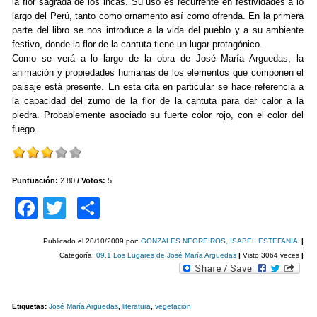
la flor sagrada de los incas. Su uso es recurrente en festividades a lo
largo del Perú, tanto como ornamento así como ofrenda. En la primera
parte del libro se nos introduce a la vida del pueblo y a su ambiente
festivo, donde la flor de la cantuta tiene un lugar protagónico.
Como se verá a lo largo de la obra de José María Arguedas, la
animación y propiedades humanas de los elementos que componen el
paisaje está presente. En esta cita en particular se hace referencia a
la capacidad del zumo de la flor de la cantuta para dar calor a la
piedra. Probablemente asociado su fuerte color rojo, con el color del
fuego.
Puntuación:
2.80
/ Votos:
5
F
T
C
a
wi
o
Publicado el
20/10/2009
por:
GONZALES NEGREIROS, ISABEL ESTEFANIA
|
c
tt
m
Categoría:
09.1 Los Lugares de José María Arguedas
|
Visto:3064 veces
|
e
er
p
b
ar
Etiquetas:
José María Arguedas
,
literatura
,
vegetación