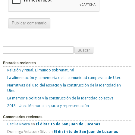
B
u
Entradas recientes
s
Religión y ritual. El mundo sobrenatural
c
La alimentación y la memoria de la comunidad campesina de Utec
a
Narrativas del uso del espacio y la construcción de la identidad en
r
Utec
:
La memoria política y la construcción de la identidad colectiva
2013.- Utec. Memoria, espacio y representación
Comentarios recientes
Cecilia Rivera
en
El distrito de San Juan de Lucanas
Domingo Velasuez Silva
en
El distrito de San Juan de Lucanas