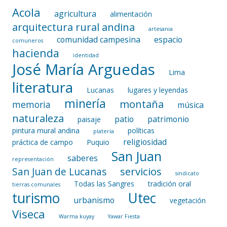
Acola
agricultura
alimentación
arquitectura rural andina
artesania
comunidad campesina
espacio
comuneros
hacienda
identidad
José María Arguedas
Lima
literatura
Lucanas
lugares y leyendas
minería
montaña
memoria
música
naturaleza
patio
patrimonio
paisaje
pintura mural andina
políticas
platería
religiosidad
práctica de campo
Puquio
San Juan
saberes
representación
servicios
San Juan de Lucanas
sindicato
Todas las Sangres
tradición oral
tierras comunales
turismo
Utec
urbanismo
vegetación
Viseca
Warma kuyay
Yawar Fiesta