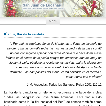
Ir
Menú
al
contenido
K`antu, flor de la cantuta
“¿Por qué no exprimes flores de k`antu hasta llenar un lavatorio de
sangre, y bañas con ella todas las noches la piedra de la casa cural?
Si no has conseguido aplacar con rezos el hielo que hace llorar a ese
infante en el centro de la piedra porque tus oraciones son de lata y no
llegan al cielo, obedece la receta de los layk`as; baña la piedra con
zumo rojo de k`antu: el niño sentirá el calor del Apukintu hasta
dormirse. Las campanillas del k´antu están bailando en el racimo a
estas horas con el viento”
J.M. Arguedas. Todas las Sangres, Peisa 2001:110-12
La flor de la cantuta es un elemento recurrente a lo largo de la obra
“Todas las Sangres” de José María Arguedas. Esta flor a sido
bautizada como la “la flor nacional del Perú” se conoce también como