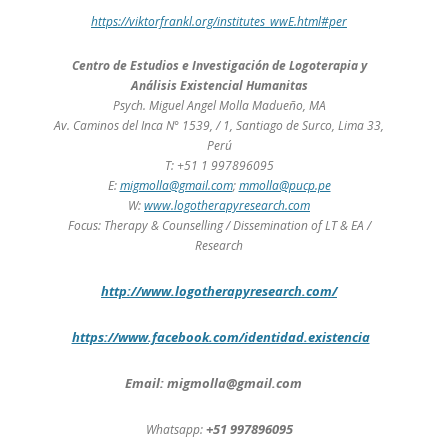
https://viktorfrankl.org/institutes_wwE.html#per
Centro de Estudios e Investigación de Logoterapia y
Análisis Existencial Humanitas
Psych. Miguel Angel Molla Madueño, MA
Av. Caminos del Inca N° 1539, / 1, Santiago de Surco, Lima 33,
Perú
T: +51 1 997896095
E:
migmolla@gmail.com
;
mmolla@pucp.pe
W:
www.logotherapyresearch.com
Focus: Therapy & Counselling / Dissemination of LT & EA /
Research
http://www.logotherapyresearch.com/
https://www.facebook.com/identidad.existencia
Email: migmolla@gmail.com
+51 997896095
Whatsapp: