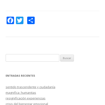
F
T
C
ac
w
o
e
itt
m
b
er
p
o
ar
o
ti
B
k
r
u
s
c
ENTRADAS RECIENTES
a
r
sentido trascendente y ciudadanía
:
magnifica_humanitas
resignificación experiencias
crisis del bienestar emocional