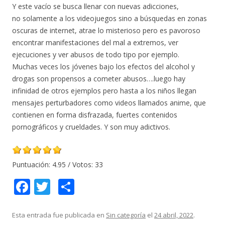
Y este vacío se busca llenar con nuevas adicciones,
no solamente a los videojuegos sino a búsquedas en zonas
oscuras de internet, atrae lo misterioso pero es pavoroso
encontrar manifestaciones del mal a extremos, ver
ejecuciones y ver abusos de todo tipo por ejemplo.
Muchas veces los jóvenes bajo los efectos del alcohol y
drogas son propensos a cometer abusos….luego hay
infinidad de otros ejemplos pero hasta a los niños llegan
mensajes perturbadores como videos llamados anime, que
contienen en forma disfrazada, fuertes contenidos
pornográficos y crueldades. Y son muy adictivos.
Puntuación:
4.95
/ Votos:
33
F
T
C
ac
w
o
e
itt
m
Esta entrada fue publicada en
Sin categoría
el
24 abril, 2022
.