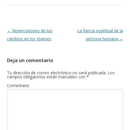
b
er
p
o
ar
o
ti
k
r
Navegación
←
Repercusiones de los
La fuerza espiritual de la
de
cambios en los jóvenes
persona humana
→
entradas
Deja un comentario
Tu dirección de correo electrónico no será publicada.
Los
campos obligatorios están marcados con
*
Comentario