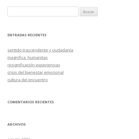
B
u
s
c
ENTRADAS RECIENTES
a
r
sentido trascendente y ciudadanía
:
magnifica_humanitas
resignificación experiencias
crisis del bienestar emocional
cultura del encuentro
COMENTARIOS RECIENTES
ARCHIVOS