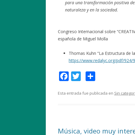
para una transformación positiva del
naturaleza y en la sociedad.
Congreso Internacional sobre “CREAT
española de Miguel Molla
Thomas Kuhn “La Estructura de la
https://www.redalyc.org/pdf/924
F
T
C
ac
w
o
e
itt
m
Esta entrada fue publicada en
Sin categor
b
er
p
o
ar
o
ti
Música, video muy inter
k
r