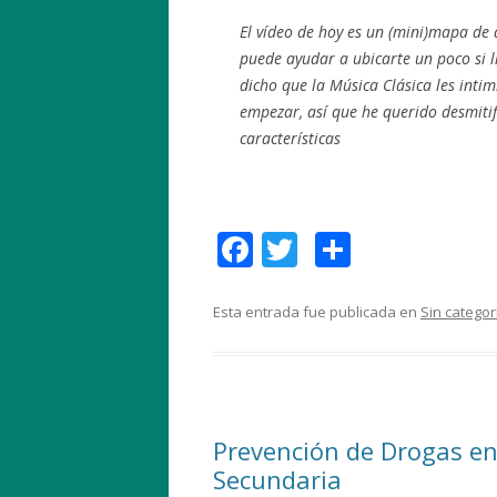
El vídeo de hoy es un (mini)mapa de 
puede ayudar a ubicarte un poco si 
dicho que la Música Clásica les int
empezar, así que he querido desmitif
características
F
T
C
ac
w
o
e
itt
m
Esta entrada fue publicada en
Sin categor
b
er
p
o
ar
o
ti
Prevención de Drogas en
k
r
Secundaria