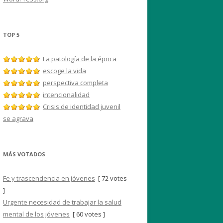
TOP 5
La patología de la época
escoge la vida
perspectiva completa
intencionalidad
Crisis de identidad juvenil
se agrava
MÁS VOTADOS
Fe y trascendencia en jóvenes
[ 72 votes
]
Urgente necesidad de trabajar la salud
mental de los jóvenes
[ 60 votes ]