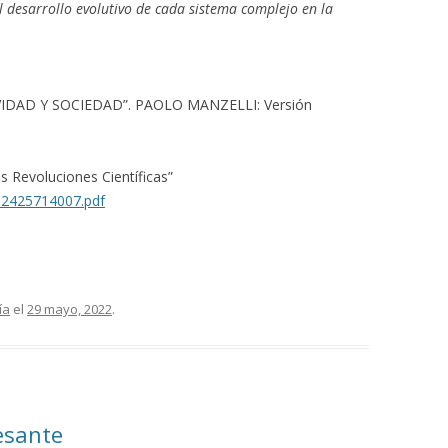
 desarrollo evolutivo de cada sistema complejo en la
IVIDAD Y SOCIEDAD”. PAOLO MANZELLI: Versión
s Revoluciones Científicas”
/92425714007.pdf
ía
el
29 mayo, 2022
.
esante