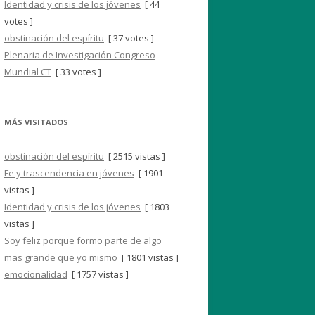
Identidad y crisis de los jóvenes
[ 44
votes ]
obstinación del espíritu
[ 37 votes ]
Plenaria de Investigación Congreso
Mundial CT
[ 33 votes ]
MÁS VISITADOS
obstinación del espíritu
[ 2515 vistas ]
Fe y trascendencia en jóvenes
[ 1901
vistas ]
Identidad y crisis de los jóvenes
[ 1803
vistas ]
Soy feliz porque formo parte de algo
mas grande que yo mismo
[ 1801 vistas ]
emocionalidad
[ 1757 vistas ]