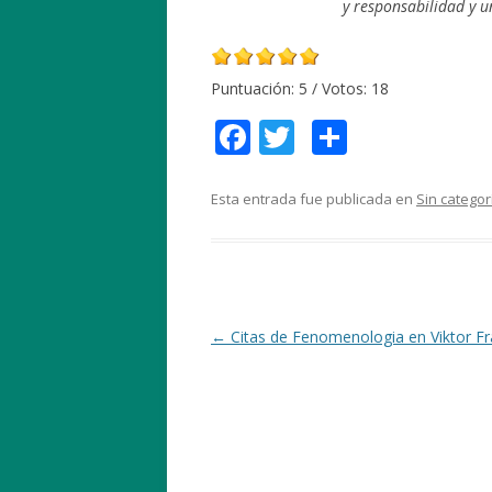
y responsabilidad y u
Puntuación:
5
/ Votos:
18
F
T
C
ac
w
o
e
itt
m
Esta entrada fue publicada en
Sin categor
b
er
p
o
ar
o
ti
k
r
Navegación
←
Citas de Fenomenologia en Viktor Fr
de
entradas