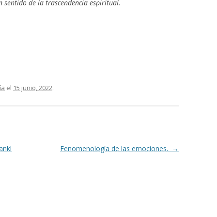
n sentido de la trascendencia espiritual.
ía
el
15 junio, 2022
.
ankl
Fenomenología de las emociones.
→