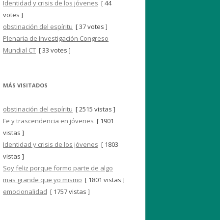
Identidad y crisis de los jóvenes
[ 44
votes ]
obstinación del espíritu
[ 37 votes ]
Plenaria de Investigación Congreso
Mundial CT
[ 33 votes ]
MÁS VISITADOS
obstinación del espíritu
[ 2515 vistas ]
Fe y trascendencia en jóvenes
[ 1901
vistas ]
Identidad y crisis de los jóvenes
[ 1803
vistas ]
Soy feliz porque formo parte de algo
mas grande que yo mismo
[ 1801 vistas ]
emocionalidad
[ 1757 vistas ]