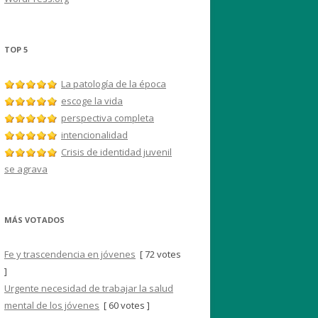
TOP 5
La patología de la época
escoge la vida
perspectiva completa
intencionalidad
Crisis de identidad juvenil
se agrava
MÁS VOTADOS
Fe y trascendencia en jóvenes
[ 72 votes
]
Urgente necesidad de trabajar la salud
mental de los jóvenes
[ 60 votes ]