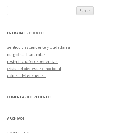
o
ti
k
r
B
u
s
c
ENTRADAS RECIENTES
a
r
sentido trascendente y ciudadanía
:
magnifica_humanitas
resignificación experiencias
crisis del bienestar emocional
cultura del encuentro
COMENTARIOS RECIENTES
ARCHIVOS
agosto 2026