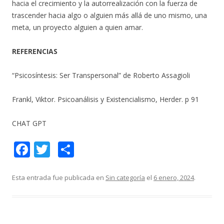
hacia el crecimiento y la autorrealización con la fuerza de
trascender hacia algo o alguien más allá de uno mismo, una
meta, un proyecto alguien a quien amar.
REFERENCIAS
“Psicosíntesis: Ser Transpersonal” de Roberto Assagioli
Frankl, Viktor. Psicoanálisis y Existencialismo, Herder. p 91
CHAT GPT
F
T
C
ac
w
o
e
itt
m
Esta entrada fue publicada en
Sin categoría
el
6 enero, 2024
.
b
er
p
o
ar