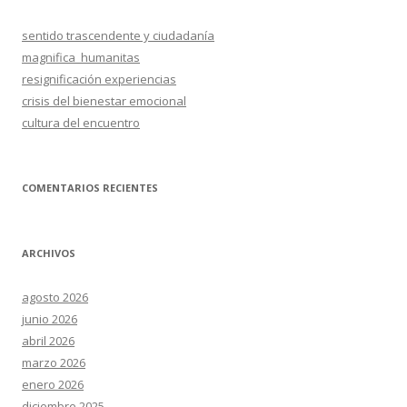
a
r
sentido trascendente y ciudadanía
:
magnifica_humanitas
resignificación experiencias
crisis del bienestar emocional
cultura del encuentro
COMENTARIOS RECIENTES
ARCHIVOS
agosto 2026
junio 2026
abril 2026
marzo 2026
enero 2026
diciembre 2025