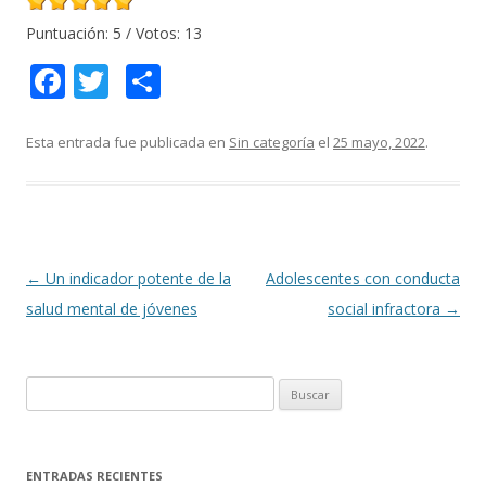
Puntuación:
5
/ Votos:
13
F
T
C
ac
w
o
e
itt
m
Esta entrada fue publicada en
Sin categoría
el
25 mayo, 2022
.
b
er
p
o
ar
o
ti
k
r
Navegación
←
Un indicador potente de la
Adolescentes con conducta
de
salud mental de jóvenes
social infractora
→
entradas
B
u
s
c
ENTRADAS RECIENTES