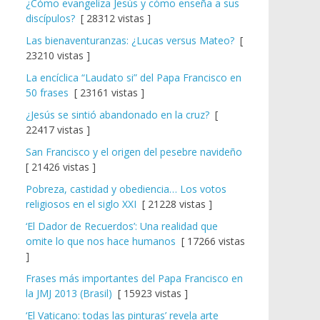
¿Cómo evangeliza Jesús y cómo enseña a sus
discípulos?
[ 28312 vistas ]
Las bienaventuranzas: ¿Lucas versus Mateo?
[
23210 vistas ]
La encíclica “Laudato si” del Papa Francisco en
50 frases
[ 23161 vistas ]
¿Jesús se sintió abandonado en la cruz?
[
22417 vistas ]
San Francisco y el origen del pesebre navideño
[ 21426 vistas ]
Pobreza, castidad y obediencia… Los votos
religiosos en el siglo XXI
[ 21228 vistas ]
‘El Dador de Recuerdos’: Una realidad que
omite lo que nos hace humanos
[ 17266 vistas
]
Frases más importantes del Papa Francisco en
la JMJ 2013 (Brasil)
[ 15923 vistas ]
‘El Vaticano: todas las pinturas’ revela arte