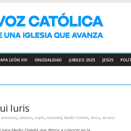
PAPA LEÓN XIV
SINODALIDAD
JUBILEO 2025
JESÚS
POLÍ
ui Iuris
,
,
,
,
,
,
armenios
caldeos
copto
maronita
Medio Oriente
sirios
sui iuris
al para Medio Oriente que dimos a conocer en la