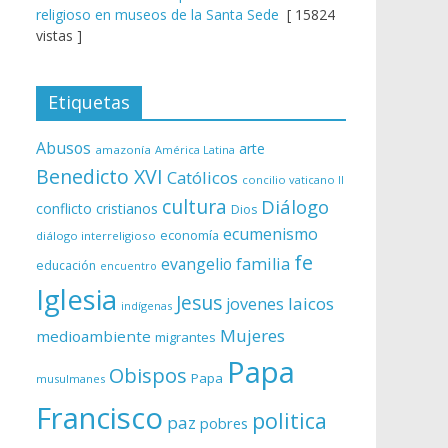
religioso en museos de la Santa Sede
[ 15824
vistas ]
Etiquetas
Abusos
arte
amazonía
América Latina
Benedicto XVI
Católicos
concilio vaticano II
cultura
Diálogo
conflicto
cristianos
Dios
ecumenismo
economía
diálogo interreligioso
fe
evangelio
familia
educación
encuentro
Iglesia
Jesus
laicos
jovenes
indígenas
Mujeres
medioambiente
migrantes
Papa
Obispos
Papa
musulmanes
Francisco
politica
paz
pobres