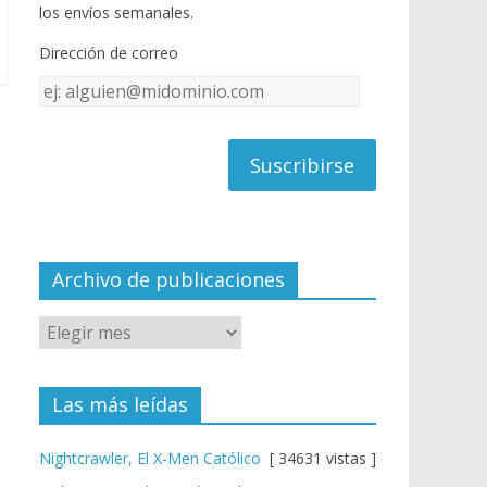
o
u
los envíos semanales.
o
b
Dirección de correo
k
e
Dirección
C
de
h
correo
a
n
n
el
Archivo de publicaciones
Las más leídas
Nightcrawler, El X-Men Católico
[ 34631 vistas ]