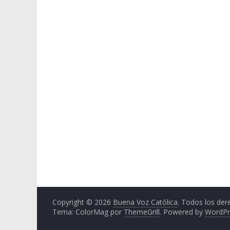
Copyright © 2026
Buena Voz Católica
. Todos los der
Tema: ColorMag por
ThemeGrill
. Powered by
WordPr