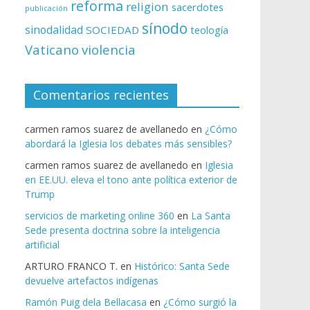
reforma
religion
sacerdotes
publicación
sínodo
sinodalidad
SOCIEDAD
teología
Vaticano
violencia
Comentarios recientes
carmen ramos suarez de avellanedo
en
¿Cómo
abordará la Iglesia los debates más sensibles?
carmen ramos suarez de avellanedo
en
Iglesia
en EE.UU. eleva el tono ante política exterior de
Trump
servicios de marketing online 360
en
La Santa
Sede presenta doctrina sobre la inteligencia
artificial
ARTURO FRANCO T.
en
Histórico: Santa Sede
devuelve artefactos indígenas
Ramón Puig dela Bellacasa
en
¿Cómo surgió la