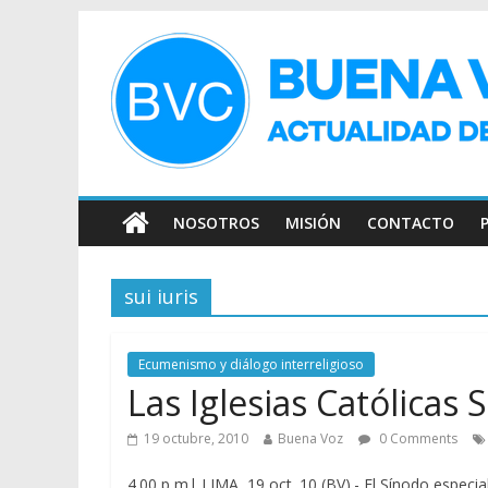
NOSOTROS
MISIÓN
CONTACTO
sui iuris
Ecumenismo y diálogo interreligioso
Las Iglesias Católicas S
19 octubre, 2010
Buena Voz
0 Comments
4.00 p m| LIMA, 19 oct. 10 (BV).- El Sínodo especi