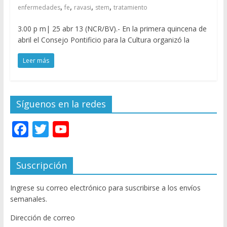
,
,
,
,
enfermedades
fe
ravasi
stem
tratamiento
3.00 p m| 25 abr 13 (NCR/BV).- En la primera quincena de
abril el Consejo Pontificio para la Cultura organizó la
Leer más
Síguenos en la redes
F
T
Y
ac
w
o
e
itt
u
Suscripción
b
er
T
Ingrese su correo electrónico para suscribirse a los envíos
o
u
semanales.
o
b
Dirección de correo
k
e