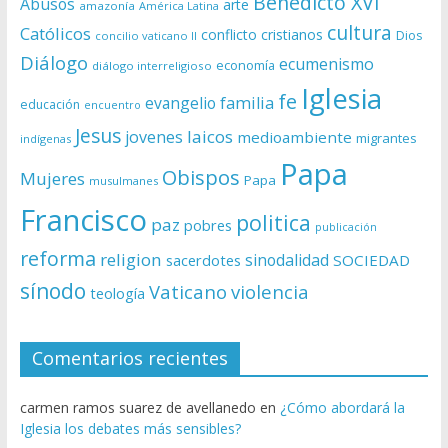
Benedicto XVI
Abusos
arte
amazonía
América Latina
cultura
Católicos
conflicto
cristianos
Dios
concilio vaticano II
Diálogo
ecumenismo
economía
diálogo interreligioso
Iglesia
fe
evangelio
familia
educación
encuentro
Jesus
laicos
jovenes
medioambiente
migrantes
indígenas
Papa
Obispos
Mujeres
Papa
musulmanes
Francisco
politica
paz
pobres
publicación
reforma
religion
sinodalidad
sacerdotes
SOCIEDAD
sínodo
Vaticano
violencia
teología
Comentarios recientes
carmen ramos suarez de avellanedo
en
¿Cómo abordará la
Iglesia los debates más sensibles?