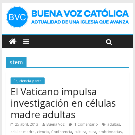
stem
Fe, ciencia y arte
El Vaticano impulsa
investigación en células
madre adultas
,
25 abril, 2013
Buena Voz
1 Comentario
adultas
,
,
,
,
,
,
celulas madre
ciencia
Conferencia
cultura
cura
embrionarias