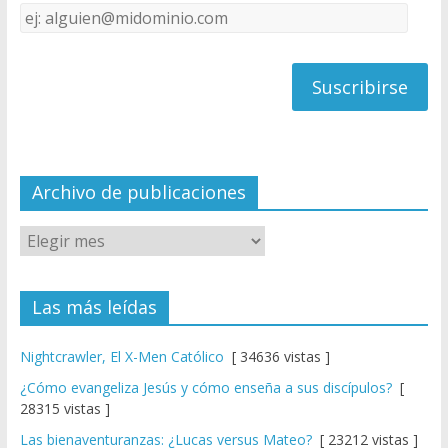
Dirección
C
de
h
correo
a
n
n
el
Archivo de publicaciones
Las más leídas
Nightcrawler, El X-Men Católico
[ 34636 vistas ]
¿Cómo evangeliza Jesús y cómo enseña a sus discípulos?
[
28315 vistas ]
Las bienaventuranzas: ¿Lucas versus Mateo?
[ 23212 vistas ]