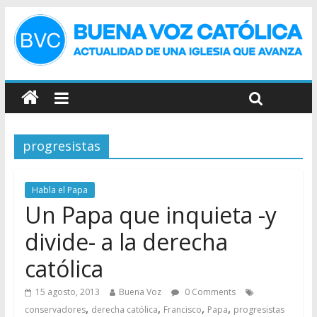
progresistas
Habla el Papa
Un Papa que inquieta -y
divide- a la derecha
católica
15 agosto, 2013
Buena Voz
0 Comments
,
,
,
,
conservadores
derecha católica
Francisco
Papa
progresistas