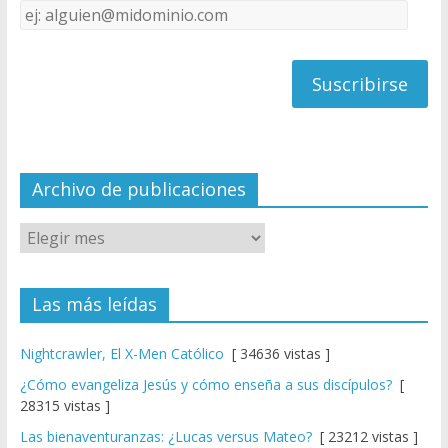
Dirección
C
de
h
correo
a
n
n
el
Archivo de publicaciones
Las más leídas
Nightcrawler, El X-Men Católico
[ 34636 vistas ]
¿Cómo evangeliza Jesús y cómo enseña a sus discípulos?
[
28315 vistas ]
Las bienaventuranzas: ¿Lucas versus Mateo?
[ 23212 vistas ]