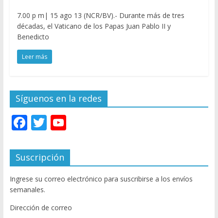
7.00 p m| 15 ago 13 (NCR/BV).- Durante más de tres
décadas, el Vaticano de los Papas Juan Pablo II y
Benedicto
Leer más
Síguenos en la redes
F
T
Y
ac
w
o
e
itt
u
Suscripción
b
er
T
Ingrese su correo electrónico para suscribirse a los envíos
o
u
semanales.
o
b
Dirección de correo
k
e