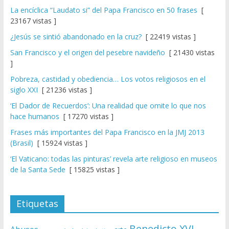
La encíclica “Laudato si” del Papa Francisco en 50 frases
[
23167 vistas ]
¿Jesús se sintió abandonado en la cruz?
[ 22419 vistas ]
San Francisco y el origen del pesebre navideño
[ 21430 vistas
]
Pobreza, castidad y obediencia… Los votos religiosos en el
siglo XXI
[ 21236 vistas ]
‘El Dador de Recuerdos’: Una realidad que omite lo que nos
hace humanos
[ 17270 vistas ]
Frases más importantes del Papa Francisco en la JMJ 2013
(Brasil)
[ 15924 vistas ]
‘El Vaticano: todas las pinturas’ revela arte religioso en museos
de la Santa Sede
[ 15825 vistas ]
Etiquetas
Benedicto XVI