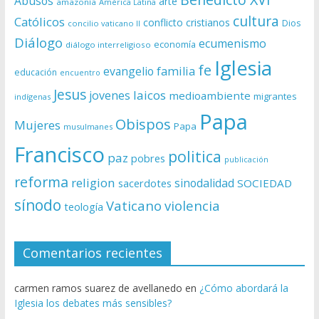
Abusos
arte
amazonía
América Latina
cultura
Católicos
conflicto
cristianos
Dios
concilio vaticano II
Diálogo
ecumenismo
economía
diálogo interreligioso
Iglesia
fe
evangelio
familia
educación
encuentro
Jesus
laicos
jovenes
medioambiente
migrantes
indígenas
Papa
Obispos
Mujeres
Papa
musulmanes
Francisco
politica
paz
pobres
publicación
reforma
religion
sinodalidad
sacerdotes
SOCIEDAD
sínodo
Vaticano
violencia
teología
Comentarios recientes
carmen ramos suarez de avellanedo
en
¿Cómo abordará la
Iglesia los debates más sensibles?