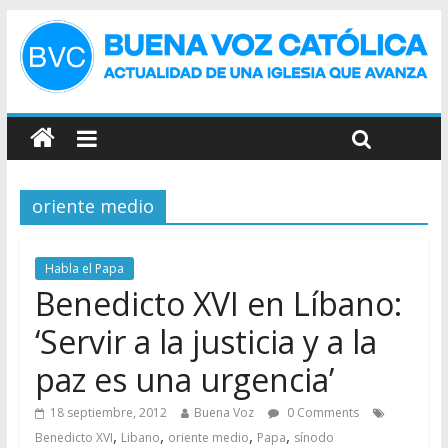
oriente medio
Habla el Papa
Benedicto XVI en Líbano:
‘Servir a la justicia y a la
paz es una urgencia’
18 septiembre, 2012
Buena Voz
0 Comments
,
,
,
,
Benedicto XVI
Libano
oriente medio
Papa
sínodo