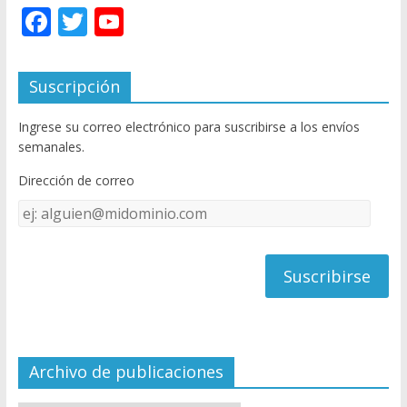
F
T
Y
ac
w
o
e
itt
u
Suscripción
b
er
T
Ingrese su correo electrónico para suscribirse a los envíos
o
u
semanales.
o
b
Dirección de correo
k
e
Dirección
C
de
h
correo
a
n
n
el
Archivo de publicaciones