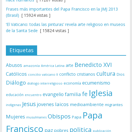
Frases más importantes del Papa Francisco en la JMJ 2013
(Brasil)
[ 15924 vistas ]
‘El Vaticano: todas las pinturas’ revela arte religioso en museos
de la Santa Sede
[ 15824 vistas ]
Etiquetas
Benedicto XVI
Abusos
arte
amazonía
América Latina
cultura
Católicos
conflicto
cristianos
Dios
concilio vaticano II
Diálogo
ecumenismo
economía
diálogo interreligioso
Iglesia
fe
evangelio
familia
educación
encuentro
Jesus
laicos
jovenes
medioambiente
migrantes
indígenas
Papa
Obispos
Mujeres
Papa
musulmanes
Francisco
politica
paz
pobres
publicación