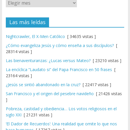
Las más leídas
Nightcrawler, El X-Men Católico
[ 34635 vistas ]
¿Cómo evangeliza Jesús y cómo enseña a sus discípulos?
[
28314 vistas ]
Las bienaventuranzas: ¿Lucas versus Mateo?
[ 23210 vistas ]
La encíclica “Laudato si” del Papa Francisco en 50 frases
[
23164 vistas ]
¿Jesús se sintió abandonado en la cruz?
[ 22417 vistas ]
San Francisco y el origen del pesebre navideño
[ 21426 vistas
]
Pobreza, castidad y obediencia… Los votos religiosos en el
siglo XXI
[ 21231 vistas ]
‘El Dador de Recuerdos’: Una realidad que omite lo que nos
hace humanos
[ 17267 vistas ]