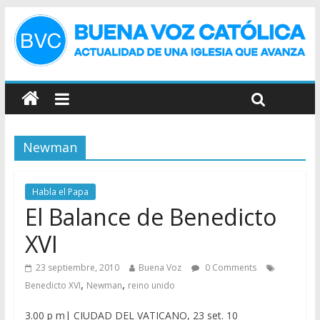
Newman
Habla el Papa
El Balance de Benedicto
XVI
23 septiembre, 2010
Buena Voz
0 Comments
,
,
Benedicto XVI
Newman
reino unido
3.00 p m| CIUDAD DEL VATICANO, 23 set. 10