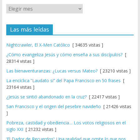
Las más leídas
Nightcrawler, El X-Men Católico
[ 34635 vistas ]
¿Cómo evangeliza Jesús y cómo enseña a sus discípulos?
[
28314 vistas ]
Las bienaventuranzas: ¿Lucas versus Mateo?
[ 23210 vistas ]
La encíclica “Laudato si” del Papa Francisco en 50 frases
[
23164 vistas ]
¿Jesús se sintió abandonado en la cruz?
[ 22417 vistas ]
San Francisco y el origen del pesebre navideño
[ 21426 vistas
]
Pobreza, castidad y obediencia… Los votos religiosos en el
siglo XXI
[ 21232 vistas ]
‘El Dador de Recuerdos’: Una realidad que omite lo que nos