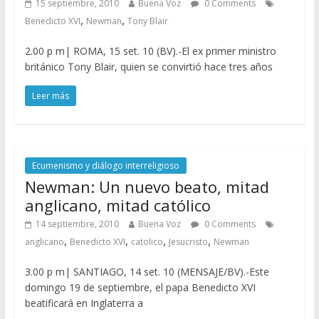
15 septiembre, 2010
Buena Voz
0 Comments
,
,
Benedicto XVI
Newman
Tony Blair
2.00 p m| ROMA, 15 set. 10 (BV).-El ex primer ministro
británico Tony Blair, quien se convirtió hace tres años
Leer más
Ecumenismo y diálogo interreligioso
Newman: Un nuevo beato, mitad
anglicano, mitad católico
14 septiembre, 2010
Buena Voz
0 Comments
,
,
,
,
anglicano
Benedicto XVI
catolico
Jesucristo
Newman
3.00 p m| SANTIAGO, 14 set. 10 (MENSAJE/BV).-Este
domingo 19 de septiembre, el papa Benedicto XVI
beatificará en Inglaterra a