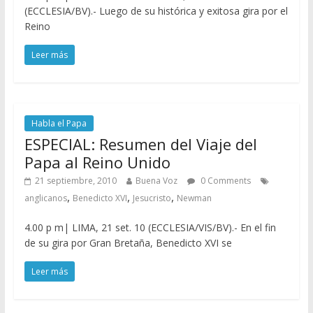
(ECCLESIA/BV).- Luego de su histórica y exitosa gira por el
Reino
Leer más
Habla el Papa
ESPECIAL: Resumen del Viaje del
Papa al Reino Unido
21 septiembre, 2010
Buena Voz
0 Comments
,
,
,
anglicanos
Benedicto XVI
Jesucristo
Newman
4.00 p m| LIMA, 21 set. 10 (ECCLESIA/VIS/BV).- En el fin
de su gira por Gran Bretaña, Benedicto XVI se
Leer más