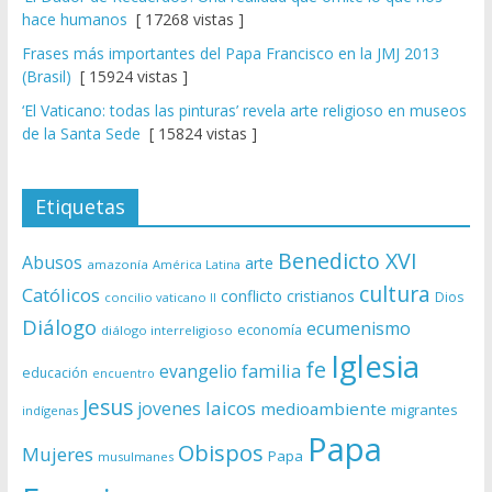
hace humanos
[ 17268 vistas ]
Frases más importantes del Papa Francisco en la JMJ 2013
(Brasil)
[ 15924 vistas ]
‘El Vaticano: todas las pinturas’ revela arte religioso en museos
de la Santa Sede
[ 15824 vistas ]
Etiquetas
Benedicto XVI
Abusos
arte
amazonía
América Latina
cultura
Católicos
conflicto
cristianos
Dios
concilio vaticano II
Diálogo
ecumenismo
economía
diálogo interreligioso
Iglesia
fe
evangelio
familia
educación
encuentro
Jesus
laicos
jovenes
medioambiente
migrantes
indígenas
Papa
Obispos
Mujeres
Papa
musulmanes