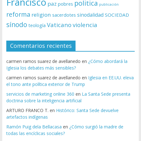
Francisco
politica
paz
pobres
publicación
reforma
religion
sinodalidad
sacerdotes
SOCIEDAD
sínodo
Vaticano
violencia
teología
Comentarios recientes
carmen ramos suarez de avellanedo
en
¿Cómo abordará la
Iglesia los debates más sensibles?
carmen ramos suarez de avellanedo
en
Iglesia en EE.UU. eleva
el tono ante política exterior de Trump
servicios de marketing online 360
en
La Santa Sede presenta
doctrina sobre la inteligencia artificial
ARTURO FRANCO T.
en
Histórico: Santa Sede devuelve
artefactos indígenas
Ramón Puig dela Bellacasa
en
¿Cómo surgió la madre de
todas las encíclicas sociales?