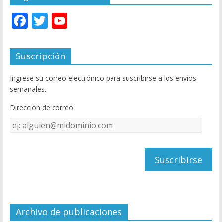
F
T
Y
ac
w
o
e
itt
u
Suscripción
b
er
T
Ingrese su correo electrónico para suscribirse a los envíos
o
u
semanales.
o
b
Dirección de correo
k
e
Dirección
C
de
h
correo
a
n
n
el
Archivo de publicaciones