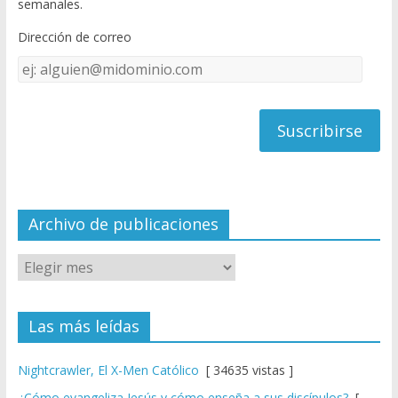
semanales.
o
b
Dirección de correo
k
e
Dirección
C
de
h
correo
a
n
n
el
Archivo de publicaciones
Las más leídas
Nightcrawler, El X-Men Católico
[ 34635 vistas ]
¿Cómo evangeliza Jesús y cómo enseña a sus discípulos?
[