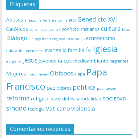
Etiquetas
Benedicto XVI
Abusos
arte
amazonía
América Latina
cultura
Católicos
conflicto
cristianos
Dios
concilio vaticano II
Diálogo
ecumenismo
economía
diálogo interreligioso
Iglesia
fe
evangelio
familia
educación
encuentro
Jesus
laicos
jovenes
medioambiente
migrantes
indígenas
Papa
Obispos
Mujeres
Papa
musulmanes
Francisco
politica
paz
pobres
publicación
reforma
religion
sinodalidad
sacerdotes
SOCIEDAD
sínodo
Vaticano
violencia
teología
Comentarios recientes