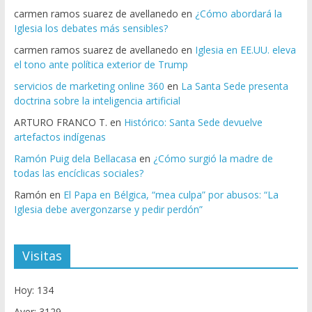
carmen ramos suarez de avellanedo
en
¿Cómo abordará la
Iglesia los debates más sensibles?
carmen ramos suarez de avellanedo
en
Iglesia en EE.UU. eleva
el tono ante política exterior de Trump
servicios de marketing online 360
en
La Santa Sede presenta
doctrina sobre la inteligencia artificial
ARTURO FRANCO T.
en
Histórico: Santa Sede devuelve
artefactos indígenas
Ramón Puig dela Bellacasa
en
¿Cómo surgió la madre de
todas las encíclicas sociales?
Ramón
en
El Papa en Bélgica, “mea culpa” por abusos: “La
Iglesia debe avergonzarse y pedir perdón”
Visitas
Hoy: 134
Ayer: 3129