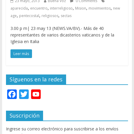
23 mayo, 2013
Buena Voz
0 Comments
,
,
,
,
,
aparecida
encuentro
interreligioso
Mision
movimientos
new
,
,
,
age
pentecostal
religiosos
sectas
3.00 p m| 23 may 13 (NEWS.VA/BV).- Más de 40
representantes de varios dicasterios vaticanos y de la
Iglesia en Italia
Leer más
Síguenos en la redes
F
T
Y
ac
w
o
e
itt
u
Suscripción
b
er
T
Ingrese su correo electrónico para suscribirse a los envíos
o
u