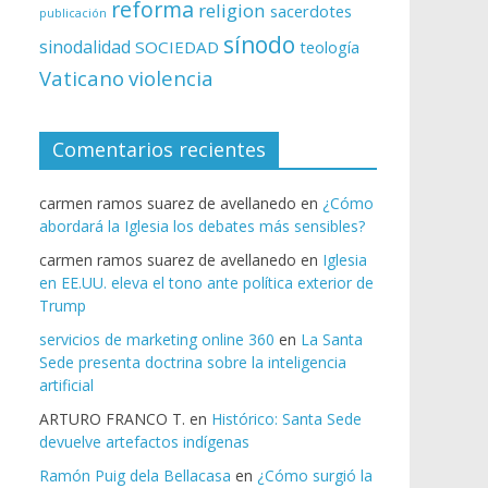
reforma
religion
sacerdotes
publicación
sínodo
sinodalidad
SOCIEDAD
teología
Vaticano
violencia
Comentarios recientes
carmen ramos suarez de avellanedo
en
¿Cómo
abordará la Iglesia los debates más sensibles?
carmen ramos suarez de avellanedo
en
Iglesia
en EE.UU. eleva el tono ante política exterior de
Trump
servicios de marketing online 360
en
La Santa
Sede presenta doctrina sobre la inteligencia
artificial
ARTURO FRANCO T.
en
Histórico: Santa Sede
devuelve artefactos indígenas
Ramón Puig dela Bellacasa
en
¿Cómo surgió la