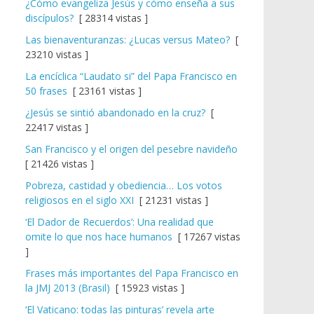
¿Cómo evangeliza Jesús y cómo enseña a sus
discípulos?
[ 28314 vistas ]
Las bienaventuranzas: ¿Lucas versus Mateo?
[
23210 vistas ]
La encíclica “Laudato si” del Papa Francisco en
50 frases
[ 23161 vistas ]
¿Jesús se sintió abandonado en la cruz?
[
22417 vistas ]
San Francisco y el origen del pesebre navideño
[ 21426 vistas ]
Pobreza, castidad y obediencia… Los votos
religiosos en el siglo XXI
[ 21231 vistas ]
‘El Dador de Recuerdos’: Una realidad que
omite lo que nos hace humanos
[ 17267 vistas
]
Frases más importantes del Papa Francisco en
la JMJ 2013 (Brasil)
[ 15923 vistas ]
‘El Vaticano: todas las pinturas’ revela arte