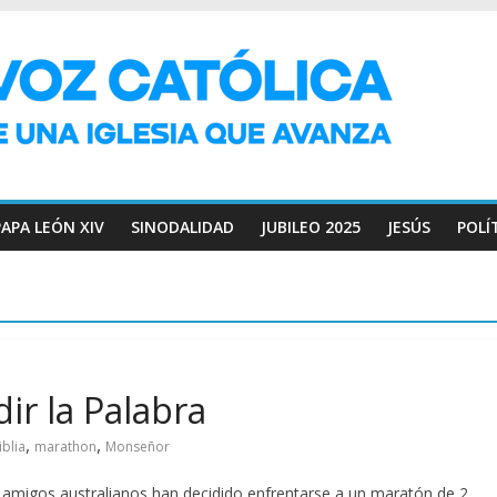
PAPA LEÓN XIV
SINODALIDAD
JUBILEO 2025
JESÚS
POLÍ
ir la Palabra
,
,
iblia
marathon
Monseñor
amigos australianos han decidido enfrentarse a un maratón de 2