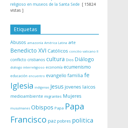
religioso en museos de la Santa Sede
[ 15824
vistas ]
Etiquetas
Abusos
arte
amazonía
América Latina
Benedicto XVI
Católicos
concilio vaticano II
cultura
Diálogo
conflicto
cristianos
Dios
ecumenismo
economía
diálogo interreligioso
fe
evangelio
familia
educación
encuentro
Iglesia
Jesus
laicos
jovenes
indígenas
Mujeres
medioambiente
migrantes
Papa
Obispos
Papa
musulmanes
Francisco
politica
paz
pobres