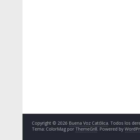
Copyright © 2026
Buena Voz Católica
. Todos los der
Tema: ColorMag por
ThemeGrill
. Powered by
WordPr