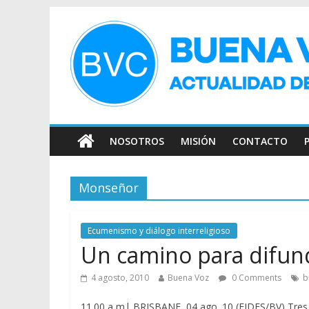
NOSOTROS
MISIÓN
CONTACTO
Monseñor
Ecumenismo y diálogo interreligioso
Un camino para difund
4 agosto, 2010
Buena Voz
0 Comments
b
11.00 a m| BRISBANE, 04 ago. 10 (FIDES/BV) Tres 