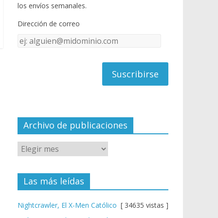
o
u
los envíos semanales.
o
b
Dirección de correo
k
e
Dirección
C
de
h
correo
a
n
n
el
Archivo de publicaciones
Las más leídas
Nightcrawler, El X-Men Católico
[ 34635 vistas ]