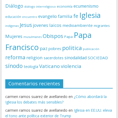
Diálogo
ecumenismo
economía
diálogo interreligioso
Iglesia
fe
evangelio
familia
educación
encuentro
Jesus
laicos
jovenes
medioambiente
migrantes
indígenas
Papa
Obispos
Mujeres
Papa
musulmanes
Francisco
politica
paz
pobres
publicación
reforma
religion
sinodalidad
sacerdotes
SOCIEDAD
sínodo
Vaticano
violencia
teología
Comentarios recientes
carmen ramos suarez de avellanedo
en
¿Cómo abordará la
Iglesia los debates más sensibles?
carmen ramos suarez de avellanedo
en
Iglesia en EE.UU. eleva
el tono ante política exterior de Trump