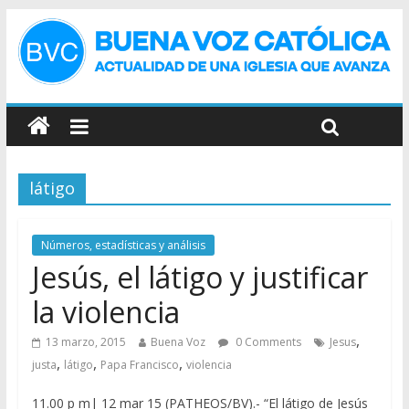
látigo
Números, estadísticas y análisis
Jesús, el látigo y justificar
la violencia
,
13 marzo, 2015
Buena Voz
0 Comments
Jesus
,
,
,
justa
látigo
Papa Francisco
violencia
11.00 p m| 12 mar 15 (PATHEOS/BV).- “El látigo de Jesús