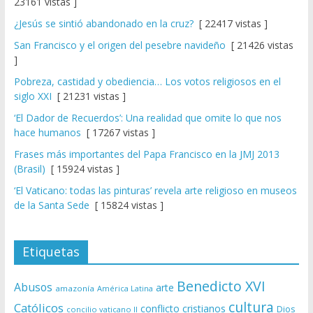
23161 vistas ]
¿Jesús se sintió abandonado en la cruz?
[ 22417 vistas ]
San Francisco y el origen del pesebre navideño
[ 21426 vistas
]
Pobreza, castidad y obediencia… Los votos religiosos en el
siglo XXI
[ 21231 vistas ]
‘El Dador de Recuerdos’: Una realidad que omite lo que nos
hace humanos
[ 17267 vistas ]
Frases más importantes del Papa Francisco en la JMJ 2013
(Brasil)
[ 15924 vistas ]
‘El Vaticano: todas las pinturas’ revela arte religioso en museos
de la Santa Sede
[ 15824 vistas ]
Etiquetas
Benedicto XVI
Abusos
arte
amazonía
América Latina
cultura
Católicos
conflicto
cristianos
Dios
concilio vaticano II