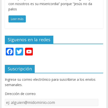
con nosotros es su misericordia” porque “Jesús no da
palos
Leer más
Síguenos en la redes
F
T
Y
ac
w
o
e
itt
u
Suscripción
b
er
T
Ingrese su correo electrónico para suscribirse a los envíos
o
u
semanales.
o
b
Dirección de correo
k
e
Dirección
C
de