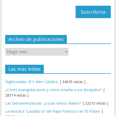
h
correo
a
n
n
el
Archivo de publicaciones
Las más leídas
Nightcrawler, El X-Men Católico
[ 34635 vistas ]
¿Cómo evangeliza Jesús y cómo enseña a sus discípulos?
[
28314 vistas ]
Las bienaventuranzas: ¿Lucas versus Mateo?
[ 23210 vistas ]
La encíclica “Laudato si” del Papa Francisco en 50 frases
[