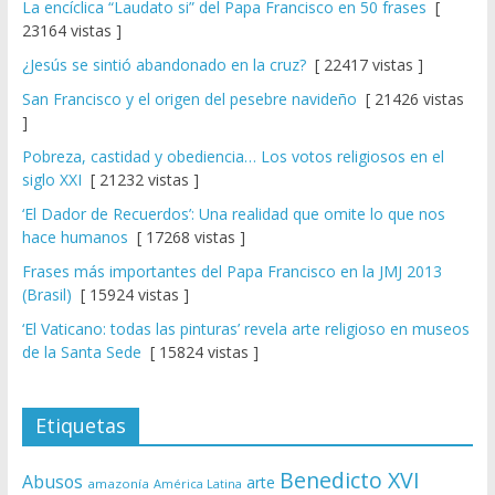
La encíclica “Laudato si” del Papa Francisco en 50 frases
[
23164 vistas ]
¿Jesús se sintió abandonado en la cruz?
[ 22417 vistas ]
San Francisco y el origen del pesebre navideño
[ 21426 vistas
]
Pobreza, castidad y obediencia… Los votos religiosos en el
siglo XXI
[ 21232 vistas ]
‘El Dador de Recuerdos’: Una realidad que omite lo que nos
hace humanos
[ 17268 vistas ]
Frases más importantes del Papa Francisco en la JMJ 2013
(Brasil)
[ 15924 vistas ]
‘El Vaticano: todas las pinturas’ revela arte religioso en museos
de la Santa Sede
[ 15824 vistas ]
Etiquetas
Benedicto XVI
Abusos
arte
amazonía
América Latina