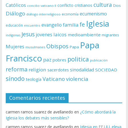
cultura
Católicos
conflicto
cristianos
Dios
concilio vaticano II
Diálogo
ecumenismo
economía
diálogo interreligioso
Iglesia
fe
evangelio
familia
educación
encuentro
Jesus
laicos
jovenes
medioambiente
migrantes
indígenas
Papa
Obispos
Mujeres
Papa
musulmanes
Francisco
politica
paz
pobres
publicación
reforma
religion
sinodalidad
sacerdotes
SOCIEDAD
sínodo
Vaticano
violencia
teología
Comentarios recientes
carmen ramos suarez de avellanedo
en
¿Cómo abordará la
Iglesia los debates más sensibles?
carmen ramos suarez de avellanedo
en
Iglesia en EE.UU. eleva