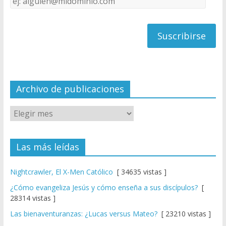
C
de
h
correo
a
n
n
el
Archivo de publicaciones
Las más leídas
Nightcrawler, El X-Men Católico
[ 34635 vistas ]
¿Cómo evangeliza Jesús y cómo enseña a sus discípulos?
[
28314 vistas ]
Las bienaventuranzas: ¿Lucas versus Mateo?
[ 23210 vistas ]