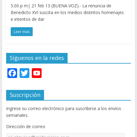
5.00 p m| 21 feb 13 (BUENA VOZ).- La renuncia de
Benedicto XVI suscita en los medios distintos homenajes
e intentos de dar
Leer más
Síguenos en la redes
F
T
Y
ac
w
o
e
itt
u
Suscripción
b
er
T
Ingrese su correo electrónico para suscribirse a los envíos
o
u
semanales.
o
b
Dirección de correo
k
e
Dirección