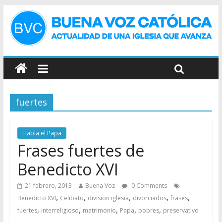
fuertes
Habla el Papa
Frases fuertes de
Benedicto XVI
21 febrero, 2013
Buena Voz
0 Comments
,
,
,
,
,
Benedicto XVI
Celibato
division iglesia
divorciados
frases
,
,
,
,
,
fuertes
interreligioso
matrimonio
Papa
pobres
preservativo