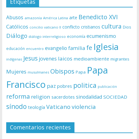
Etiquetas
Benedicto XVI
Abusos
arte
amazonía
América Latina
cultura
Católicos
conflicto
cristianos
Dios
concilio vaticano II
Diálogo
ecumenismo
economía
diálogo interreligioso
Iglesia
fe
evangelio
familia
educación
encuentro
Jesus
laicos
jovenes
medioambiente
migrantes
indígenas
Papa
Obispos
Mujeres
Papa
musulmanes
Francisco
politica
paz
pobres
publicación
reforma
religion
sinodalidad
sacerdotes
SOCIEDAD
sínodo
Vaticano
violencia
teología
Comentarios recientes