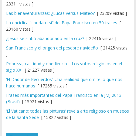
28311 vistas ]
Las bienaventuranzas: ¿Lucas versus Mateo?
[ 23209 vistas ]
La encíclica “Laudato si” del Papa Francisco en 50 frases
[
23160 vistas ]
¿Jesús se sintió abandonado en la cruz?
[ 22416 vistas ]
San Francisco y el origen del pesebre navideño
[ 21425 vistas
]
Pobreza, castidad y obediencia… Los votos religiosos en el
siglo XXI
[ 21227 vistas ]
‘El Dador de Recuerdos’: Una realidad que omite lo que nos
hace humanos
[ 17265 vistas ]
Frases más importantes del Papa Francisco en la JMJ 2013
(Brasil)
[ 15921 vistas ]
‘El Vaticano: todas las pinturas’ revela arte religioso en museos
de la Santa Sede
[ 15822 vistas ]