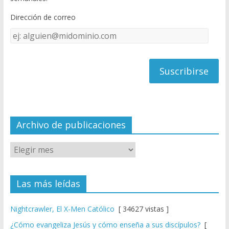
o
b
Dirección de correo
k
e
Dirección
C
de
h
correo
a
n
n
el
Archivo de publicaciones
Las más leídas
Nightcrawler, El X-Men Católico
[ 34627 vistas ]
¿Cómo evangeliza Jesús y cómo enseña a sus discípulos?
[