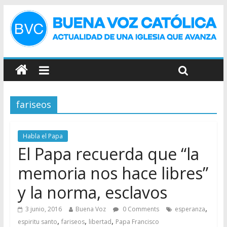
fariseos
Habla el Papa
El Papa recuerda que “la
memoria nos hace libres”
y la norma, esclavos
,
3 junio, 2016
Buena Voz
0 Comments
esperanza
,
,
,
espiritu santo
fariseos
libertad
Papa Francisco