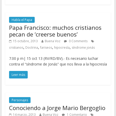
Habla el Papa
Papa Francisco: muchos cristianos
pecan de ‘creerse buenos’
15 octubre, 2013
Buena Voz
0 Comments
,
,
,
,
cristianos
Doctrina
fariseos
hipocresía
síndrome jonás
7.00 p m| 15 oct 13 (RV/RD/BV).- Es necesario luchar
contra el “síndrome de Jonás” que nos lleva a la hipocresía
Leer más
Personajes
Conociendo a Jorge Mario Bergoglio
14 marzo, 2013
Buena Voz
1 Comentario