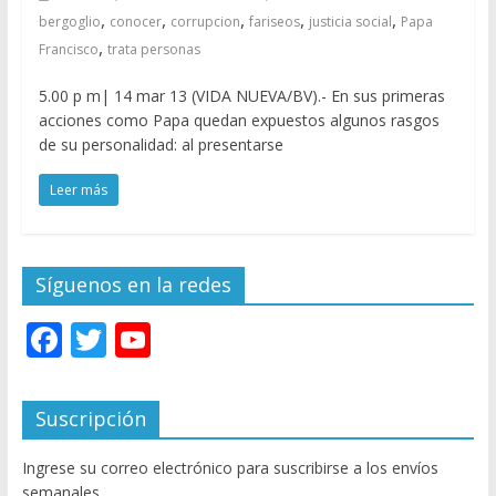
,
,
,
,
,
bergoglio
conocer
corrupcion
fariseos
justicia social
Papa
,
Francisco
trata personas
5.00 p m| 14 mar 13 (VIDA NUEVA/BV).- En sus primeras
acciones como Papa quedan expuestos algunos rasgos
de su personalidad: al presentarse
Leer más
Síguenos en la redes
F
T
Y
ac
w
o
e
itt
u
Suscripción
b
er
T
Ingrese su correo electrónico para suscribirse a los envíos
o
u
semanales.