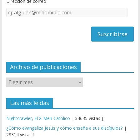
Dirección de correo
k
e
Dirección
C
de
h
correo
a
n
n
el
Archivo de publicaciones
Las más leídas
Nightcrawler, El X-Men Católico
[ 34635 vistas ]
¿Cómo evangeliza Jesús y cómo enseña a sus discípulos?
[
28314 vistas ]