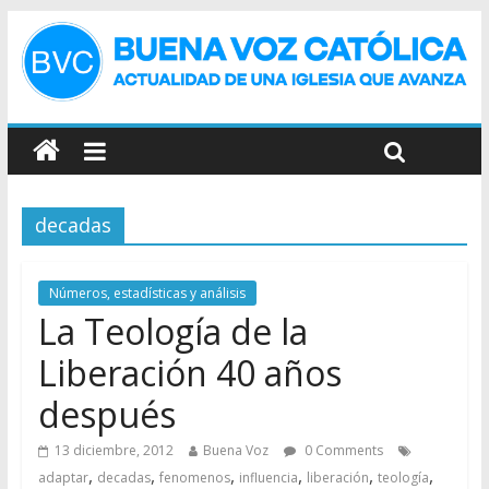
decadas
Números, estadísticas y análisis
La Teología de la
Liberación 40 años
después
13 diciembre, 2012
Buena Voz
0 Comments
,
,
,
,
,
,
adaptar
decadas
fenomenos
influencia
liberación
teología