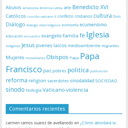
Benedicto XVI
Abusos
arte
amazonía
América Latina
cultura
Católicos
conflicto
cristianos
Dios
concilio vaticano II
Diálogo
ecumenismo
economía
diálogo interreligioso
Iglesia
fe
evangelio
familia
educación
encuentro
Jesus
laicos
jovenes
medioambiente
migrantes
indígenas
Papa
Obispos
Mujeres
Papa
musulmanes
Francisco
politica
paz
pobres
publicación
reforma
religion
sinodalidad
sacerdotes
SOCIEDAD
sínodo
Vaticano
violencia
teología
Comentarios recientes
carmen ramos suarez de avellanedo
en
¿Cómo abordará la