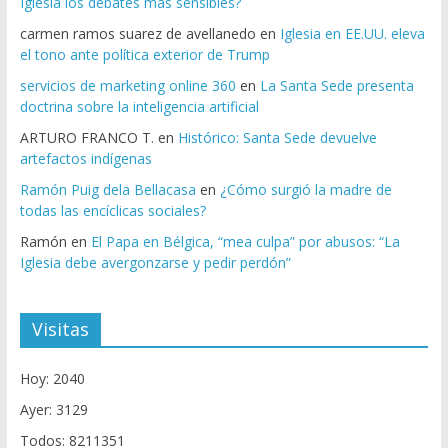
Iglesia los debates más sensibles?
carmen ramos suarez de avellanedo
en
Iglesia en EE.UU. eleva
el tono ante política exterior de Trump
servicios de marketing online 360
en
La Santa Sede presenta
doctrina sobre la inteligencia artificial
ARTURO FRANCO T.
en
Histórico: Santa Sede devuelve
artefactos indígenas
Ramón Puig dela Bellacasa
en
¿Cómo surgió la madre de
todas las encíclicas sociales?
Ramón
en
El Papa en Bélgica, “mea culpa” por abusos: “La
Iglesia debe avergonzarse y pedir perdón”
Visitas
Hoy: 2040
Ayer: 3129
Todos: 8211351