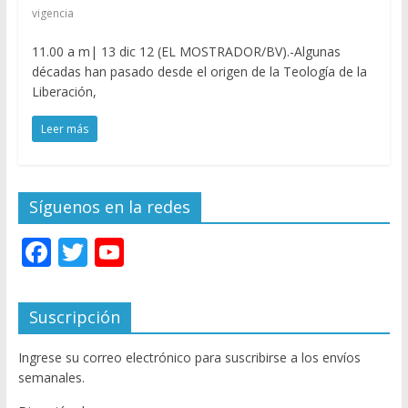
vigencia
11.00 a m| 13 dic 12 (EL MOSTRADOR/BV).-Algunas
décadas han pasado desde el origen de la Teología de la
Liberación,
Leer más
Síguenos en la redes
F
T
Y
ac
w
o
e
itt
u
Suscripción
b
er
T
Ingrese su correo electrónico para suscribirse a los envíos
o
u
semanales.
o
b