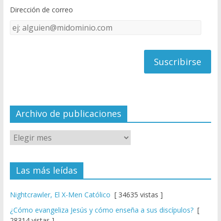
o
b
Dirección de correo
k
e
Dirección
C
de
h
correo
a
n
n
el
Archivo de publicaciones
Las más leídas
Nightcrawler, El X-Men Católico
[ 34635 vistas ]
¿Cómo evangeliza Jesús y cómo enseña a sus discípulos?
[
28314 vistas ]