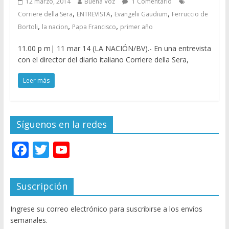
12 marzo, 2014
Buena Voz
1 Comentario
,
,
,
Corriere della Sera
ENTREVISTA
Evangelii Gaudium
Ferruccio de
,
,
,
Bortoli
la nacion
Papa Francisco
primer año
11.00 p m| 11 mar 14 (LA NACIÓN/BV).- En una entrevista
con el director del diario italiano Corriere della Sera,
Leer más
Síguenos en la redes
F
T
Y
ac
w
o
e
itt
u
Suscripción
b
er
T
Ingrese su correo electrónico para suscribirse a los envíos
o
u
semanales.