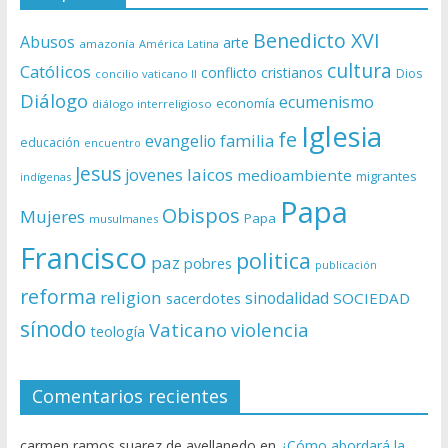
Benedicto XVI
Abusos
arte
amazonía
América Latina
cultura
Católicos
conflicto
cristianos
Dios
concilio vaticano II
Diálogo
ecumenismo
economía
diálogo interreligioso
Iglesia
fe
evangelio
familia
educación
encuentro
Jesus
laicos
jovenes
medioambiente
migrantes
indígenas
Papa
Obispos
Mujeres
Papa
musulmanes
Francisco
politica
paz
pobres
publicación
reforma
religion
sinodalidad
sacerdotes
SOCIEDAD
sínodo
Vaticano
violencia
teología
Comentarios recientes
carmen ramos suarez de avellanedo
en
¿Cómo abordará la