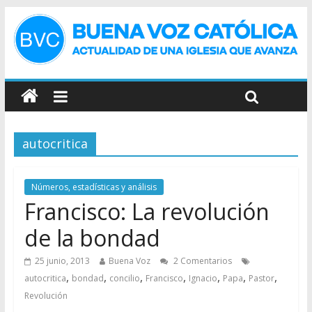
autocritica
Números, estadísticas y análisis
Francisco: La revolución
de la bondad
25 junio, 2013
Buena Voz
2 Comentarios
,
,
,
,
,
,
,
autocritica
bondad
concilio
Francisco
Ignacio
Papa
Pastor
Revolución