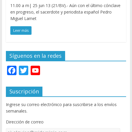
11.00 a m| 25 jun 13 (21/BV).- Aún con el último cónclave
en progreso, el sacerdote y periodista español Pedro
Miguel Lamet
Leer más
Síguenos en la redes
F
T
Y
ac
w
o
e
itt
u
Suscripción
b
er
T
Ingrese su correo electrónico para suscribirse a los envíos
o
u
semanales.
o
b
Dirección de correo
k
e
Dirección