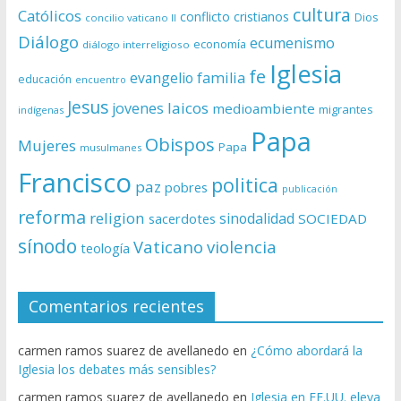
cultura
Católicos
conflicto
cristianos
Dios
concilio vaticano II
Diálogo
ecumenismo
economía
diálogo interreligioso
Iglesia
fe
evangelio
familia
educación
encuentro
Jesus
laicos
jovenes
medioambiente
migrantes
indígenas
Papa
Obispos
Mujeres
Papa
musulmanes
Francisco
politica
paz
pobres
publicación
reforma
religion
sinodalidad
sacerdotes
SOCIEDAD
sínodo
Vaticano
violencia
teología
Comentarios recientes
carmen ramos suarez de avellanedo
en
¿Cómo abordará la
Iglesia los debates más sensibles?
carmen ramos suarez de avellanedo
en
Iglesia en EE.UU. eleva