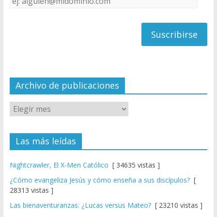
C
de
h
correo
a
n
n
el
Archivo de publicaciones
Las más leídas
Nightcrawler, El X-Men Católico
[ 34635 vistas ]
¿Cómo evangeliza Jesús y cómo enseña a sus discípulos?
[
28313 vistas ]
Las bienaventuranzas: ¿Lucas versus Mateo?
[ 23210 vistas ]