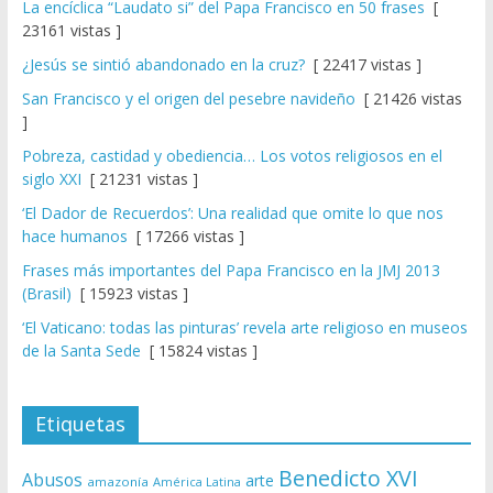
La encíclica “Laudato si” del Papa Francisco en 50 frases
[
23161 vistas ]
¿Jesús se sintió abandonado en la cruz?
[ 22417 vistas ]
San Francisco y el origen del pesebre navideño
[ 21426 vistas
]
Pobreza, castidad y obediencia… Los votos religiosos en el
siglo XXI
[ 21231 vistas ]
‘El Dador de Recuerdos’: Una realidad que omite lo que nos
hace humanos
[ 17266 vistas ]
Frases más importantes del Papa Francisco en la JMJ 2013
(Brasil)
[ 15923 vistas ]
‘El Vaticano: todas las pinturas’ revela arte religioso en museos
de la Santa Sede
[ 15824 vistas ]
Etiquetas
Benedicto XVI
Abusos
arte
amazonía
América Latina