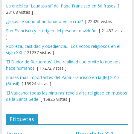
La encíclica “Laudato si” del Papa Francisco en 50 frases
[
23168 vistas ]
¿Jesús se sintió abandonado en la cruz?
[ 22420 vistas ]
San Francisco y el origen del pesebre navideño
[ 21432 vistas
]
Pobreza, castidad y obediencia… Los votos religiosos en el
siglo XXI
[ 21237 vistas ]
‘El Dador de Recuerdos’: Una realidad que omite lo que nos
hace humanos
[ 17272 vistas ]
Frases más importantes del Papa Francisco en la JMJ 2013
(Brasil)
[ 15924 vistas ]
‘El Vaticano: todas las pinturas’ revela arte religioso en museos
de la Santa Sede
[ 15825 vistas ]
Etiquetas
Benedicto XVI