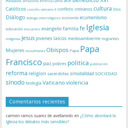
Abusos
arte
amazonía
América Latina
cultura
Católicos
conflicto
cristianos
Dios
concilio vaticano II
Diálogo
ecumenismo
economía
diálogo interreligioso
Iglesia
fe
evangelio
familia
educación
encuentro
Jesus
laicos
jovenes
medioambiente
migrantes
indígenas
Papa
Obispos
Mujeres
Papa
musulmanes
Francisco
politica
paz
pobres
publicación
reforma
religion
sinodalidad
sacerdotes
SOCIEDAD
sínodo
Vaticano
violencia
teología
Comentarios recientes
carmen ramos suarez de avellanedo
en
¿Cómo abordará la
Iglesia los debates más sensibles?