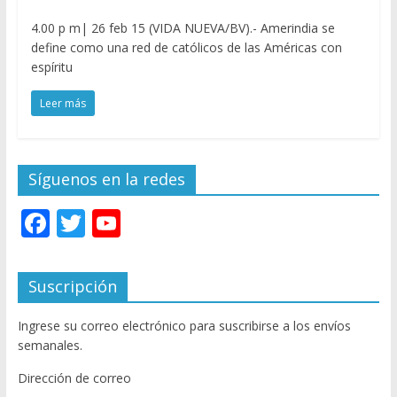
4.00 p m| 26 feb 15 (VIDA NUEVA/BV).- Amerindia se
define como una red de católicos de las Américas con
espíritu
Leer más
Síguenos en la redes
F
T
Y
ac
w
o
e
itt
u
Suscripción
b
er
T
Ingrese su correo electrónico para suscribirse a los envíos
o
u
semanales.
o
b
Dirección de correo
k
e