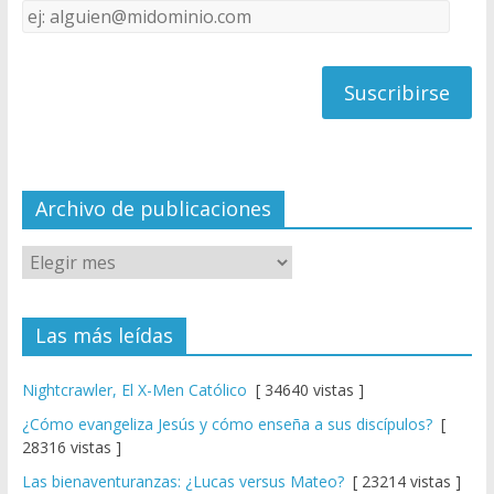
Dirección
C
de
h
correo
a
n
n
el
Archivo de publicaciones
Las más leídas
Nightcrawler, El X-Men Católico
[ 34640 vistas ]
¿Cómo evangeliza Jesús y cómo enseña a sus discípulos?
[
28316 vistas ]
Las bienaventuranzas: ¿Lucas versus Mateo?
[ 23214 vistas ]