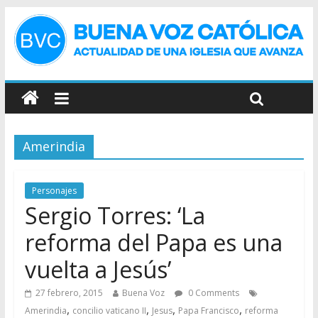
Amerindia
Personajes
Sergio Torres: ‘La
reforma del Papa es una
vuelta a Jesús’
27 febrero, 2015
Buena Voz
0 Comments
,
,
,
,
Amerindia
concilio vaticano II
Jesus
Papa Francisco
reforma