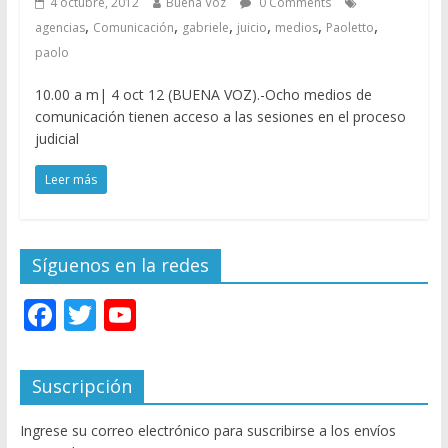
4 octubre, 2012
Buena Voz
0 Comments
,
,
,
,
,
,
agencias
Comunicación
gabriele
juicio
medios
Paoletto
paolo
10.00 a m| 4 oct 12 (BUENA VOZ).-Ocho medios de
comunicación tienen acceso a las sesiones en el proceso
judicial
Leer más
Síguenos en la redes
F
T
Y
ac
w
o
e
itt
u
Suscripción
b
er
T
Ingrese su correo electrónico para suscribirse a los envíos
o
u