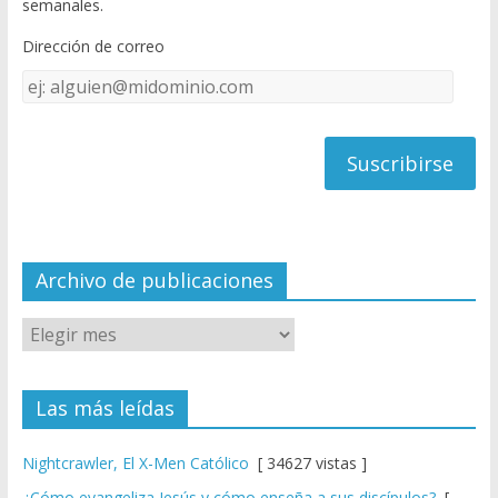
semanales.
o
b
Dirección de correo
k
e
Dirección
C
de
h
correo
a
n
n
el
Archivo de publicaciones
Las más leídas
Nightcrawler, El X-Men Católico
[ 34627 vistas ]
¿Cómo evangeliza Jesús y cómo enseña a sus discípulos?
[