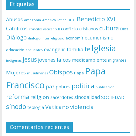
Etiquetas
Benedicto XVI
Abusos
arte
amazonía
América Latina
cultura
Católicos
conflicto
cristianos
Dios
concilio vaticano II
Diálogo
ecumenismo
economía
diálogo interreligioso
Iglesia
fe
evangelio
familia
educación
encuentro
Jesus
laicos
jovenes
medioambiente
migrantes
indígenas
Papa
Obispos
Mujeres
Papa
musulmanes
Francisco
politica
paz
pobres
publicación
reforma
religion
sinodalidad
sacerdotes
SOCIEDAD
sínodo
Vaticano
violencia
teología
Comentarios recientes