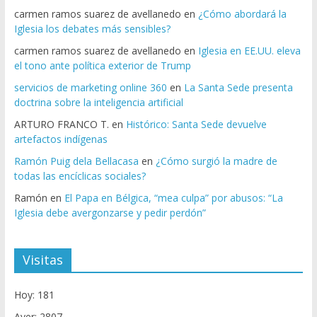
carmen ramos suarez de avellanedo
en
¿Cómo abordará la
Iglesia los debates más sensibles?
carmen ramos suarez de avellanedo
en
Iglesia en EE.UU. eleva
el tono ante política exterior de Trump
servicios de marketing online 360
en
La Santa Sede presenta
doctrina sobre la inteligencia artificial
ARTURO FRANCO T.
en
Histórico: Santa Sede devuelve
artefactos indígenas
Ramón Puig dela Bellacasa
en
¿Cómo surgió la madre de
todas las encíclicas sociales?
Ramón
en
El Papa en Bélgica, “mea culpa” por abusos: “La
Iglesia debe avergonzarse y pedir perdón”
Visitas
Hoy: 181
Ayer: 2807