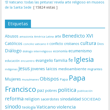
‘El Vaticano: todas las pinturas’ revela arte religioso en museos
de la Santa Sede
[ 15824 vistas ]
Etiquetas
Benedicto XVI
Abusos
arte
amazonía
América Latina
cultura
Católicos
conflicto
cristianos
Dios
concilio vaticano II
Diálogo
ecumenismo
economía
diálogo interreligioso
Iglesia
fe
evangelio
familia
educación
encuentro
Jesus
laicos
jovenes
medioambiente
migrantes
indígenas
Papa
Obispos
Mujeres
Papa
musulmanes
Francisco
politica
paz
pobres
publicación
reforma
religion
sinodalidad
sacerdotes
SOCIEDAD
sínodo
Vaticano
violencia
teología