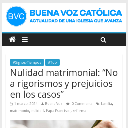
#Signos-Tiempos
#Top
Nulidad matrimonial: “No
a rigorismos y prejuicios
en los casos”
,
1 marzo, 2024
Buena Voz
0 Comments
familia
,
,
,
matrimonio
nulidad
Papa Francisco
reforma