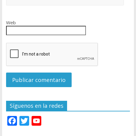
Web
Síguenos en la redes
F
T
Y
ac
w
o