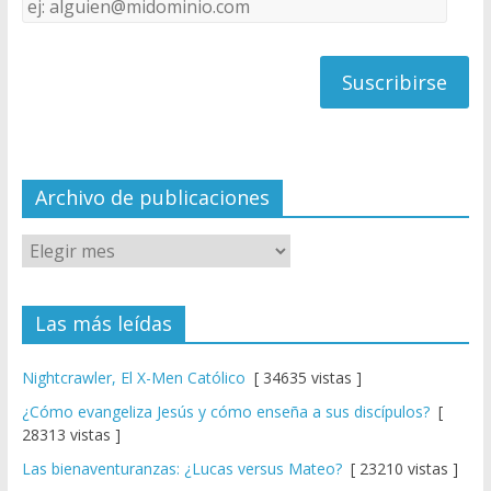
Dirección
C
de
h
correo
a
n
n
el
Archivo de publicaciones
Las más leídas
Nightcrawler, El X-Men Católico
[ 34635 vistas ]
¿Cómo evangeliza Jesús y cómo enseña a sus discípulos?
[
28313 vistas ]
Las bienaventuranzas: ¿Lucas versus Mateo?
[ 23210 vistas ]