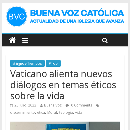
#Signos-Tiempos
#Top
Vaticano alienta nuevos
diálogos en temas éticos
sobre la vida
23 julio, 2022
Buena Voz
0 Comments
,
,
,
,
discernimiento
etica
Moral
teología
vida