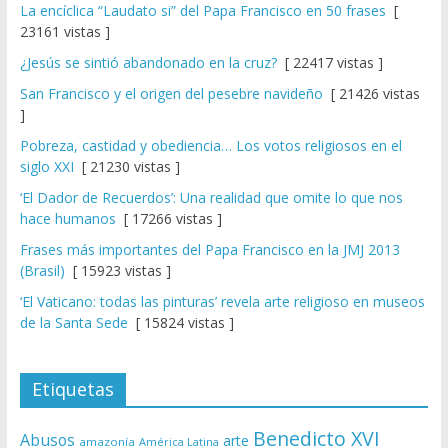
La encíclica “Laudato si” del Papa Francisco en 50 frases
[
23161 vistas ]
¿Jesús se sintió abandonado en la cruz?
[ 22417 vistas ]
San Francisco y el origen del pesebre navideño
[ 21426 vistas
]
Pobreza, castidad y obediencia… Los votos religiosos en el
siglo XXI
[ 21230 vistas ]
‘El Dador de Recuerdos’: Una realidad que omite lo que nos
hace humanos
[ 17266 vistas ]
Frases más importantes del Papa Francisco en la JMJ 2013
(Brasil)
[ 15923 vistas ]
‘El Vaticano: todas las pinturas’ revela arte religioso en museos
de la Santa Sede
[ 15824 vistas ]
Etiquetas
Benedicto XVI
Abusos
arte
amazonía
América Latina