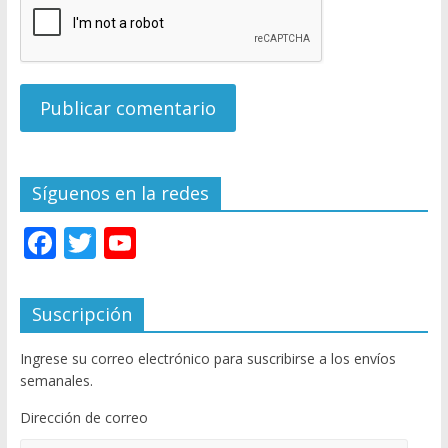
Síguenos en la redes
F
T
Y
ac
w
o
e
itt
u
Suscripción
b
er
T
Ingrese su correo electrónico para suscribirse a los envíos
o
u
semanales.
o
b
Dirección de correo
k
e