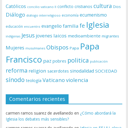
cultura
Católicos
conflicto
cristianos
Dios
concilio vaticano II
Diálogo
ecumenismo
economía
diálogo interreligioso
Iglesia
fe
evangelio
familia
educación
encuentro
Jesus
laicos
jovenes
medioambiente
migrantes
indígenas
Papa
Obispos
Mujeres
Papa
musulmanes
Francisco
politica
paz
pobres
publicación
reforma
religion
sinodalidad
sacerdotes
SOCIEDAD
sínodo
Vaticano
violencia
teología
Comentarios recientes
carmen ramos suarez de avellanedo
en
¿Cómo abordará la
Iglesia los debates más sensibles?
carmen ramos suarez de avellanedo
en
Iglesia en EE.UU. eleva