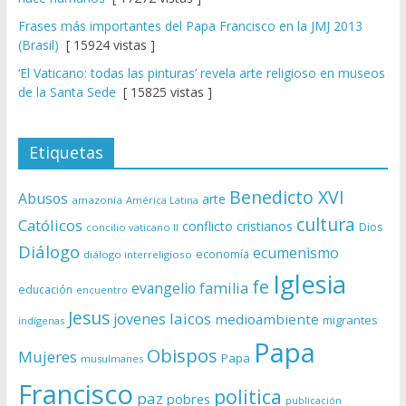
Frases más importantes del Papa Francisco en la JMJ 2013
(Brasil)
[ 15924 vistas ]
‘El Vaticano: todas las pinturas’ revela arte religioso en museos
de la Santa Sede
[ 15825 vistas ]
Etiquetas
Benedicto XVI
Abusos
arte
amazonía
América Latina
cultura
Católicos
conflicto
cristianos
Dios
concilio vaticano II
Diálogo
ecumenismo
economía
diálogo interreligioso
Iglesia
fe
evangelio
familia
educación
encuentro
Jesus
laicos
jovenes
medioambiente
migrantes
indígenas
Papa
Obispos
Mujeres
Papa
musulmanes
Francisco
politica
paz
pobres
publicación