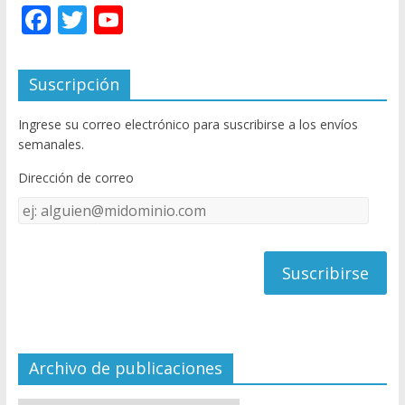
F
T
Y
ac
w
o
e
itt
u
Suscripción
b
er
T
Ingrese su correo electrónico para suscribirse a los envíos
o
u
semanales.
o
b
Dirección de correo
k
e
Dirección
C
de
h
correo
a
n
n
el
Archivo de publicaciones