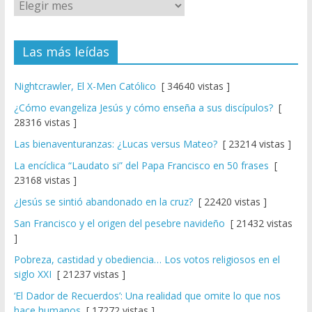
Las más leídas
Nightcrawler, El X-Men Católico
[ 34640 vistas ]
¿Cómo evangeliza Jesús y cómo enseña a sus discípulos?
[
28316 vistas ]
Las bienaventuranzas: ¿Lucas versus Mateo?
[ 23214 vistas ]
La encíclica “Laudato si” del Papa Francisco en 50 frases
[
23168 vistas ]
¿Jesús se sintió abandonado en la cruz?
[ 22420 vistas ]
San Francisco y el origen del pesebre navideño
[ 21432 vistas
]
Pobreza, castidad y obediencia… Los votos religiosos en el
siglo XXI
[ 21237 vistas ]
‘El Dador de Recuerdos’: Una realidad que omite lo que nos
hace humanos
[ 17272 vistas ]