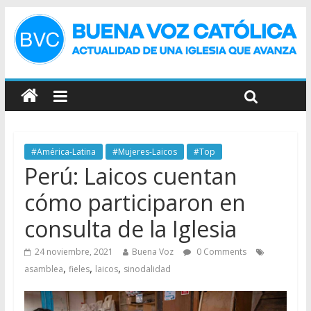
#América-Latina
#Mujeres-Laicos
#Top
Perú: Laicos cuentan
cómo participaron en
consulta de la Iglesia
24 noviembre, 2021
Buena Voz
0 Comments
,
,
,
asamblea
fieles
laicos
sinodalidad