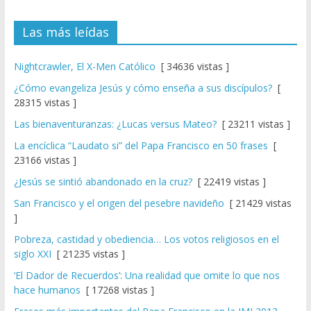
Las más leídas
Nightcrawler, El X-Men Católico
[ 34636 vistas ]
¿Cómo evangeliza Jesús y cómo enseña a sus discípulos?
[
28315 vistas ]
Las bienaventuranzas: ¿Lucas versus Mateo?
[ 23211 vistas ]
La encíclica “Laudato si” del Papa Francisco en 50 frases
[
23166 vistas ]
¿Jesús se sintió abandonado en la cruz?
[ 22419 vistas ]
San Francisco y el origen del pesebre navideño
[ 21429 vistas
]
Pobreza, castidad y obediencia… Los votos religiosos en el
siglo XXI
[ 21235 vistas ]
‘El Dador de Recuerdos’: Una realidad que omite lo que nos
hace humanos
[ 17268 vistas ]