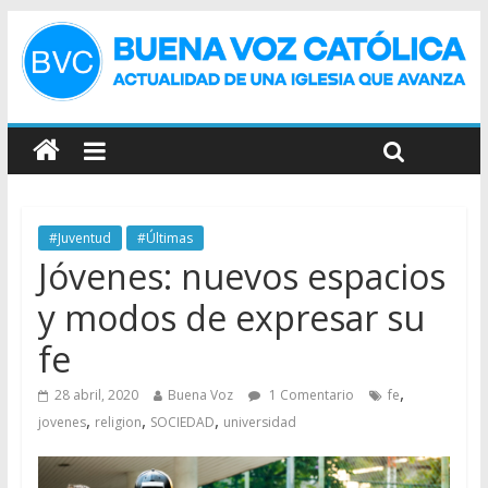
#Juventud
#Últimas
Jóvenes: nuevos espacios
y modos de expresar su
fe
,
28 abril, 2020
Buena Voz
1 Comentario
fe
,
,
,
jovenes
religion
SOCIEDAD
universidad