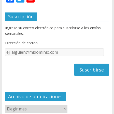
ac
w
o
e
itt
u
Suscripción
b
er
T
Ingrese su correo electrónico para suscribirse a los envíos
o
u
semanales.
o
b
Dirección de correo
k
e
Dirección
C
de
h
correo
a
n
n
el
Archivo de publicaciones