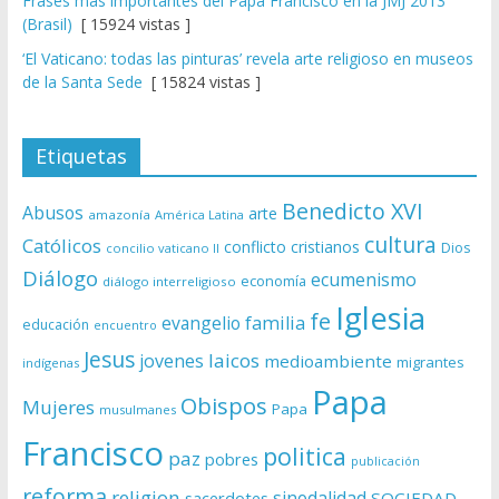
Frases más importantes del Papa Francisco en la JMJ 2013
(Brasil)
[ 15924 vistas ]
‘El Vaticano: todas las pinturas’ revela arte religioso en museos
de la Santa Sede
[ 15824 vistas ]
Etiquetas
Benedicto XVI
Abusos
arte
amazonía
América Latina
cultura
Católicos
conflicto
cristianos
Dios
concilio vaticano II
Diálogo
ecumenismo
economía
diálogo interreligioso
Iglesia
fe
evangelio
familia
educación
encuentro
Jesus
laicos
jovenes
medioambiente
migrantes
indígenas
Papa
Obispos
Mujeres
Papa
musulmanes
Francisco
politica
paz
pobres
publicación
reforma
religion
sinodalidad
sacerdotes
SOCIEDAD