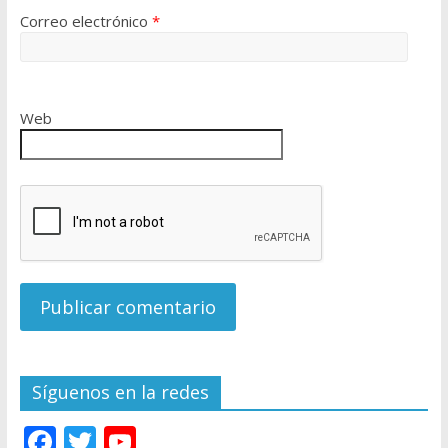
Correo electrónico
*
Web
Síguenos en la redes
F
T
Y