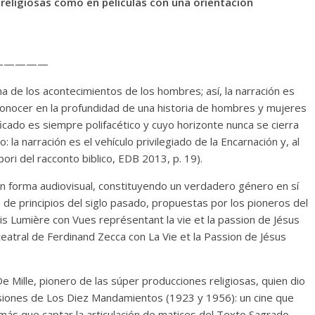
 religiosas como en películas con una orientación
—————
ma de los acontecimientos de los hombres; así, la narración es
conocer en la profundidad de una historia de hombres y mujeres
ificado es siempre polifacético y cuyo horizonte nunca se cierra
: la narración es el vehículo privilegiado de la Encarnación y, al
ori del racconto biblico, EDB 2013, p. 19).
 en forma audiovisual, constituyendo un verdadero género en sí
de principios del siglo pasado, propuestas por los pioneros del
 Lumière con Vues représentant la vie et la passion de Jésus
teatral de Ferdinand Zecca con La Vie et la Passion de Jésus
 Mille, pionero de las súper producciones religiosas, quien dio
 versiones de Los Diez Mandamientos (1923 y 1956): un cine que
a más que captar la articulación de matices del Texto Sagrado.