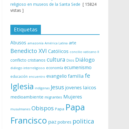
religioso en museos de la Santa Sede
[ 15824
vistas ]
Etiquetas
Abusos
arte
amazonía
América Latina
Benedicto XVI
Católicos
concilio vaticano II
cultura
Diálogo
conflicto
cristianos
Dios
ecumenismo
economía
diálogo interreligioso
fe
evangelio
familia
educación
encuentro
Iglesia
Jesus
laicos
jovenes
indígenas
Mujeres
medioambiente
migrantes
Papa
Obispos
Papa
musulmanes
Francisco
politica
paz
pobres