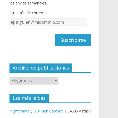
o
u
los envíos semanales.
o
b
Dirección de correo
k
e
Dirección
C
de
h
correo
a
n
n
el
Archivo de publicaciones
Las más leídas
Nightcrawler, El X-Men Católico
[ 34635 vistas ]