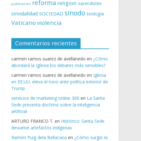
reforma
religion
sacerdotes
publicación
sínodo
sinodalidad
SOCIEDAD
teología
Vaticano
violencia
Comentarios recientes
carmen ramos suarez de avellanedo
en
¿Cómo
abordará la Iglesia los debates más sensibles?
carmen ramos suarez de avellanedo
en
Iglesia
en EE.UU. eleva el tono ante política exterior de
Trump
servicios de marketing online 360
en
La Santa
Sede presenta doctrina sobre la inteligencia
artificial
ARTURO FRANCO T.
en
Histórico: Santa Sede
devuelve artefactos indígenas
Ramón Puig dela Bellacasa
en
¿Cómo surgió la