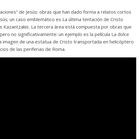
rraciones” de Jesús: obras que han dado forma a relatos cortos
esús; un caso emblemático es La última tentación de Cristo
os Kazantzakis. La tercera área está compuesta por obras que
pero no significativamente: un ejemplo es la película La dolce
 la imagen de una estatua de Cristo transportada en helicóptero
icios de las periferias de Roma.