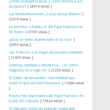
¿Cómo evangeliza Jesús y cómo enseña a sus
discípulos?
[ 28314 vistas ]
Las bienaventuranzas: ¿Lucas versus Mateo?
[
23210 vistas ]
La encíclica “Laudato si” del Papa Francisco en
50 frases
[ 23165 vistas ]
¿Jesús se sintió abandonado en la cruz?
[
22419 vistas ]
San Francisco y el origen del pesebre navideño
[ 21429 vistas ]
Pobreza, castidad y obediencia… Los votos
religiosos en el siglo XXI
[ 21235 vistas ]
‘El Dador de Recuerdos’: Una realidad que
omite lo que nos hace humanos
[ 17268 vistas
]
Frases más importantes del Papa Francisco en
la JMJ 2013 (Brasil)
[ 15924 vistas ]
‘El Vaticano: todas las pinturas’ revela arte