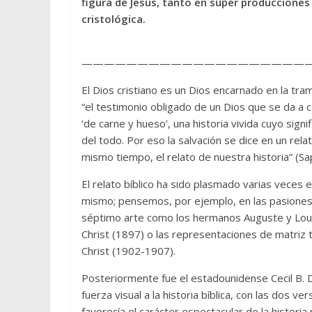
figura de Jesús, tanto en súper producciones
cristológica.
————————————————————
El Dios cristiano es un Dios encarnado en la tra
“el testimonio obligado de un Dios que se da a 
‘de carne y hueso’, una historia vivida cuyo sign
del todo. Por eso la salvación se dice en un relato
mismo tiempo, el relato de nuestra historia” (Sap
El relato bíblico ha sido plasmado varias veces
mismo; pensemos, por ejemplo, en las pasiones 
séptimo arte como los hermanos Auguste y Louis
Christ (1897) o las representaciones de matriz 
Christ (1902-1907).
Posteriormente fue el estadounidense Cecil B. De
fuerza visual a la historia bíblica, con las dos
favorecía el carácter espectacular de la histori