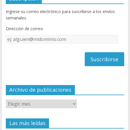
b
er
T
Ingrese su correo electrónico para suscribirse a los envíos
o
u
semanales.
o
b
Dirección de correo
k
e
Dirección
C
de
h
correo
a
n
n
el
Archivo de publicaciones
Las más leídas