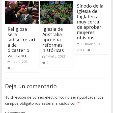
Sínodo de la
Iglesia de
Inglaterra
muy cerca
de aprobar
Religiosa
Iglesia de
mujeres
será
Australia
obispos
subsecretari
aprueba
29 noviembre,
a de
reformas
dicasterio
históricas
2013
0
vaticano
14 julio, 2022
1 abril, 2021
0
0
Deja un comentario
Tu dirección de correo electrónico no será publicada.
Los
campos obligatorios están marcados con
*
Comentario