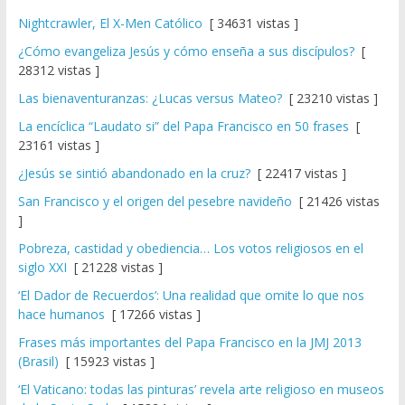
Nightcrawler, El X-Men Católico
[ 34631 vistas ]
¿Cómo evangeliza Jesús y cómo enseña a sus discípulos?
[
28312 vistas ]
Las bienaventuranzas: ¿Lucas versus Mateo?
[ 23210 vistas ]
La encíclica “Laudato si” del Papa Francisco en 50 frases
[
23161 vistas ]
¿Jesús se sintió abandonado en la cruz?
[ 22417 vistas ]
San Francisco y el origen del pesebre navideño
[ 21426 vistas
]
Pobreza, castidad y obediencia… Los votos religiosos en el
siglo XXI
[ 21228 vistas ]
‘El Dador de Recuerdos’: Una realidad que omite lo que nos
hace humanos
[ 17266 vistas ]
Frases más importantes del Papa Francisco en la JMJ 2013
(Brasil)
[ 15923 vistas ]
‘El Vaticano: todas las pinturas’ revela arte religioso en museos