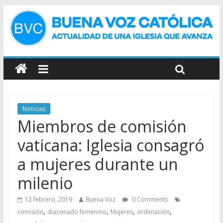
Noticias
Miembros de comisión
vaticana: Iglesia consagró
a mujeres durante un
milenio
12 febrero, 2019
Buena Voz
0 Comments
,
,
,
,
comisión
diaconado femenino
Mujeres
ordenación