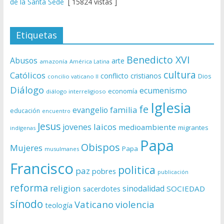
de la Santa Sede
[ 15824 vistas ]
Etiquetas
Benedicto XVI
Abusos
arte
amazonía
América Latina
cultura
Católicos
conflicto
cristianos
Dios
concilio vaticano II
Diálogo
ecumenismo
economía
diálogo interreligioso
Iglesia
fe
evangelio
familia
educación
encuentro
Jesus
laicos
jovenes
medioambiente
migrantes
indígenas
Papa
Obispos
Mujeres
Papa
musulmanes
Francisco
politica
paz
pobres
publicación
reforma
religion
sinodalidad
sacerdotes
SOCIEDAD
sínodo
Vaticano
violencia
teología