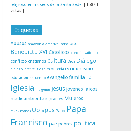
religioso en museos de la Santa Sede
[ 15824
vistas ]
Etiquetas
Abusos
arte
amazonía
América Latina
Benedicto XVI
Católicos
concilio vaticano II
cultura
Diálogo
conflicto
cristianos
Dios
ecumenismo
economía
diálogo interreligioso
fe
evangelio
familia
educación
encuentro
Iglesia
Jesus
laicos
jovenes
indígenas
Mujeres
medioambiente
migrantes
Papa
Obispos
Papa
musulmanes
Francisco
politica
paz
pobres