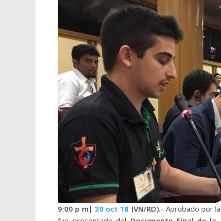
9:00 p
m|
30 oct 18
(VN/RD).-
Aprobado por la
fue presentado del
Documento Final de la 