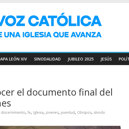
PAPA LEÓN XIV
SINODALIDAD
JUBILEO 2025
JESÚS
POLÍ
cer el documento final del
nes
,
,
,
,
,
,
discernimiento
fe
Iglesia
jovenes
juventud
Obispos
sínodo