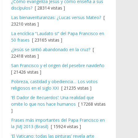
¿Cómo evangeliza Jesús y cómo enseña a sus
discípulos?
[ 28314 vistas ]
Las bienaventuranzas: ¿Lucas versus Mateo?
[
23210 vistas ]
La encíclica “Laudato si” del Papa Francisco en
50 frases
[ 23165 vistas ]
¿Jesús se sintió abandonado en la cruz?
[
22418 vistas ]
San Francisco y el origen del pesebre navideño
[ 21426 vistas ]
Pobreza, castidad y obediencia… Los votos
religiosos en el siglo XXI
[ 21235 vistas ]
‘El Dador de Recuerdos’: Una realidad que
omite lo que nos hace humanos
[ 17268 vistas
]
Frases más importantes del Papa Francisco en
la JMJ 2013 (Brasil)
[ 15924 vistas ]
‘El Vaticano: todas las pinturas’ revela arte