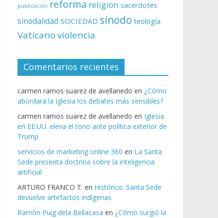
reforma
religion
sacerdotes
publicación
sínodo
sinodalidad
SOCIEDAD
teología
Vaticano
violencia
Comentarios recientes
carmen ramos suarez de avellanedo
en
¿Cómo
abordará la Iglesia los debates más sensibles?
carmen ramos suarez de avellanedo
en
Iglesia
en EE.UU. eleva el tono ante política exterior de
Trump
servicios de marketing online 360
en
La Santa
Sede presenta doctrina sobre la inteligencia
artificial
ARTURO FRANCO T.
en
Histórico: Santa Sede
devuelve artefactos indígenas
Ramón Puig dela Bellacasa
en
¿Cómo surgió la