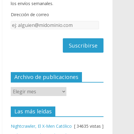
o
u
los envíos semanales.
o
b
Dirección de correo
k
e
Dirección
C
de
h
correo
a
n
n
el
Archivo de publicaciones
Las más leídas
Nightcrawler, El X-Men Católico
[ 34635 vistas ]