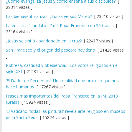
¿Cómo evangeliza Jesús y cómo enseña a sus discípulos?
[
28314 vistas ]
Las bienaventuranzas: ¿Lucas versus Mateo?
[ 23210 vistas ]
La encíclica “Laudato si” del Papa Francisco en 50 frases
[
23164 vistas ]
¿Jesús se sintió abandonado en la cruz?
[ 22417 vistas ]
San Francisco y el origen del pesebre navideño
[ 21426 vistas
]
Pobreza, castidad y obediencia… Los votos religiosos en el
siglo XXI
[ 21231 vistas ]
‘El Dador de Recuerdos’: Una realidad que omite lo que nos
hace humanos
[ 17267 vistas ]
Frases más importantes del Papa Francisco en la JMJ 2013
(Brasil)
[ 15924 vistas ]
‘El Vaticano: todas las pinturas’ revela arte religioso en museos
de la Santa Sede
[ 15824 vistas ]