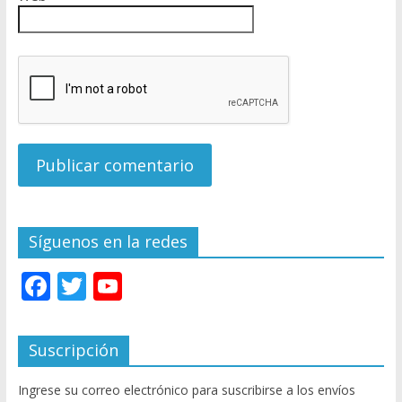
Síguenos en la redes
F
T
Y
ac
w
o
e
itt
u
Suscripción
b
er
T
Ingrese su correo electrónico para suscribirse a los envíos
o
u