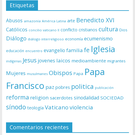
Etiquetas
Benedicto XVI
Abusos
arte
amazonía
América Latina
cultura
Católicos
conflicto
cristianos
Dios
concilio vaticano II
Diálogo
ecumenismo
economía
diálogo interreligioso
Iglesia
fe
evangelio
familia
educación
encuentro
Jesus
laicos
jovenes
medioambiente
migrantes
indígenas
Papa
Obispos
Mujeres
Papa
musulmanes
Francisco
politica
paz
pobres
publicación
reforma
religion
sinodalidad
sacerdotes
SOCIEDAD
sínodo
Vaticano
violencia
teología
Comentarios recientes