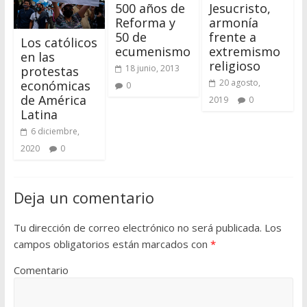
500 años de
Jesucristo,
Reforma y
armonía
50 de
frente a
Los católicos
ecumenismo
extremismo
en las
religioso
18 junio, 2013
protestas
20 agosto,
económicas
0
de América
2019
0
Latina
6 diciembre,
2020
0
Deja un comentario
Tu dirección de correo electrónico no será publicada.
Los
campos obligatorios están marcados con
*
Comentario