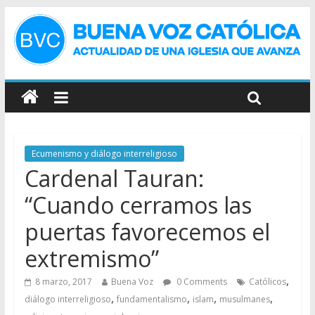
Ecumenismo y diálogo interreligioso
Cardenal Tauran:
“Cuando cerramos las
puertas favorecemos el
extremismo”
,
8 marzo, 2017
Buena Voz
0 Comments
Católicos
,
,
,
,
diálogo interreligioso
fundamentalismo
islam
musulmanes