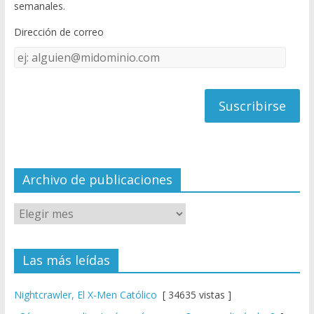
semanales.
o
b
Dirección de correo
k
e
Dirección
C
de
h
correo
a
n
n
el
Archivo de publicaciones
Las más leídas
Nightcrawler, El X-Men Católico
[ 34635 vistas ]