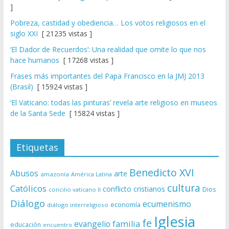
]
Pobreza, castidad y obediencia… Los votos religiosos en el
siglo XXI
[ 21235 vistas ]
‘El Dador de Recuerdos’: Una realidad que omite lo que nos
hace humanos
[ 17268 vistas ]
Frases más importantes del Papa Francisco en la JMJ 2013
(Brasil)
[ 15924 vistas ]
‘El Vaticano: todas las pinturas’ revela arte religioso en museos
de la Santa Sede
[ 15824 vistas ]
Etiquetas
Benedicto XVI
Abusos
arte
amazonía
América Latina
cultura
Católicos
conflicto
cristianos
Dios
concilio vaticano II
Diálogo
ecumenismo
economía
diálogo interreligioso
Iglesia
fe
evangelio
familia
educación
encuentro