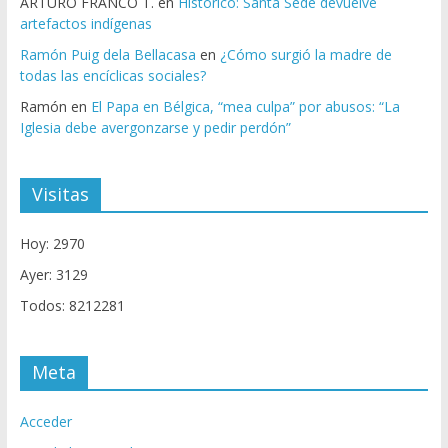
ARTURO FRANCO T.
en
Histórico: Santa Sede devuelve
artefactos indígenas
Ramón Puig dela Bellacasa
en
¿Cómo surgió la madre de
todas las encíclicas sociales?
Ramón
en
El Papa en Bélgica, “mea culpa” por abusos: “La
Iglesia debe avergonzarse y pedir perdón”
Visitas
Hoy: 2970
Ayer: 3129
Todos: 8212281
Meta
Acceder