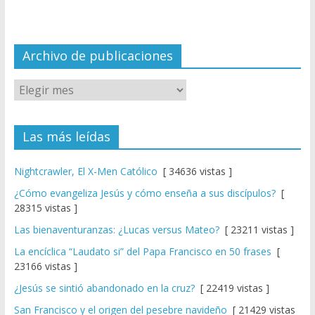
n
n
el
Archivo de publicaciones
Las más leídas
Nightcrawler, El X-Men Católico
[ 34636 vistas ]
¿Cómo evangeliza Jesús y cómo enseña a sus discípulos?
[
28315 vistas ]
Las bienaventuranzas: ¿Lucas versus Mateo?
[ 23211 vistas ]
La encíclica “Laudato si” del Papa Francisco en 50 frases
[
23166 vistas ]
¿Jesús se sintió abandonado en la cruz?
[ 22419 vistas ]
San Francisco y el origen del pesebre navideño
[ 21429 vistas