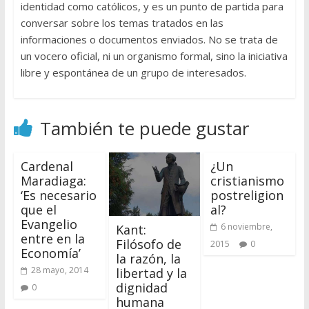
identidad como católicos, y es un punto de partida para
conversar sobre los temas tratados en las
informaciones o documentos enviados. No se trata de
un vocero oficial, ni un organismo formal, sino la iniciativa
libre y espontánea de un grupo de interesados.
También te puede gustar
Cardenal
¿Un
Maradiaga:
cristianismo
‘Es necesario
postreligion
que el
al?
Evangelio
6 noviembre,
Kant:
entre en la
Filósofo de
2015
0
Economía’
la razón, la
28 mayo, 2014
libertad y la
dignidad
0
humana