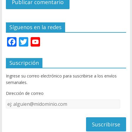
Síguenos en la redes
F
T
Y
ac
w
o
e
itt
u
Suscripción
b
er
T
Ingrese su correo electrónico para suscribirse a los envíos
o
u
semanales.
o
b
Dirección de correo
k
e
Dirección
C
de
h
correo
a