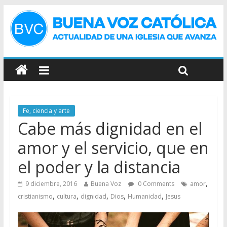
Fe, ciencia y arte
Cabe más dignidad en el
amor y el servicio, que en
el poder y la distancia
,
9 diciembre, 2016
Buena Voz
0 Comments
amor
,
,
,
,
,
cristianismo
cultura
dignidad
Dios
Humanidad
Jesus