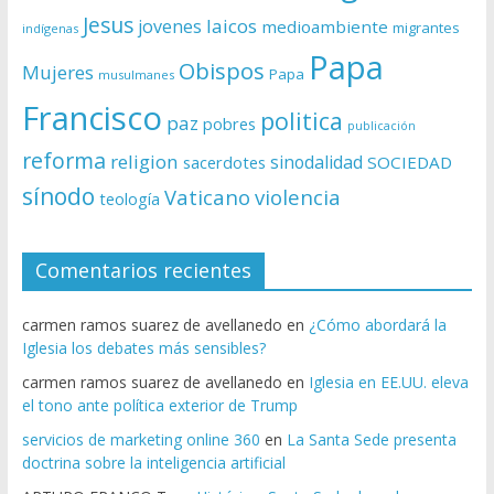
Jesus
laicos
jovenes
medioambiente
migrantes
indígenas
Papa
Obispos
Mujeres
Papa
musulmanes
Francisco
politica
paz
pobres
publicación
reforma
religion
sinodalidad
sacerdotes
SOCIEDAD
sínodo
Vaticano
violencia
teología
Comentarios recientes
carmen ramos suarez de avellanedo
en
¿Cómo abordará la
Iglesia los debates más sensibles?
carmen ramos suarez de avellanedo
en
Iglesia en EE.UU. eleva
el tono ante política exterior de Trump
servicios de marketing online 360
en
La Santa Sede presenta
doctrina sobre la inteligencia artificial