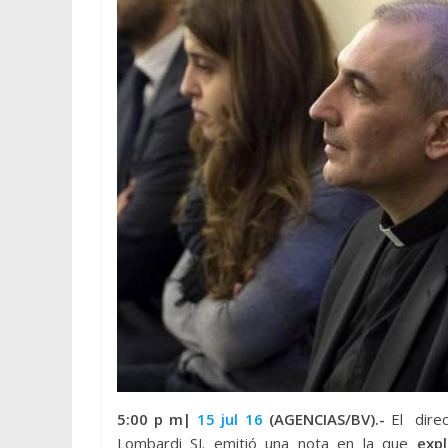
5:00 p m|
15 jul 16
(AGENCIAS/BV).-
El dire
Lombardi SJ. emitió una nota en la que
exp