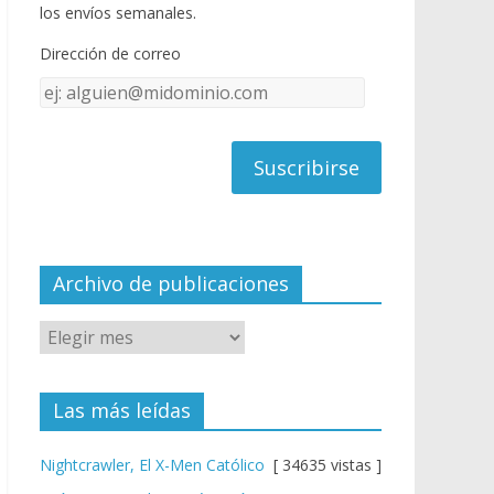
o
u
los envíos semanales.
o
b
Dirección de correo
k
e
Dirección
C
de
h
correo
a
n
n
el
Archivo de publicaciones
Las más leídas
Nightcrawler, El X-Men Católico
[ 34635 vistas ]