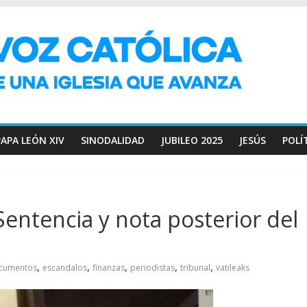
PAPA LEÓN XIV
SINODALIDAD
JUBILEO 2025
JESÚS
POLÍ
 Sentencia y nota posterior del
,
,
,
,
,
cumentos
escandalos
finanzas
periodistas
tribunal
vatileaks