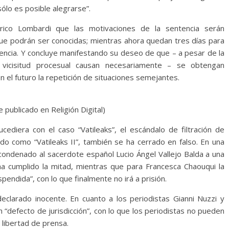
sólo es posible alegrarse”.
ico Lombardi que las motivaciones de la sentencia serán
ue podrán ser conocidas; mientras ahora quedan tres días para
encia. Y concluye manifestando su deseo de que – a pesar de la
 vicisitud procesual causan necesariamente – se obtengan
n el futuro la repetición de situaciones semejantes.
 publicado en Religión Digital)
ucediera con el caso “Vatileaks”, el escándalo de filtración de
o como “Vatileaks II”, también se ha cerrado en falso. En una
 condenado al sacerdote español Lucio Ángel Vallejo Balda a una
a cumplido la mitad, mientras que para Francesca Chaouqui la
ndida”, con lo que finalmente no irá a prisión.
 declarado inocente. En cuanto a los periodistas Gianni Nuzzi y
an “defecto de jurisdicción”, con lo que los periodistas no pueden
 libertad de prensa.