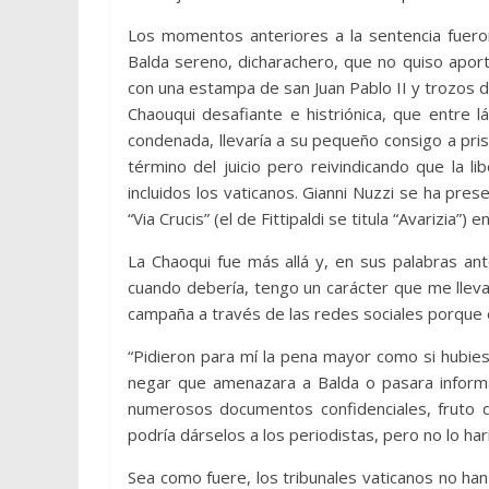
Los momentos anteriores a la sentencia fuero
Balda sereno, dicharachero, que no quiso aporta
con una estampa de san Juan Pablo II y trozos d
Chaouqui desafiante e histriónica, que entre 
condenada, llevaría a su pequeño consigo a prisió
término del juicio pero reivindicando que la 
incluidos los vaticanos. Gianni Nuzzi se ha pre
“Via Crucis” (el de Fittipaldi se titula “Avarizia”) 
La Chaoqui fue más allá y, en sus palabras ant
cuando debería, tengo un carácter que me lleva 
campaña a través de las redes sociales porque e
“Pidieron para mí la pena mayor como si hubiese
negar que amenazara a Balda o pasara informac
numerosos documentos confidenciales, fruto de 
podría dárselos a los periodistas, pero no lo har
Sea como fuere, los tribunales vaticanos no ha