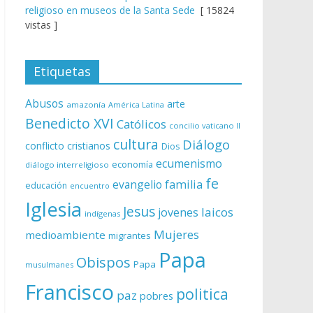
religioso en museos de la Santa Sede
[ 15824
vistas ]
Etiquetas
Abusos
arte
amazonía
América Latina
Benedicto XVI
Católicos
concilio vaticano II
cultura
Diálogo
conflicto
cristianos
Dios
ecumenismo
economía
diálogo interreligioso
fe
evangelio
familia
educación
encuentro
Iglesia
Jesus
laicos
jovenes
indígenas
Mujeres
medioambiente
migrantes
Papa
Obispos
Papa
musulmanes
Francisco
politica
paz
pobres