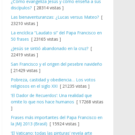
¿Cómo evangeliza Jesús y cómo enseña a sus
discípulos?
[ 28314 vistas ]
Las bienaventuranzas: ¿Lucas versus Mateo?
[
23210 vistas ]
La encíclica “Laudato si” del Papa Francisco en
50 frases
[ 23165 vistas ]
¿Jesús se sintió abandonado en la cruz?
[
22419 vistas ]
San Francisco y el origen del pesebre navideño
[ 21429 vistas ]
Pobreza, castidad y obediencia… Los votos
religiosos en el siglo XXI
[ 21235 vistas ]
‘El Dador de Recuerdos’: Una realidad que
omite lo que nos hace humanos
[ 17268 vistas
]
Frases más importantes del Papa Francisco en
la JMJ 2013 (Brasil)
[ 15924 vistas ]
‘El Vaticano: todas las pinturas’ revela arte