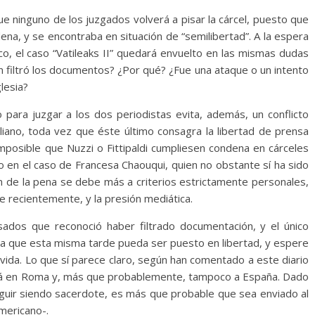
que ninguno de los juzgados volverá a pisar la cárcel, puesto que
ena, y se encontraba en situación de “semilibertad”. A la espera
co, el caso “Vatileaks II” quedará envuelto en las mismas dudas
n filtró los documentos? ¿Por qué? ¿Fue una ataque o un intento
glesia?
no para juzgar a los dos periodistas evita, además, un conflicto
aliano, toda vez que éste último consagra la libertad de prensa
mposible que Nuzzi o Fittipaldi cumpliesen condena en cárceles
do en el caso de Francesa Chaouqui, quien no obstante sí ha sido
ión de la pena se debe más a criterios estrictamente personales,
 recientemente, y la presión mediática.
usados que reconoció haber filtrado documentación, y el único
pera que esta misma tarde pueda ser puesto en libertad, y espere
 vida. Lo que sí parece claro, según han comentado a este diario
rá en Roma y, más que probablemente, tampoco a España. Dado
seguir siendo sacerdote, es más que probable que sea enviado al
mericano-.