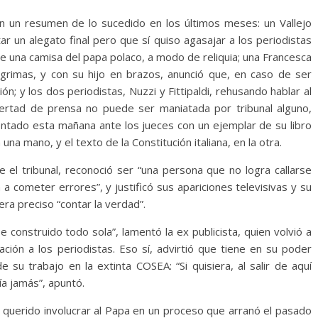
n un resumen de lo sucedido en los últimos meses: un Vallejo
r un alegato final pero que sí quiso agasajar a los periodistas
e una camisa del papa polaco, a modo de reliquia; una Francesca
lágrimas, y con su hijo en brazos, anunció que, en caso de ser
n; y los dos periodistas, Nuzzi y Fittipaldi, rehusando hablar al
libertad de prensa no puede ser maniatada por tribunal alguno,
sentado esta mañana ante los jueces con un ejemplar de su libro
en una mano, y el texto de la Constitución italiana, en la otra.
e el tribunal, reconoció ser “una persona que no logra callarse
a cometer errores”, y justificó sus apariciones televisivas y su
ra preciso “contar la verdad”.
 construido todo sola”, lamentó la ex publicista, quien volvió a
ión a los periodistas. Eso sí, advirtió que tiene en su poder
su trabajo en la extinta COSEA: “Si quisiera, al salir de aquí
ía jamás”, apuntó.
n querido involucrar al Papa en un proceso que arranó el pasado