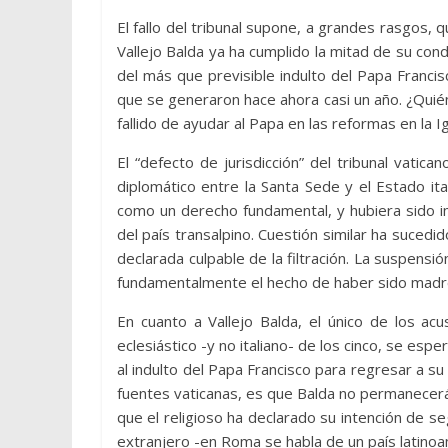
El fallo del tribunal supone, a grandes rasgos, 
Vallejo Balda ya ha cumplido la mitad de su cond
del más que previsible indulto del Papa Francis
que se generaron hace ahora casi un año. ¿Quié
fallido de ayudar al Papa en las reformas en la I
El “defecto de jurisdicción” del tribunal vatica
diplomático entre la Santa Sede y el Estado it
como un derecho fundamental, y hubiera sido i
del país transalpino. Cuestión similar ha sucedi
declarada culpable de la filtración. La suspens
fundamentalmente el hecho de haber sido madre
En cuanto a Vallejo Balda, el único de los ac
eclesiástico -y no italiano- de los cinco, se es
al indulto del Papa Francisco para regresar a su
fuentes vaticanas, es que Balda no permanece
que el religioso ha declarado su intención de 
extranjero -en Roma se habla de un país latinoa