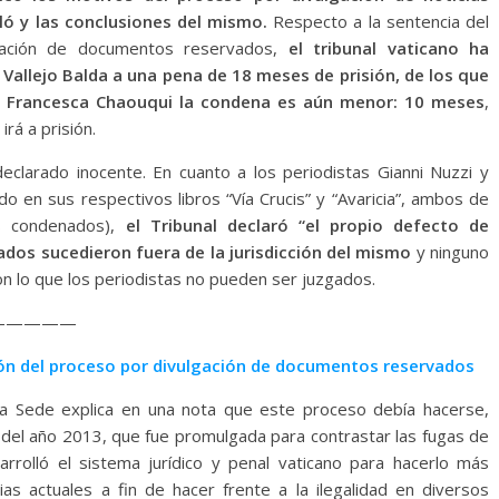
ló y las conclusiones del mismo.
Respecto a la sentencia del
ltración de documentos reservados,
el tribunal vaticano ha
Vallejo Balda a una pena de 18 meses de prisión, de los que
a Francesca Chaouqui la condena es aún menor: 10 meses
,
rá a prisión.
 declarado inocente. En cuanto a los periodistas Gianni Nuzzi y
do en sus respectivos libros “Vía Crucis” y “Avaricia”, ambos de
os condenados),
el Tribunal declaró “el propio defecto de
ados sucedieron fuera de la jurisdicción del mismo
y ninguno
con lo que los periodistas no pueden ser juzgados.
—————
sión del proceso por divulgación de documentos reservados
nta Sede explica en una nota que este proceso debía hacerse,
, del año 2013, que fue promulgada para contrastar las fugas de
arrolló el sistema jurídico y penal vaticano para hacerlo más
ias actuales a fin de hacer frente a la ilegalidad en diversos