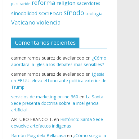
reforma
religion
sacerdotes
publicación
sínodo
sinodalidad
SOCIEDAD
teología
Vaticano
violencia
Comentarios recientes
carmen ramos suarez de avellanedo
en
¿Cómo
abordará la Iglesia los debates más sensibles?
carmen ramos suarez de avellanedo
en
Iglesia
en EE.UU. eleva el tono ante política exterior de
Trump
servicios de marketing online 360
en
La Santa
Sede presenta doctrina sobre la inteligencia
artificial
ARTURO FRANCO T.
en
Histórico: Santa Sede
devuelve artefactos indígenas
Ramón Puig dela Bellacasa
en
¿Cómo surgió la