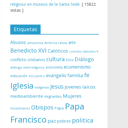
religioso en museos de la Santa Sede
[ 15822
vistas ]
Etiquetas
Abusos
arte
amazonía
América Latina
Benedicto XVI
Católicos
concilio vaticano II
cultura
Diálogo
conflicto
cristianos
Dios
ecumenismo
economía
diálogo interreligioso
fe
evangelio
familia
educación
encuentro
Iglesia
Jesus
laicos
jovenes
indígenas
Mujeres
medioambiente
migrantes
Papa
Obispos
Papa
musulmanes
Francisco
politica
paz
pobres