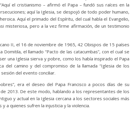
. “Aquí el cristianismo – afirmó el Papa – fundó sus raíces en la
persecuciones; aquí la Iglesia, se despojó de todo poder humano,
heroica. Aquí el primado del Espíritu, del cual habla el Evangelio,
i misteriosa, pero a la vez firme afirmación, de un testimonio
aticano II, el 16 de noviembre de 1965, 42 Obispos de 15 países
 Domitila, el llamado “Pacto de las catacumbas”, con el cual se
er una Iglesia sierva y pobre, como los había inspirado el Papa
ica del camino y del compromiso de la llamada “Iglesia de los
esión del evento conciliar.
pobres”, era el deseo del Papa Francisco a pocos días de su
o de 2013. De este modo, hablando a los representantes de los
iguo y actual en la Iglesia cercana a los sectores sociales más
 a quienes sufren la injusticia y la violencia.