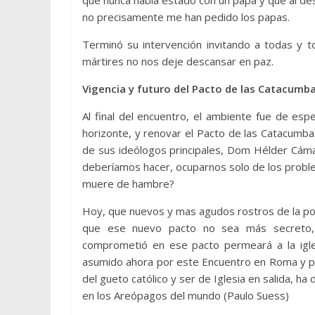
que nunca había estado con un papa y que al desp
no precisamente me han pedido los papas.
Terminó su intervención invitando a todas y 
mártires no nos deje descansar en paz.
Vigencia y futuro del Pacto de las Catacumb
Al final del encuentro, el ambiente fue de espe
horizonte, y renovar el Pacto de las Catacumba
de sus ideólogos principales, Dom Hélder Cámara
deberíamos hacer, ocuparnos solo de los proble
muere de hambre?
Hoy, que nuevos y mas agudos rostros de la pobr
que ese nuevo pacto no sea más secreto, n
comprometió en ese pacto permeará a la igles
asumido ahora por este Encuentro en Roma y p
del gueto católico y ser de Iglesia en salida, ha 
en los Areópagos del mundo (Paulo Suess)