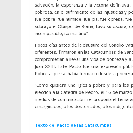
salvación, la esperanza y la victoria definitiva”
pobreza, en el sufrimiento de las injusticias y 
fue pobre, fue humilde, fue pía, fue opresa, fue 
subrayó el Obispo de Roma, tuvo su oscura, cas
incomparable, su martirio”.
Pocos días antes de la clausura del Concilio V
diferentes, firmaron en las Catacumbas de Santa
comprometían a llevar una vida de pobreza y a s
Juan XXIII. Este Pacto fue una expresión públ
Pobres” que se había formado desde la primera s
“Como quisiera una Iglesia pobre y para los 
elección a la Cátedra de Pedro, el 16 de marz
medios de comunicación, re-proponía el tema ant
emarginados, a los desterrados, a los indigentes y
Texto del Pacto de las Catacumbas