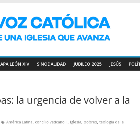
PAPA LEÓN XIV
SINODALIDAD
JUBILEO 2025
JESÚS
POLÍ
s: la urgencia de volver a la
,
,
,
,
América Latina
concilio vaticano II
Iglesia
pobres
teologia de la