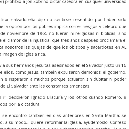
) prohibió a Jon Sobrino dictar cátedra en cualquier universidad
ilitar salvadoreña dijo no sentirse resentido por haber sido
ue la opción por los pobres implica correr riesgos y celebró que
de noviembre de 1965 no fueran ni religiosas ni bíblicas, sino
 el clamor de la injusticia, que tres años después proclamará el
sta nosotros las quejas de que los obispos y sacerdotes en AL
a imagen de iglesia rica.
 a sus hermanos jesuitas asesinados en el Salvador justo un 16
e ellos, como Jesús, también expulsaron demonios: el gobierno,
eron e inspiraron a muchos porque actuaron sin dubitar ni poder
lir de El Salvador ante las constantes amenazas.
ir, decidieron Ignacio Ellacuría y los otros cuando Romero, 9
dos por la dictadura.
n se encontró también en días anteriores en Santa Martha: se
o, a su modo… quiere reformar la iglesia, ayudémoslo. Confesó