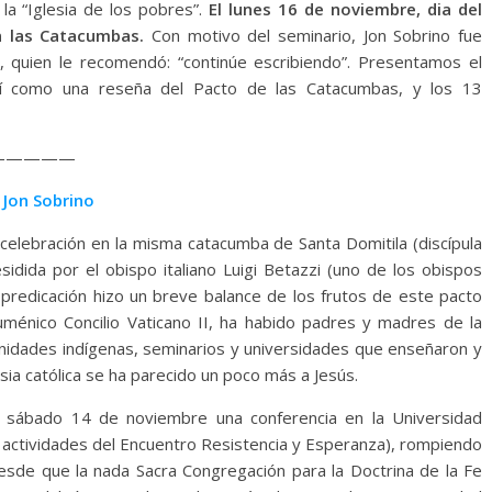
 la “Iglesia de los pobres”.
El lunes 16 de noviembre, dia del
en las Catacumbas.
Con motivo del seminario, Jon Sobrino fue
, quien le recomendó: “continúe escribiendo”. Presentamos el
sí como una reseña del Pacto de las Catacumbas, y los 13
—————
 Jon Sobrino
elebración en la misma catacumba de Santa Domitila (discípula
esidida por el obispo italiano Luigi Betazzi (uno de los obispos
 predicación hizo un breve balance de los frutos de este pacto
ménico Concilio Vaticano II, ha habido padres y madres de la
nidades indígenas, seminarios y universidades que enseñaron y
glesia católica se ha parecido un poco más a Jesús.
do sábado 14 de noviembre una conferencia en la Universidad
actividades del Encuentro Resistencia y Esperanza), rompiendo
desde que la nada Sacra Congregación para la Doctrina de la Fe