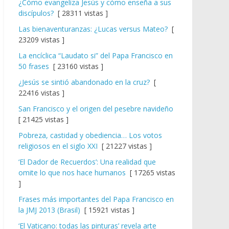
¿Cómo evangeliza Jesús y cómo enseña a sus
discípulos?
[ 28311 vistas ]
Las bienaventuranzas: ¿Lucas versus Mateo?
[
23209 vistas ]
La encíclica “Laudato si” del Papa Francisco en
50 frases
[ 23160 vistas ]
¿Jesús se sintió abandonado en la cruz?
[
22416 vistas ]
San Francisco y el origen del pesebre navideño
[ 21425 vistas ]
Pobreza, castidad y obediencia… Los votos
religiosos en el siglo XXI
[ 21227 vistas ]
‘El Dador de Recuerdos’: Una realidad que
omite lo que nos hace humanos
[ 17265 vistas
]
Frases más importantes del Papa Francisco en
la JMJ 2013 (Brasil)
[ 15921 vistas ]
‘El Vaticano: todas las pinturas’ revela arte