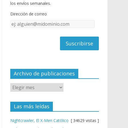
o
u
los envíos semanales.
o
b
Dirección de correo
k
e
Dirección
C
de
h
correo
a
n
n
el
Archivo de publicaciones
Las más leídas
Nightcrawler, El X-Men Católico
[ 34629 vistas ]