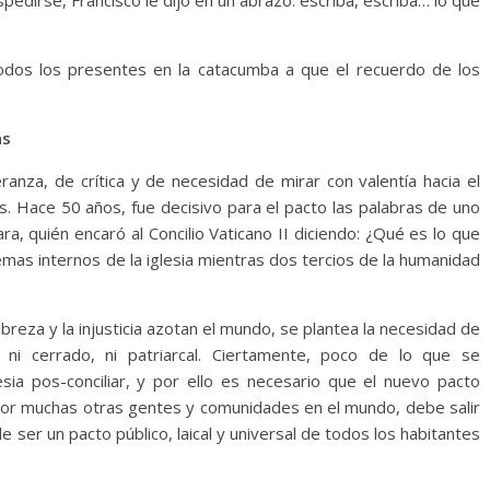
edirse, Francisco le dijo en un abrazo: escriba, escriba… lo que
todos los presentes en la catacumba a que el recuerdo de los
as
ranza, de crítica y de necesidad de mirar con valentía hacia el
s. Hace 50 años, fue decisivo para el pacto las palabras de uno
, quién encaró al Concilio Vaticano II diciendo: ¿Qué es lo que
mas internos de la iglesia mientras dos tercios de la humanidad
eza y la injusticia azotan el mundo, se plantea la necesidad de
i cerrado, ni patriarcal. Ciertamente, poco de lo que se
ia pos-conciliar, y por ello es necesario que el nuevo pacto
or muchas otras gentes y comunidades en el mundo, debe salir
de ser un pacto público, laical y universal de todos los habitantes