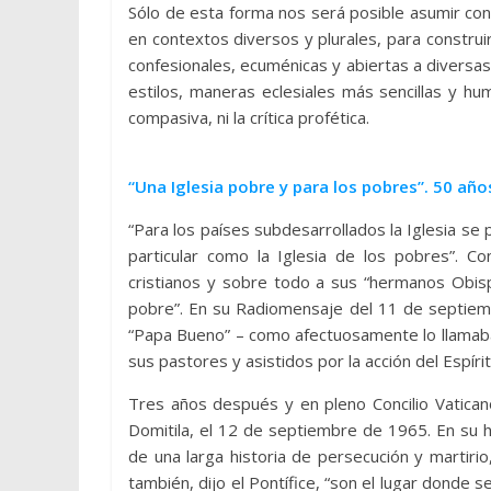
Sólo de esta forma nos será posible asumir con
en contextos diversos y plurales, para constru
confesionales, ecuménicas y abiertas a diversas
estilos, maneras eclesiales más sencillas y hu
compasiva, ni la crítica profética.
“Una Iglesia pobre y para los pobres”. 50 añ
“Para los países subdesarrollados la Iglesia s
particular como la Iglesia de los pobres”. Co
cristianos y sobre todo a sus “hermanos Obisp
pobre”. En su Radiomensaje del 11 de septiembr
“Papa Bueno” – como afectuosamente lo llamaban
sus pastores y asistidos por la acción del Espíri
Tres años después y en pleno Concilio Vatican
Domitila, el 12 de septiembre de 1965. En su h
de una larga historia de persecución y martirio,
también, dijo el Pontífice, “son el lugar donde se 