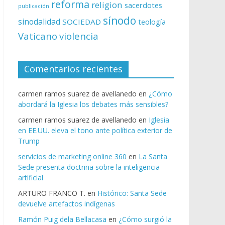
reforma
religion
sacerdotes
publicación
sínodo
sinodalidad
SOCIEDAD
teología
Vaticano
violencia
Comentarios recientes
carmen ramos suarez de avellanedo
en
¿Cómo
abordará la Iglesia los debates más sensibles?
carmen ramos suarez de avellanedo
en
Iglesia
en EE.UU. eleva el tono ante política exterior de
Trump
servicios de marketing online 360
en
La Santa
Sede presenta doctrina sobre la inteligencia
artificial
ARTURO FRANCO T.
en
Histórico: Santa Sede
devuelve artefactos indígenas
Ramón Puig dela Bellacasa
en
¿Cómo surgió la