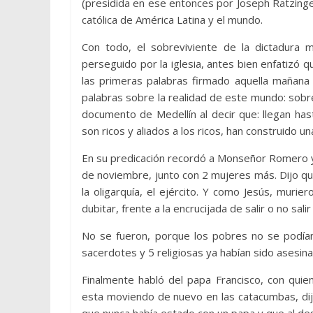
(presidida en ese entonces por Joseph Ratzinger
católica de América Latina y el mundo.
Con todo, el sobreviviente de la dictadura m
perseguido por la iglesia, antes bien enfatizó q
las primeras palabras firmado aquella mañana 
palabras sobre la realidad de este mundo: sobre
documento de Medellín al decir que: llegan ha
son ricos y aliados a los ricos, han construido un
En su predicación recordó a Monseñor Romero y
de noviembre, junto con 2 mujeres más. Dijo qu
la oligarquía, el ejército. Y como Jesús, muri
dubitar, frente a la encrucijada de salir o no sa
No se fueron, porque los pobres no se podían 
sacerdotes y 5 religiosas ya habían sido asesina
Finalmente habló del papa Francisco, con quie
esta moviendo de nuevo en las catacumbas, dij