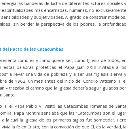
 energía las banderas de lucha de diferentes actores sociales y
ir espiritualidades más encarnadas, humanas, no exclusivamente
 sensibilidades y subjetividades. Al grado de construir modelos,
mildes, sin perder la perspectiva de los pobres, la profundidad
os del Pacto de las Catacumbas
e presenta como es y como quiere ser, como Iglesia de todos, en
n estas palabras proféticas el Papa Juan XXIII invitaba a los
os” a llevar una vida de pobreza y a ser una “Iglesia sierva y
e de 1962, un mes antes del inicio del Concilio Vaticano II, el
 – trazaba el camino que la Iglesia debería seguir guiados por
tu Santo.
o II, el Papa Pablo VI visitó las Catacumbas romanas de Santa
omilía, Papa Montini señalaba que las “Catacumbas son el lugar
 a la cual la Iglesia de los primeros siglos fue sometida”. Pero
vivía la fe en Cristo, con la convicción de que Él, es la verdad, la