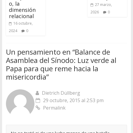
o, la
27 marzo,
dimensión
2026
0
relacional
16 octubre,
2024
0
Un pensamiento en “
Balance de
Asamblea del Sínodo: Luz verde al
Papa para que reme hacia la
misericordia
”
Dietrich Düllberg
29 octubre, 2015 al 2:53 pm
Permalink
No se trató ni de una lucha menos de una batalla,