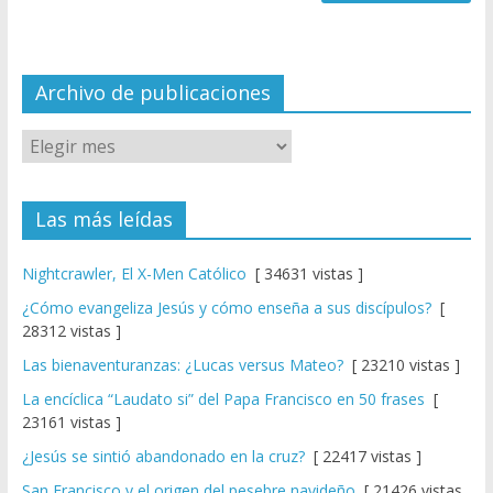
n
n
el
Archivo de publicaciones
Las más leídas
Nightcrawler, El X-Men Católico
[ 34631 vistas ]
¿Cómo evangeliza Jesús y cómo enseña a sus discípulos?
[
28312 vistas ]
Las bienaventuranzas: ¿Lucas versus Mateo?
[ 23210 vistas ]
La encíclica “Laudato si” del Papa Francisco en 50 frases
[
23161 vistas ]
¿Jesús se sintió abandonado en la cruz?
[ 22417 vistas ]
San Francisco y el origen del pesebre navideño
[ 21426 vistas