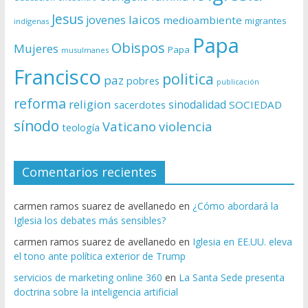
Jesus
laicos
jovenes
medioambiente
migrantes
indígenas
Papa
Obispos
Mujeres
Papa
musulmanes
Francisco
politica
paz
pobres
publicación
reforma
religion
sinodalidad
sacerdotes
SOCIEDAD
sínodo
Vaticano
violencia
teología
Comentarios recientes
carmen ramos suarez de avellanedo
en
¿Cómo abordará la
Iglesia los debates más sensibles?
carmen ramos suarez de avellanedo
en
Iglesia en EE.UU. eleva
el tono ante política exterior de Trump
servicios de marketing online 360
en
La Santa Sede presenta
doctrina sobre la inteligencia artificial