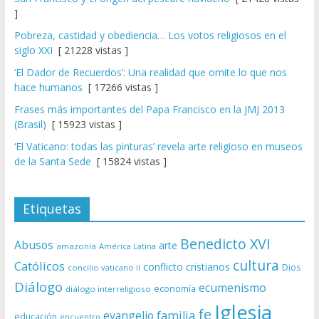
]
Pobreza, castidad y obediencia… Los votos religiosos en el
siglo XXI
[ 21228 vistas ]
‘El Dador de Recuerdos’: Una realidad que omite lo que nos
hace humanos
[ 17266 vistas ]
Frases más importantes del Papa Francisco en la JMJ 2013
(Brasil)
[ 15923 vistas ]
‘El Vaticano: todas las pinturas’ revela arte religioso en museos
de la Santa Sede
[ 15824 vistas ]
Etiquetas
Benedicto XVI
Abusos
arte
amazonía
América Latina
cultura
Católicos
conflicto
cristianos
Dios
concilio vaticano II
Diálogo
ecumenismo
economía
diálogo interreligioso
Iglesia
fe
evangelio
familia
educación
encuentro