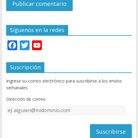
Síguenos en la redes
F
T
Y
ac
w
o
e
itt
u
Suscripción
b
er
T
Ingrese su correo electrónico para suscribirse a los envíos
o
u
semanales.
o
b
Dirección de correo
k
e
Dirección
C
de
h
correo
a