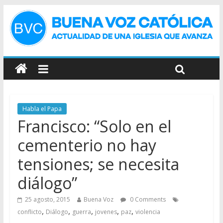
Habla el Papa
Francisco: “Solo en el
cementerio no hay
tensiones; se necesita
diálogo”
25 agosto, 2015
Buena Voz
0 Comments
,
,
,
,
,
conflicto
Diálogo
guerra
jovenes
paz
violencia