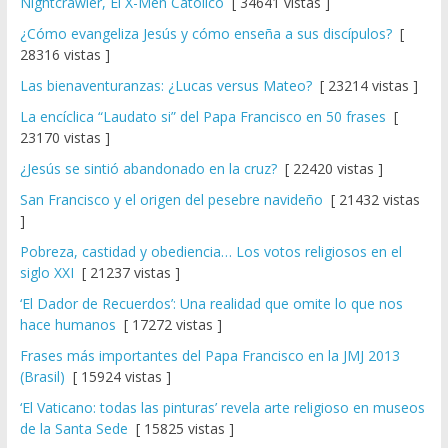
Nightcrawler, El X-Men Católico
[ 34641 vistas ]
¿Cómo evangeliza Jesús y cómo enseña a sus discípulos?
[
28316 vistas ]
Las bienaventuranzas: ¿Lucas versus Mateo?
[ 23214 vistas ]
La encíclica “Laudato si” del Papa Francisco en 50 frases
[
23170 vistas ]
¿Jesús se sintió abandonado en la cruz?
[ 22420 vistas ]
San Francisco y el origen del pesebre navideño
[ 21432 vistas
]
Pobreza, castidad y obediencia… Los votos religiosos en el
siglo XXI
[ 21237 vistas ]
‘El Dador de Recuerdos’: Una realidad que omite lo que nos
hace humanos
[ 17272 vistas ]
Frases más importantes del Papa Francisco en la JMJ 2013
(Brasil)
[ 15924 vistas ]
‘El Vaticano: todas las pinturas’ revela arte religioso en museos
de la Santa Sede
[ 15825 vistas ]