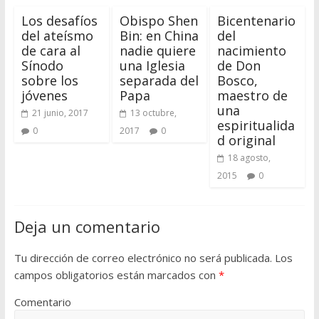
Los desafíos
Obispo Shen
Bicentenario
del ateísmo
Bin: en China
del
de cara al
nadie quiere
nacimiento
Sínodo
una Iglesia
de Don
sobre los
separada del
Bosco,
jóvenes
Papa
maestro de
una
21 junio, 2017
13 octubre,
espiritualida
0
2017
0
d original
18 agosto,
2015
0
Deja un comentario
Tu dirección de correo electrónico no será publicada.
Los
campos obligatorios están marcados con
*
Comentario