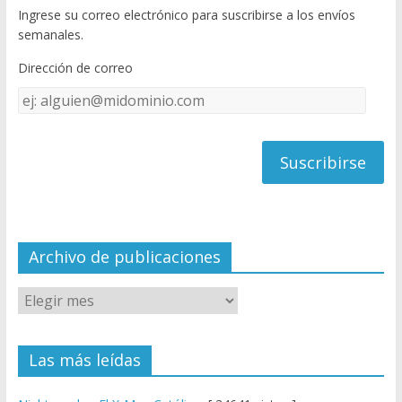
Ingrese su correo electrónico para suscribirse a los envíos
o
u
semanales.
o
b
Dirección de correo
k
e
Dirección
C
de
h
correo
a
n
n
el
Archivo de publicaciones
Las más leídas