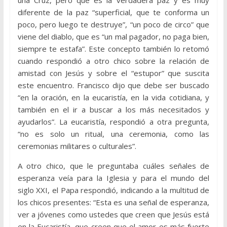
una Cruz, pero que es la verdadera paz y es muy
diferente de la paz “superficial, que te conforma un
poco, pero luego te destruye”, “un poco de circo” que
viene del diablo, que es “un mal pagador, no paga bien,
siempre te estafa”. Este concepto también lo retomó
cuando respondió a otro chico sobre la relación de
amistad con Jesús y sobre el “estupor” que suscita
este encuentro. Francisco dijo que debe ser buscado
“en la oración, en la eucaristía, en la vida cotidiana, y
también en el ir a buscar a los más necesitados y
ayudarlos”. La eucaristía, respondió a otra pregunta,
“no es solo un ritual, una ceremonia, como las
ceremonias militares o culturales”.
A otro chico, que le preguntaba cuáles señales de
esperanza veía para la Iglesia y para el mundo del
siglo XXI, el Papa respondió, indicando a la multitud de
los chicos presentes: “Esta es una señal de esperanza,
ver a jóvenes como ustedes que creen que Jesús está
en la Eucaristía, que creen que el amor es más fuerte