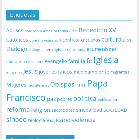
Etiquetas
Benedicto XVI
Abusos
arte
amazonía
América Latina
cultura
Católicos
conflicto
cristianos
Dios
concilio vaticano II
Diálogo
ecumenismo
economía
diálogo interreligioso
Iglesia
fe
evangelio
familia
educación
encuentro
Jesus
laicos
jovenes
medioambiente
migrantes
indígenas
Papa
Obispos
Mujeres
Papa
musulmanes
Francisco
politica
paz
pobres
publicación
reforma
religion
sinodalidad
sacerdotes
SOCIEDAD
sínodo
Vaticano
violencia
teología