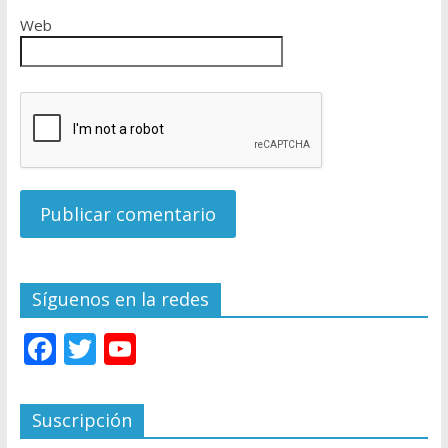
Web
Síguenos en la redes
F
T
Y
ac
w
o
e
itt
u
Suscripción
b
er
T