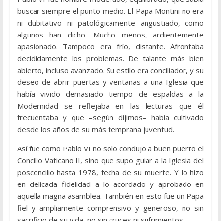
buscar siempre el punto medio. El Papa Montini no era
ni dubitativo ni patológicamente angustiado, como
algunos han dicho. Mucho menos, ardientemente
apasionado. Tampoco era frío, distante. Afrontaba
decididamente los problemas. De talante más bien
abierto, incluso avanzado. Su estilo era conciliador, y su
deseo de abrir puertas y ventanas a una Iglesia que
había vivido demasiado tiempo de espaldas a la
Modernidad se reflejaba en las lecturas que él
frecuentaba y que –según dijimos– había cultivado
desde los años de su más temprana juventud.
Así fue como Pablo VI no solo condujo a buen puerto el
Concilio Vaticano II, sino que supo guiar a la Iglesia del
posconcilio hasta 1978, fecha de su muerte. Y lo hizo
en delicada fidelidad a lo acordado y aprobado en
aquella magna asamblea. También en esto fue un Papa
fiel y ampliamente comprensivo y generoso, no sin
sacrificio de su vida, no sin cruces ni sufrimientos.