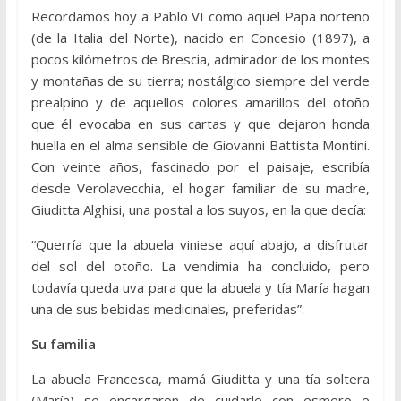
Recordamos hoy a Pablo VI como aquel Papa norteño
(de la Italia del Norte), nacido en Concesio (1897), a
pocos kilómetros de Brescia, admirador de los montes
y montañas de su tierra; nostálgico siempre del verde
prealpino y de aquellos colores amarillos del otoño
que él evocaba en sus cartas y que dejaron honda
huella en el alma sensible de Giovanni Battista Montini.
Con veinte años, fascinado por el paisaje, escribía
desde Verolavecchia, el hogar familiar de su madre,
Giuditta Alghisi, una postal a los suyos, en la que decía:
“Querría que la abuela viniese aquí abajo, a disfrutar
del sol del otoño. La vendimia ha concluido, pero
todavía queda uva para que la abuela y tía María hagan
una de sus bebidas medicinales, preferidas”.
Su familia
La abuela Francesca, mamá Giuditta y una tía soltera
(María) se encargaron de cuidarle con esmero e