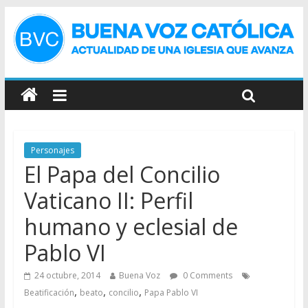
Personajes
El Papa del Concilio
Vaticano II: Perfil
humano y eclesial de
Pablo VI
24 octubre, 2014
Buena Voz
0 Comments
,
,
,
Beatificación
beato
concilio
Papa Pablo VI