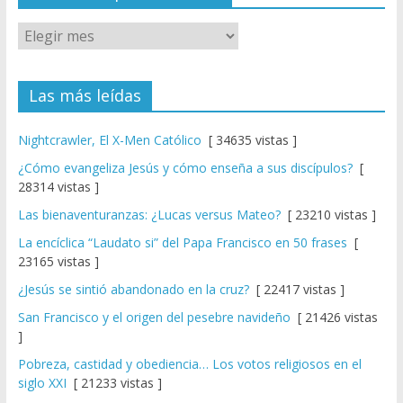
Las más leídas
Nightcrawler, El X-Men Católico
[ 34635 vistas ]
¿Cómo evangeliza Jesús y cómo enseña a sus discípulos?
[
28314 vistas ]
Las bienaventuranzas: ¿Lucas versus Mateo?
[ 23210 vistas ]
La encíclica “Laudato si” del Papa Francisco en 50 frases
[
23165 vistas ]
¿Jesús se sintió abandonado en la cruz?
[ 22417 vistas ]
San Francisco y el origen del pesebre navideño
[ 21426 vistas
]
Pobreza, castidad y obediencia… Los votos religiosos en el
siglo XXI
[ 21233 vistas ]