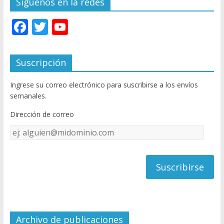
Síguenos en la redes
F
T
Y
ac
w
o
e
itt
u
Suscripción
b
er
T
Ingrese su correo electrónico para suscribirse a los envíos
o
u
semanales.
o
b
Dirección de correo
k
e
Dirección
C
de
h
correo
a
n
n
el
Archivo de publicaciones